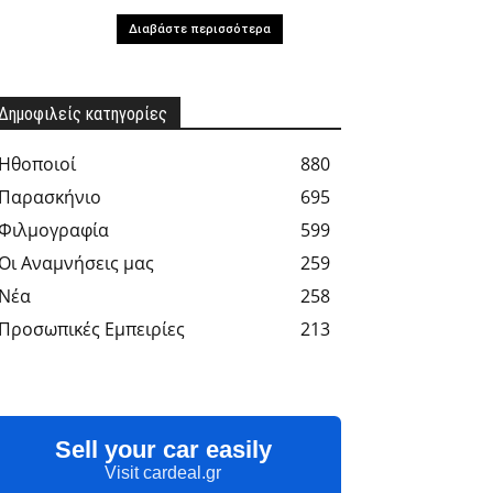
Διαβάστε περισσότερα
Δημοφιλείς κατηγορίες
Hθοποιοί
880
Παρασκήνιο
695
Φιλμογραφία
599
Οι Αναμνήσεις μας
259
Νέα
258
Προσωπικές Εμπειρίες
213
Sell your car easily
Visit cardeal.gr