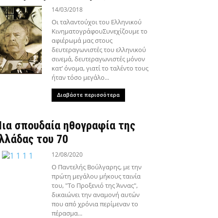
14/03/2018
Οι ταλαντούχοι του Ελληνικού
ΚινηματογράφουΣυνεχίζουμε το
αφιέρωμά μας στους
δευτεραγωνιστές του ελληνικού
σινεμά, δευτεραγωνιστές μόνον
κατ’ όνομα, γιατί το ταλέντο τους
ήταν τόσο μεγάλο...
Διαβάστε περισσότερα
ια σπουδαία ηθογραφία της
λλάδας του 70
12/08/2020
Ο Παντελής Βούλγαρης, με την
πρώτη μεγάλου μήκους ταινία
του, "Το Προξενιό της Άννας",
δικαιώνει την αναμονή αυτών
που από χρόνια περίμεναν το
πέρασμα...