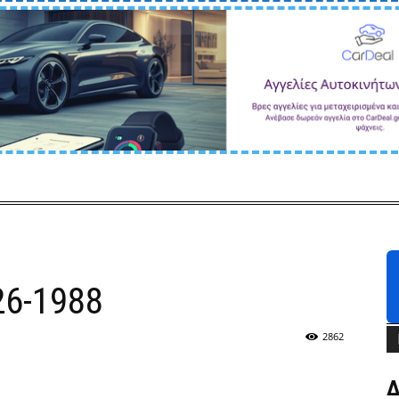
26-1988
2862
Δ