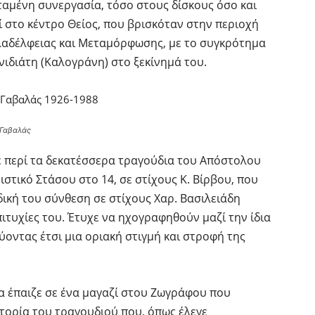
ταμένη συνεργασία, τόσο στους δίσκους όσο και
ί στο κέντρο Θείος, που βρισκόταν στην περιοχή
ιλαδέλφειας και Μεταμόρφωσης, με το συγκρότημα
ιδιάτη (Καλογράνη) στο ξεκίνημά του.
 Γαβαλάς
ε περί τα δεκατέσσερα τραγούδια του Απόστολου
στικό Στάσου στο 14, σε στίχους Κ. Βίρβου, που
δική του σύνθεση σε στίχους Χαρ. Βασιλειάδη
ιτυχίες του. Έτυχε να ηχογραφηθούν μαζί την ίδια
οντας έτσι μια οριακή στιγμή και στροφή της
α έπαιζε σε ένα μαγαζί στου Ζωγράφου που
ιστορία του τραγουδιού που, όπως έλεγε