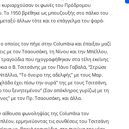
ο κυριαρχούσαν οι φωνές του Πρόδρομου
. Το 1950 βρέθηκε ως μπουζουξής στο πάλκο του
μεταξύ άλλων τότε και το επάγγελμα του ψαρά-
ο οποίος τον πήγε στην Columbia και έπαιξαν μαζί
εις με τον Τσαουσάκη, τη Νίνου και την Μπέλλου.
α τραγούδια που ηχογραφήθηκαν στα τέλη εκείνης
κια ο Β. Τσιτσάνης με τον Πάνο Γαβαλά, “Στρώσε
Ντάλλια, “Το όνειρο της αδελφής” με τους Μαρ.
χλάδα έχει πίσω την ουρά” της με τους Τσιτσάνη,
ο του ξενητεμένου” (Σαν απόκληρος γυρίζω) με τη
νος” με τον Πρ. Τσαουσάκη, και άλλα.
ν αίθουσα φωνοληψίας της Columbia τον
πλέον, ερμηνεύοντας τις συνθέσεις του Τσιτσάνη
κέρνα με. Βαριά τραγούδια, στο πνεύμα της νέας