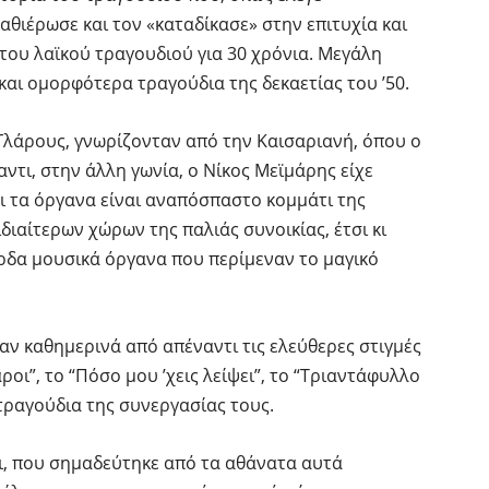
αθιέρωσε και τον «καταδίκασε» στην επιτυχία και
ου λαϊκού τραγουδιού για 30 χρόνια. Μεγάλη
 και ομορφότερα τραγούδια της δεκαετίας του ’50.
Γλάρους, γνωρίζονταν από την Καισαριανή, όπου ο
ντι, στην άλλη γωνία, ο Νίκος Μεϊμάρης είχε
αι τα όργανα είναι αναπόσπαστο κομμάτι της
διαίτερων χώρων της παλιάς συνοικίας, έτσι κι
ρδα μουσικά όργανα που περίμεναν το μαγικό
αν καθημερινά από απέναντι τις ελεύθερες στιγμές
οι”, το “Πόσο μου ’χεις λείψει”, το “Τριαντάφυλλο
α τραγούδια της συνεργασίας τους.
ι, που σημαδεύτηκε από τα αθάνατα αυτά