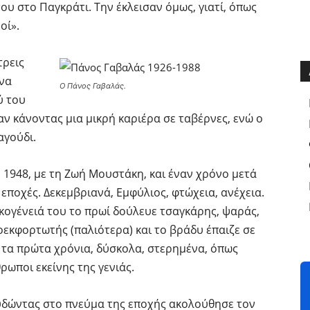
ου στο Παγκράτι. Την έκλεισαν όμως, γιατί, όπως
οί».
τρεις
ένα
Ο Πάνος Γαβαλάς.
ύ του
 κάνοντας μια μικρή καριέρα σε ταβέρνες, ενώ ο
αγούδι.
 1948, με τη Ζωή Μουστάκη, και έναν χρόνο μετά
 εποχές. Δεκεμβριανά, Εμφύλιος, φτώχεια, ανέχεια.
ικογένειά του το πρωί δούλευε τσαγκάρης, ψαράς,
εκφορτωτής (παλιότερα) και το βράδυ έπαιζε σε
ε τα πρώτα χρόνια, δύσκολα, στερημένα, όπως
ρωποι εκείνης της γενιάς.
ουδώντας στο πνεύμα της εποχής ακολούθησε τον