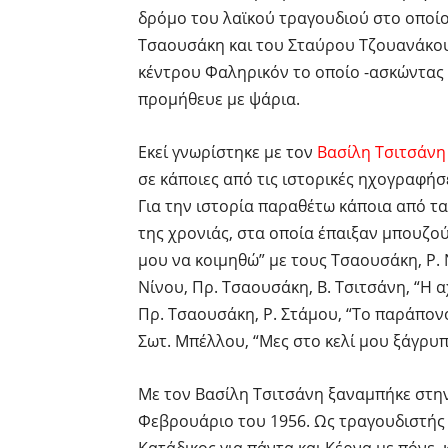
δρόμο του λαϊκού τραγουδιού στο οποί
Τσαουσάκη και του Σταύρου Τζουανάκου
κέντρου Φαληρικόν το οποίο -ασκώντας 
προμήθευε με ψάρια.
Εκεί γνωρίστηκε με τον
Βασίλη Τσιτσάνη
σε κάποιες από τις ιστορικές ηχογραφήσ
Για την ιστορία παραθέτω κάποια από τ
της χρονιάς, στα οποία έπαιξαν μπουζού
μου να κοιμηθώ” με τους Τσαουσάκη, Ρ. 
Νίνου, Πρ. Τσαουσάκη, Β. Τσιτσάνη, “Η α
Πρ. Τσαουσάκη, Ρ. Στάμου, “Το παράπον
Σωτ. Μπέλλου, “Μες στο κελί μου ξάγρυπ
Με τον Βασίλη Τσιτσάνη ξαναμπήκε στη
Φεβρουάριο του 1956. Ως τραγουδιστής 
Κατάδικος για πάντα και Κέρνα με πόνε, 