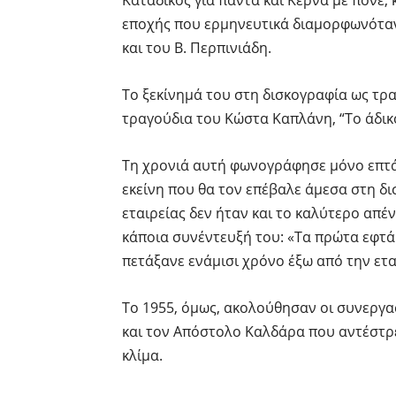
εποχής που ερμηνευτικά διαμορφωνόταν 
και του Β. Περπινιάδη.
Το ξεκίνημά του στη δισκογραφία ως τρα
τραγούδια του Κώστα Καπλάνη, “Το άδικο
Τη χρονιά αυτή φωνογράφησε μόνο επτά 
εκείνη που θα τον επέβαλε άμεσα στη δισ
εταιρείας δεν ήταν και το καλύτερο απέν
κάποια συνέντευξή του: «Τα πρώτα εφτά 
πετάξανε ενάμισι χρόνο έξω από την ετα
Το 1955, όμως, ακολούθησαν οι συνεργα
και τον Απόστολο Καλδάρα που αντέστρε
κλίμα.