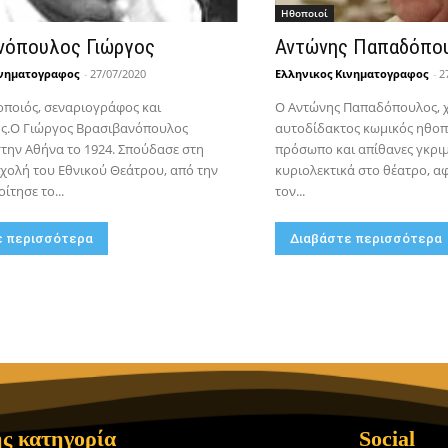
Hθοποιοί
νόπουλος Γιώργος
Αντώνης Παπαδόπου
ινηματογραφος
-
27/07/2020
Ελληνικος Κινηματογραφος
-
2
ποιός, σεναριογράφος και
Ο Αντώνης Παπαδόπουλος, χ
ς.Ο Γιώργος Βρασιβανόπουλος
αυτοδίδακτος κωμικός ηθοπ
την Αθήνα το 1924. Σπούδασε στη
πρόσωπο και απίθανες γκριμ
χολή του Εθνικού Θεάτρου, από την
κυριολεκτικά στο θέατρο, αφ
ίτησε το...
τον...
ε περισσότερα
Διαβάστε περισσότερα
ς κατηγορία
Social