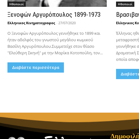
Hθοποιοί
Hθοποιοί
Ξενοφών Αργυρόπουλος 1899-1973
Βρασιβα
Ελληνικος Κινηματογραφος
-
27/07/2020
Ελληνικος Κ
Ο Ξενοφών Αργυρόπουλος γεννήθηκε το 1899 και
Έλληνας ηθο
ήταν αδελφός του γνωστού μεγάλου κωμικού
μεταφραστή
Βασίλη Αργυρόπουλου.Συμμετείχε στον θίασο
γεννήθηκε σ
"Ελεύθερη Σκηνή" με την Μαρίκα Κοτοπούλη, τον...
Δραματική Σ
οποία αποφο
Διαβάστε περισσότερα
Διαβάστ
Δημοφιλή