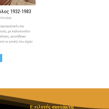
λος 1932-1983
7/07/2020
αρισματικός και
οιός, με καλοσυνάτο
άτσες, γεννήθηκε
ού οι γονείς του είχαν
Επιλογές συντάκτη