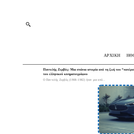
ΑΡΧΙΚΗ
HΘ
Παντελής Ζερβός: Μια σπάνια ιστορία από τη ζωή του “πατέρα
του ελληνικού κινηματογράφου
Ο Παντελής Ζερβός (1908–1982) ήταν μια από...