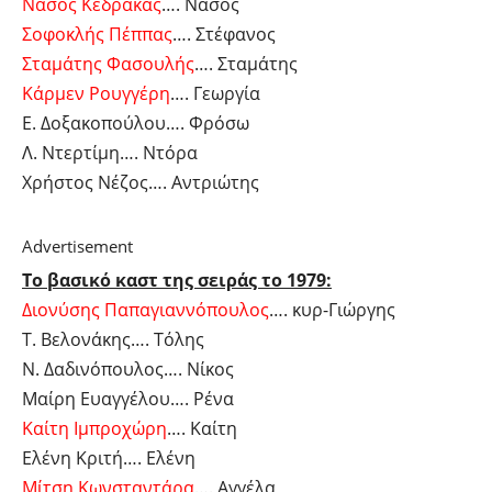
Νάσος Κεδράκας
…. Νάσος
Σοφοκλής Πέππας
…. Στέφανος
Σταμάτης Φασουλής
…. Σταμάτης
Κάρμεν Ρουγγέρη
…. Γεωργία
Ε. Δοξακοπούλου…. Φρόσω
Λ. Ντερτίμη…. Ντόρα
Χρήστος Νέζος…. Αντριώτης
Advertisement
Το βασικό καστ της σειράς το 1979:
Διονύσης Παπαγιαννόπουλος
…. κυρ-Γιώργης
Τ. Βελονάκης…. Τόλης
Ν. Δαδινόπουλος…. Νίκος
Μαίρη Ευαγγέλου…. Ρένα
Καίτη Ιμπροχώρη
…. Καίτη
Ελένη Κριτή…. Ελένη
Μίτση Κωνσταντάρα
…. Αγγέλα