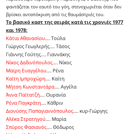
φαντάζεται τον εαυτό του γόη, στενοχωριέται όταν δεν
βρίσκει ανταπόκριση από τις θαυμάστριές του.
Το βασικό καστ της σειράς κατά τις χρονιές 1977
και 1978:
Κάτια Αθανασίου
…. Τούλα
Γιώργος Γεωγλερής…. Τάσος
Γιάννης Γούτης…. Γιαννάκης
Νίκος Δαδινόπουλος
…. Νίκος
Μαίρη Ευαγγέλου
…. Ρένα
Καίτη Ιμπροχώρη
…. Καίτη
Μήτση Κωνσταντάρα
…. Αγγέλα
Άννα Παϊτατζή
…. Ουρανία
Ρένα Παγκράτη
…. Κάθριν
Διονύσης Παπαγιαννόπουλος
…. κυρ-Γιώργης
Αλέκα Στρατηγού
…. Μαρία
Σπύρος Φασιανός
…. Θόδωρος