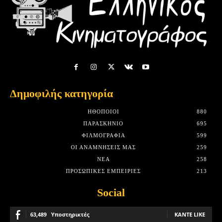
Δημοφιλής κατηγορία
HΘΟΠΟΙΟΊ
880
ΠΑΡΑΣΚΉΝΙΟ
695
ΦΙΛΜΟΓΡΑΦΊΑ
599
ΟΙ ΑΝΑΜΝΉΣΕΙΣ ΜΑΣ
259
ΝΈΑ
258
ΠΡΟΣΩΠΙΚΈΣ ΕΜΠΕΙΡΊΕΣ
213
Social
63,489
Υποστηρικτές
ΚΆΝΤΕ LIKE