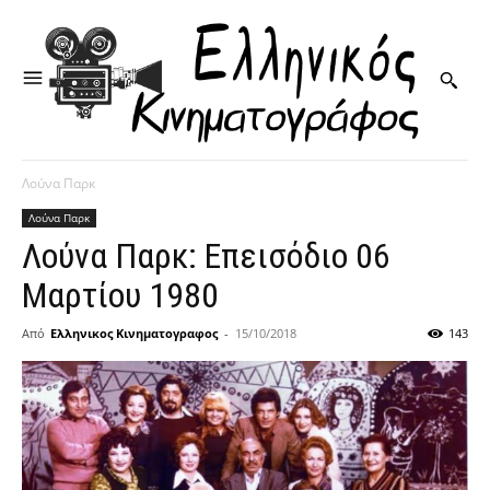
Λούνα Παρκ
Λούνα Παρκ
Λούνα Παρκ: Επεισόδιο 06
Μαρτίου 1980
Από
Ελληνικος Κινηματογραφος
-
15/10/2018
143