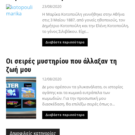
23/08/2020
Η Μαρίκα Κοτοπούλη γεννήθηκε στην Αθήνα
στις 3 Μαΐου 1887, από γονείς ηθοποιούς, τον
Δημήτριο Κοτοπούλη και την Ελένη Κοτοπούλη,
το γένος Σιλιβάκου. Είχε...
Διαβάστε περισσότερα
Οι σειρές μυστηρίου που άλλαξαν τη
ζωή μου
12/08/2020
Δε μου αρέσουν τα γλυκανάλατα, οι ιστορίες
αγάπης και τα κωμικά ευτράπελα των
κωμωδιών. Για την προσωπική μου
διασκέδαση, θα επιλέξω σειρές όπως ο...
Διαβάστε περισσότερα
Δημοφιλείς κατηγορίες