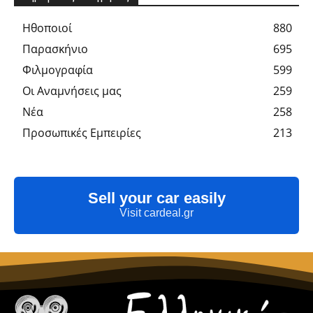
Hθοποιοί
880
Παρασκήνιο
695
Φιλμογραφία
599
Οι Αναμνήσεις μας
259
Νέα
258
Προσωπικές Εμπειρίες
213
Sell your car easily
Visit cardeal.gr