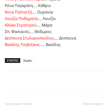
Ρένα Παγκράτη…. Κάθριν
Άννα Παϊτατζή
…. Ουρανία
Λουίζα Ποδηματά
…. Λουίζα
Αλέκα Στρατηγού
…. Μάρα
Σπ. Φασιανός…. Θόδωρος
Δέσποινα Στυλιανοπούλου
…. Δέσποινα
Βασίλης Τσιβιλίκας
….. Βασίλης
ΕΤΙΚΕΤΕΣ
Σειρές
Facebook
Twitter
Pinterest
Tu
Προηγούμενο άρθρο
Επόμενο άρθρο