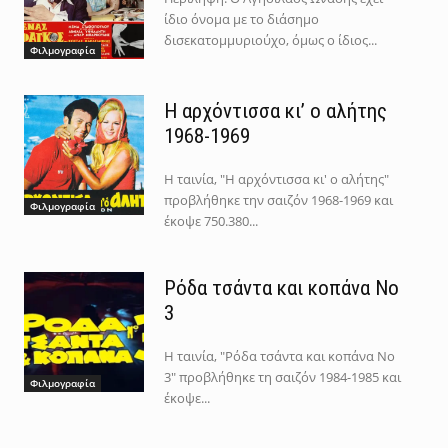
ίδιο όνομα με το διάσημο
δισεκατομμυριούχο, όμως ο ίδιος...
Φιλμογραφία
Η αρχόντισσα κι’ ο αλήτης
1968-1969
Η ταινία, "Η αρχόντισσα κι' ο αλήτης"
προβλήθηκε την σαιζόν 1968-1969 και
Φιλμογραφία
έκοψε 750.380...
Ρόδα τσάντα και κοπάνα Νο
3
Η ταινία, "Ρόδα τσάντα και κοπάνα Νο
3" προβλήθηκε τη σαιζόν 1984-1985 και
Φιλμογραφία
έκοψε...