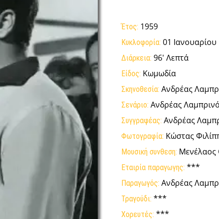
1959
Έτος:
01 Ιανουαρίου
Κυκλοφορία:
96' Λεπτά
Διάρκεια:
Κωμωδία
Είδος:
Ανδρέας Λαμπρ
Σκηνοθεσία:
Ανδρέας Λαμπριν
Σενάριο:
Ανδρέας Λαμπ
Συγγραφέας:
Κώστας Φιλίπ
Φωτογραφία:
Μενέλαος 
Μουσική συνθεση:
***
Εταιρία παραγωγης:
Ανδρέας Λαμπρ
Παραγωγός:
***
Τραγούδι:
***
Χορευτές: