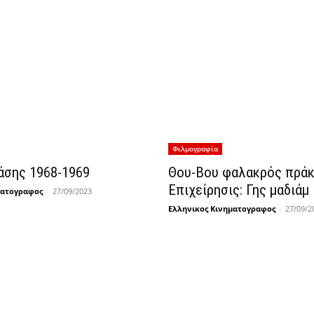
Φιλμογραφία
άσης 1968-1969
Θου-Βου φαλακρός πρά
Επιχείρησις: Γης μαδιάμ
ματογραφος
-
27/09/2023
Ελληνικος Κινηματογραφος
-
27/09/2