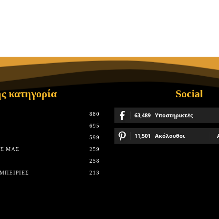
ς κατηγορία
Social
880
63,489
Υποστηρικτές
695
11,501
Ακόλουθοι
599
Σ ΜΑΣ
259
258
ΜΠΕΙΡΊΕΣ
213