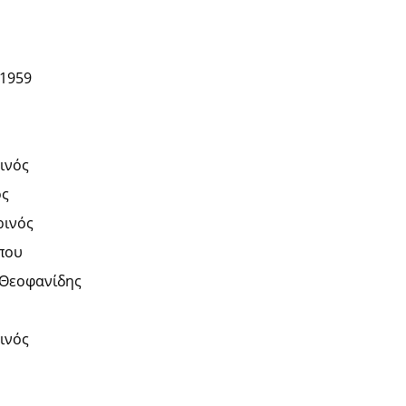
 1959
ινός
ός
ρινός
που
Θεοφανίδης
ινός