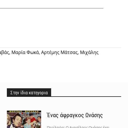
Twitter
Pinterest
Tumblr
αβάς, Μαρία Φωκά, Αρτέμης Μάτσας, Μιχάλης
Στην ίδια κατηγορια
Ένας άφραγκος Ωνάσης
Περίληψη: Ο Αγησίλαος Ωνάσης έχει