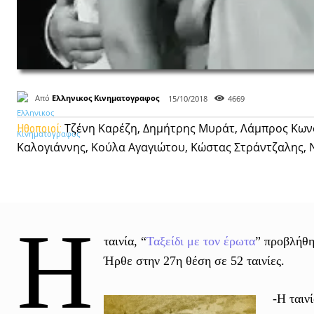
Από
Ελληνικος Κινηματογραφος
15/10/2018
4669
Τζένη Καρέζη, Δημήτρης Μυράτ, Λάμπρος Κωνσ
Ηθοποιοί:
Καλογιάννης, Κούλα Αγαγιώτου, Κώστας Στράντζαλης, Ν
Η
ταινία, “
Ταξείδι με τον έρωτα
” προβλήθη
Ήρθε στην 27η θέση σε 52 ταινίες.
-Η ταιν