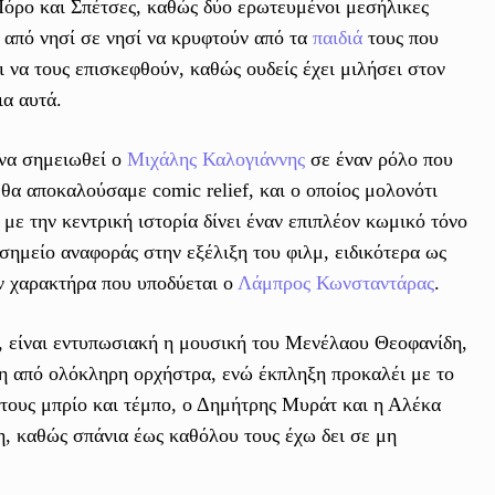
όρο και Σπέτσες, καθώς δύο ερωτευμένοι μεσήλικες
 από νησί σε νησί να κρυφτούν από τα
παιδιά
τους που
ι να τους επισκεφθούν, καθώς ουδείς έχει μιλήσει στον
ια αυτά.
 να σημειωθεί ο
Μιχάλης Καλογιάννης
σε έναν ρόλο που
θα αποκαλούσαμε comic relief, και ο οποίος μολονότι
 με την κεντρική ιστορία δίνει έναν επιπλέον κωμικό τόνο
 σημείο αναφοράς στην εξέλιξη του φιλμ, ειδικότερα ως
ν χαρακτήρα που υποδύεται ο
Λάμπρος Κωνσταντάρας
.
, είναι εντυπωσιακή η μουσική του Μενέλαου Θεοφανίδη,
η από ολόκληρη ορχήστρα, ενώ έκπληξη προκαλέι με το
τους μπρίο και τέμπο, ο Δημήτρης Μυράτ και η Αλέκα
, καθώς σπάνια έως καθόλου τους έχω δει σε μη