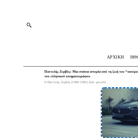
ΑΡΧΙΚΗ
HΘ
Παντελής Ζερβός: Μια σπάνια ιστορία από τη ζωή του “πατέρα
του ελληνικού κινηματογράφου
Ο Παντελής Ζερβός (1908–1982) ήταν μια από...