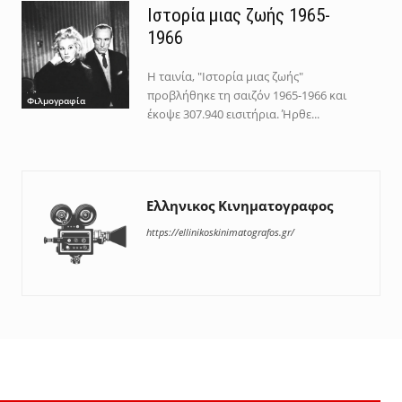
Ιστορία μιας ζωής 1965-
1966
Η ταινία, "Ιστορία μιας ζωής"
προβλήθηκε τη σαιζόν 1965-1966 και
Φιλμογραφία
έκοψε 307.940 εισιτήρια. Ήρθε...
Ελληνικος Κινηματογραφος
https://ellinikoskinimatografos.gr/