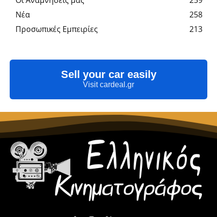
Οι Αναμνήσεις μας
259
Νέα
258
Προσωπικές Εμπειρίες
213
Sell your car easily
Visit cardeal.gr