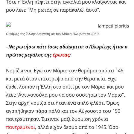
Τότε η Έλλη πέφτει στην αγκαλιά μου κλαίγοντας και
μου λέει: “Μη ρωτάς σε παρακαλώ, άστο”.
Ο γάμος της Έλλης Λαμπέτη με τον Μάριο Πλωρίτη το 1950.
–
Να ρωτήσω κάτι ίσως αδιάκριτο: ο Πλωρίτης ήταν ο
πρώτος μεγάλος της
έρωτας
;
Νομίζω ναι. Εγώ τον Μάριο τον θυμάμαι από το ΄46
και μετά όταν επέστρεψα από την θεραπεία. Είχε
έρθει λοιπόν η Έλλη στο σπίτι με τον Μάριο και μου
λέει: ‘Αντιγονούλα μου να σου συστήσω τον Μάριο”.
Στην αρχή νόμιζα ότι ήταν ένα απλό φλέρτ. Όμως
αγαπήθηκαν πάρα πολύ και τον Αύγουστο του ΄50
παντρεύτηκαν. Έμειναν μαζί δυόμιση χρόνια
παντρεμένοι
, αλλά είχαν δεσμό από το 1945. Όσο