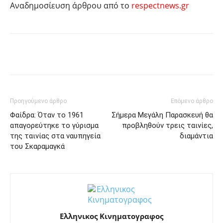
Αναδημοσίευση άρθρου από το
respectnews.gr
Facebook
Twitter
Pinterest
Tu
Προηγούμενο άρθρο
Επόμενο άρθρο
Φαίδρα: Όταν το 1961
Σήμερα Μεγάλη Παρασκευή θα
απαγορεύτηκε το γύρισμα
προβληθούν τρεις ταινίες,
της ταινίας στα ναυπηγεία
διαμάντια
του Σκαραμαγκά
Ελληνικος Κινηματογραφος