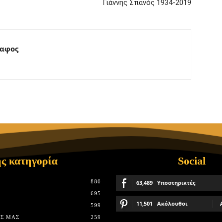
Γιάννης Σπανός 1934-2019
ραφος
ς κατηγορία
Social
880
63,489
Υποστηρικτές
695
11,501
Ακόλουθοι
599
Σ ΜΑΣ
259