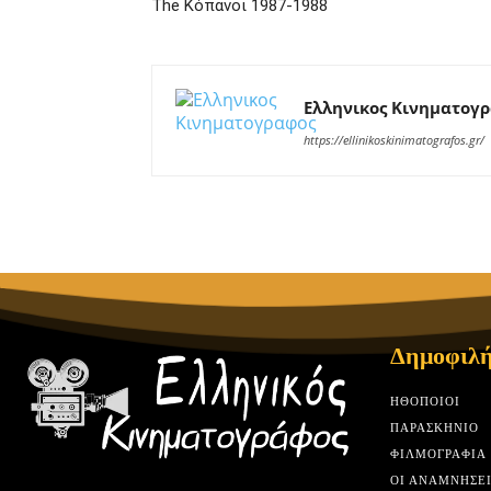
The Κόπανοι 1987-1988
Ελληνικος Κινηματογ
https://ellinikoskinimatografos.gr/
Δημοφιλή
HΘΟΠΟΙΟΊ
ΠΑΡΑΣΚΉΝΙΟ
ΦΙΛΜΟΓΡΑΦΊΑ
ΟΙ ΑΝΑΜΝΉΣΕΙ