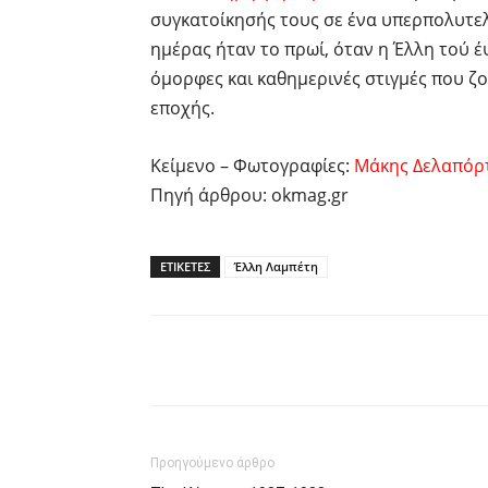
συγκατοίκησής τους σε ένα υπερπολυτελ
ημέρας ήταν το πρωί, όταν η Έλλη τού έψ
όμορφες και καθημερινές στιγμές που ζο
εποχής.
Κείμενο – Φωτογραφίες:
Μάκης Δελαπόρ
Πηγή άρθρου: okmag.gr
ΕΤΙΚΕΤΕΣ
Έλλη Λαμπέτη
Facebook
Twitter
P
Προηγούμενο άρθρο