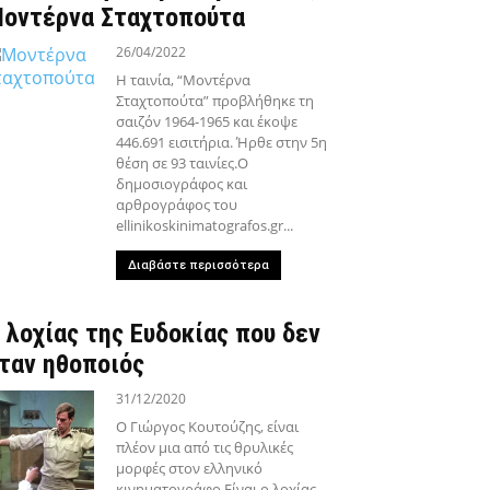
οντέρνα Σταχτοπούτα
26/04/2022
Η ταινία, “Μοντέρνα
Σταχτοπούτα” προβλήθηκε τη
σαιζόν 1964-1965 και έκοψε
446.691 εισιτήρια. Ήρθε στην 5η
θέση σε 93 ταινίες.Ο
δημοσιογράφος και
αρθρογράφος του
ellinikoskinimatografos.gr...
Διαβάστε περισσότερα
 λοχίας της Ευδοκίας που δεν
ταν ηθοποιός
31/12/2020
Ο Γιώργος Κουτούζης, είναι
πλέον μια από τις θρυλικές
μορφές στον ελληνικό
κινηματογράφο.Είναι ο λοχίας