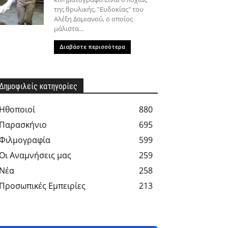
της θρυλικής, "Ευδοκίας" του
Αλέξη Δαμιανού, ο οποίος
μάλιστα...
Διαβάστε περισσότερα
Δημοφιλείς κατηγορίες
Hθοποιοί
880
Παρασκήνιο
695
Φιλμογραφία
599
Οι Αναμνήσεις μας
259
Νέα
258
Προσωπικές Εμπειρίες
213