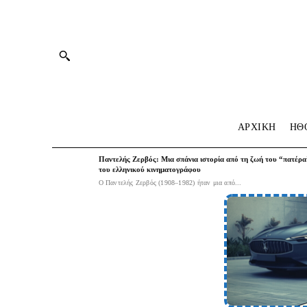
ΑΡΧΙΚΗ
HΘ
Παντελής Ζερβός: Μια σπάνια ιστορία από τη ζωή του “πατέρα
του ελληνικού κινηματογράφου
Ο Παντελής Ζερβός (1908–1982) ήταν μια από...