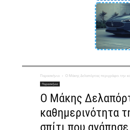
Παρασκήνιο
Ο Μάκης Δελαπόρτας περιγράφει την καθ
Παρασκήνιο
Ο Μάκης Δελαπόρτ
καθημερινότητα τ
σπίτι που αγάπησε