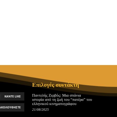
Επιλογές συντάκτη
Παντελής Ζερβός: Μια σπάνια
ΚΆΝΤΕ LIKE
ιστορία από τη ζωή του “πατέρα” του
ελληνικού κινηματογράφου
ΑΚΟΛΟΥΘΉΣΤΕ
21/08/2025