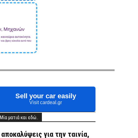
Sell your car easily
Visit cardeal.gr
Μία ματιά και εδώ..
 αποκαλύψεις για την ταινία,