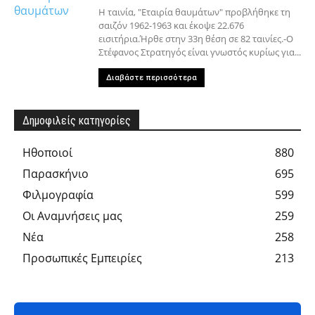
Η ταινία, "Εταιρία θαυμάτων" προβλήθηκε τη
σαιζόν 1962-1963 και έκοψε 22.676
εισιτήρια.Ήρθε στην 33η θέση σε 82 ταινίες.-Ο
Στέφανος Στρατηγός είναι γνωστός κυρίως για...
Διαβάστε περισσότερα
Δημοφιλείς κατηγορίες
Hθοποιοί
880
Παρασκήνιο
695
Φιλμογραφία
599
Οι Αναμνήσεις μας
259
Νέα
258
Προσωπικές Εμπειρίες
213