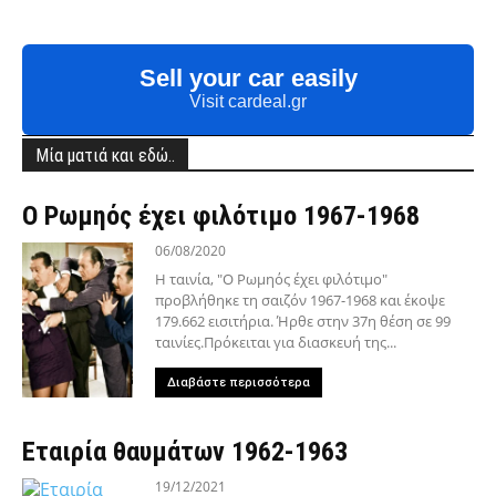
Sell your car easily
Visit cardeal.gr
Μία ματιά και εδώ..
Ο Ρωμηός έχει φιλότιμο 1967-1968
06/08/2020
Η ταινία, "Ο Ρωμηός έχει φιλότιμο"
προβλήθηκε τη σαιζόν 1967-1968 και έκοψε
179.662 εισιτήρια. Ήρθε στην 37η θέση σε 99
ταινίες.Πρόκειται για διασκευή της...
Διαβάστε περισσότερα
Εταιρία θαυμάτων 1962-1963
19/12/2021