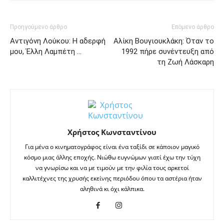
Προηγούμενο άρθρο
Επόμενο άρθρο
Αντιγόνη Λούκου: Η αδερφή
Αλίκη Βουγιουκλάκη: Όταν το
μου, Έλλη Λαμπέτη …
1992 πήρε συνέντευξη από
τη Ζωή Λάσκαρη
Χρήστος Κωνσταντίνου
Για μένα ο κινηματογράφος είναι ένα ταξίδι σε κάποιον μαγικό
κόσμο μιας άλλης εποχής. Νιώθω ευγνώμων γιατί έχω την τύχη
να γνωρίσω και να με τιμούν με την φιλία τους αρκετοί
καλλιτέχνες της χρυσής εκείνης περιόδου όπου τα αστέρια ήταν
αληθινά κι όχι κάλπικα.