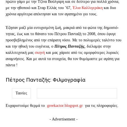
πρώτο γάμο με την Τζίνα Βούλγαρη και σε δεύτερο για πολλά χρόνια,
με την ηθοποιό και Σταρ Ελλάς του ’67,
Έλια Καλλιγεράκη
και δυο
χρόνια αργότερα απέκτησαν και τον αγαπημένο γιο τους.
Έζησαν μαζί μία ευτυχισμένη ζωή, μακριά από τα φώτα της δημοσιό-
τητας, έως και το θάνατο του Πέτρου Πανταζή το 2008, όπου έφυγε
προσβεβλημένος από την επάρατη νόσο. Με το πολυμερές ταλέντο του
και την ηθική του ευγένεια, ο
Πέτρος Πανταζής
, διέλαμψε στην
καλλιτεχνική μας
σκηνή
και μας χάρισε από τις ομορφότερες λυρικές
αναμνήσεις. Και με αυτά τα στοιχεία, θα τον θυμόμαστε με αγάπη για
πάντα !
Πέτρος Πανταζής: Φιλμογραφία
Ταινίες
Ευχαριστούμε θερμά το
greekactor.blogspot.gr
για τις πληροφορίες.
- Advertisement -