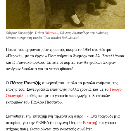
Πέτρος Πανταζής, Τιτίκα
Γαϊτάνου
, Γιάννης Δαλιανίδης και Ανδρέας
Μπάρκουλης στη ταινία “Τρία παιδιά Βολιώτικα”.
Πρώτη του εμφάνιση,σαν χορευτής ακόμα,το 1954 στο θέατρο
«Περοκέ», με το έργο: « Όσα παίρνει ο Άνεμος» του Αλ. Σακελλάριου
και Γ. Γιαννακόπουλου. Έκτοτε οι πόρτες των Αθηναϊκών Σκηνών
ανοίγουν διάπλατα για το νεαρό ηθοποιό.
Ο
Πέτρος Πανταζής
συνεργάζεται με όλα τα μεγάλα ονόματα ,της
εποχής του. Συνεργάζεται επίσης,για πολλά χρόνια, και με το
Γιώργο
Οικονομίδη
καθώς και με το γραφείο παραγωγής τηλεοπτικών
εκπομπών του Παύλου Πισσάνου.
Σκηνοθετεί την επιτυχημένη τηλεοπτική σειρά : « Ένα τραγούδι μια
ιστορία», για την ΥΕΝΕΔ (παραγωγή Πέτρου
Βενιέρη
) και γράφει
στίχους που μελοποιούνται από γνωστούς συνθέτες.