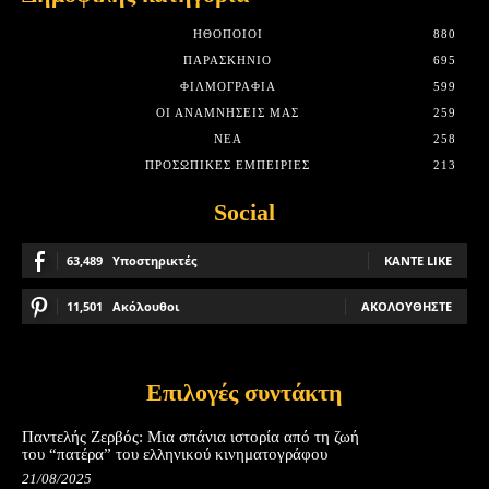
HΘΟΠΟΙΟΊ
880
ΠΑΡΑΣΚΉΝΙΟ
695
ΦΙΛΜΟΓΡΑΦΊΑ
599
ΟΙ ΑΝΑΜΝΉΣΕΙΣ ΜΑΣ
259
ΝΈΑ
258
ΠΡΟΣΩΠΙΚΈΣ ΕΜΠΕΙΡΊΕΣ
213
Social
63,489
Υποστηρικτές
ΚΆΝΤΕ LIKE
11,501
Ακόλουθοι
ΑΚΟΛΟΥΘΉΣΤΕ
Επιλογές συντάκτη
Παντελής Ζερβός: Μια σπάνια ιστορία από τη ζωή
του “πατέρα” του ελληνικού κινηματογράφου
21/08/2025