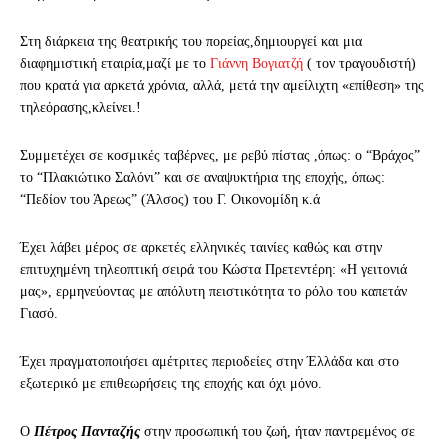
Στη διάρκεια της θεατρικής του πορείας,δημιουργεί και μια
διαφημιστική εταιρία,μαζί με το
Γιάννη Βογιατζή
( τον τραγουδιστή)
που κρατά για αρκετά χρόνια, αλλά, μετά την αμείλιχτη «επίθεση» της
τηλεόρασης,κλείνει.!
Συμμετέχει σε κοσμικές ταβέρνες, με ρεβύ πίστας ,όπως: ο “Βράχος”
το “Πλακιώτικο Σαλόνι” και σε αναψυκτήρια της εποχής, όπως:
“Πεδίον του Άρεως” (Άλσος) του Γ. Οικονομίδη κ.ά
Έχει λάβει μέρος σε αρκετές ελληνικές ταινίες καθώς και στην
επιτυχημένη τηλεοπτική σειρά του Κώστα Πρετεντέρη: «Η γειτονιά
μας», ερμηνεύοντας με απόλυτη πειστικότητα το ρόλο του καπετάν
Γιασό.
Έχει πραγματοποιήσει αμέτριτες περιοδείες στην Έλλάδα και στο
εξωτερικό με επιθεωρήσεις της εποχής και όχι μόνο.
Ο
Πέτρος Πανταζής
στην προσωπική του ζωή, ήταν παντρεμένος σε