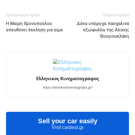
Προηγούμενο άρθρο
Επόμενο άρθρο
Η Μαίρη Χρονοπούλου
Δέκα υπέροχα πασχαλινά
απευθύνει έκκληση για αίμα
εξώφυλλα της Αλίκης
Βουγιουκλάκη
Ελληνικος Κινηματογραφος
https://ellinikoskinimatografos.gr/
Sell your car easily
Visit cardeal.gr