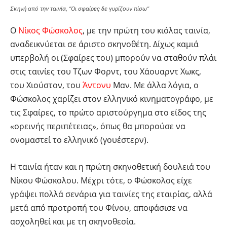
Σκηνή από την ταινία, “Οι σφαίρες δε γυρίζουν πίσω”
Ο
Νίκος Φώσκολος
, με την πρώτη του κιόλας ταινία,
αναδεικνύεται σε άριστο σκηνοθέτη. Δίχως καμιά
υπερβολή οι (Σφαίρες του) μπορούν να σταθούν πλάι
στις ταινίες του Τζων Φορντ, του Χάουαρντ Χωκς,
του Χιούστον, του
Άντονυ
Μαν. Με άλλα λόγια, ο
Φώσκολος χαρίζει στον ελληνικό κινηματογράφο, με
τις Σφαίρες, το πρώτο αριστούργημα στο είδος της
«ορεινής περιπέτειας», όπως θα μπορούσε να
ονομαστεί το ελληνικό (γουέστερν).
Η ταινία ήταν και η πρώτη σκηνοθετική δουλειά του
Νίκου Φώσκολου. Μέχρι τότε, ο Φώσκολος είχε
γράψει πολλά σενάρια για ταινίες της εταιρίας, αλλά
μετά από προτροπή του Φίνου, αποφάσισε να
ασχοληθεί και με τη σκηνοθεσία.