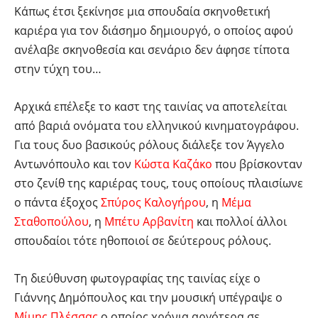
Κάπως έτσι ξεκίνησε μια σπουδαία σκηνοθετική
καριέρα για τον διάσημο δημιουργό, ο οποίος αφού
ανέλαβε σκηνοθεσία και σενάριο δεν άφησε τίποτα
στην τύχη του…
Αρχικά επέλεξε το καστ της ταινίας να αποτελείται
από βαριά ονόματα του ελληνικού κινηματογράφου.
Για τους δυο βασικούς ρόλους διάλεξε τον Άγγελο
Αντωνόπουλο και τον
Κώστα Καζάκο
που βρίσκονταν
στο ζενίθ της καριέρας τους, τους οποίους πλαισίωνε
ο πάντα έξοχος
Σπύρος Καλογήρου
, η
Μέμα
Σταθοπούλου
, η
Μπέτυ Αρβανίτη
και πολλοί άλλοι
σπουδαίοι τότε ηθοποιοί σε δεύτερους ρόλους.
Τη διεύθυνση φωτογραφίας της ταινίας είχε ο
Γιάννης Δημόπουλος και την μουσική υπέγραψε ο
Μίμης Πλέσσας
ο οποίος χρόνια αργότερα σε