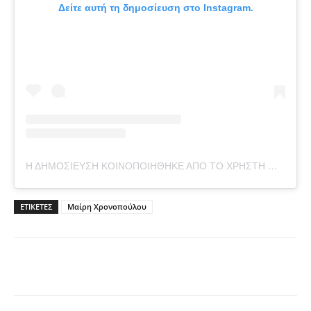
Δείτε αυτή τη δημοσίευση στο Instagram.
Η ΔΗΜΟΣΊΕΥΣΗ ΚΟΙΝΟΠΟΙΉΘΗΚΕ ΑΠΌ ΤΟ ΧΡΉΣΤΗ ΜΑΙΡΗ ΧΡΟΝΟΠΟΥΛΟΥ (@MARYCHRONOPOULOU_OFFICIAL)
ΕΤΙΚΕΤΕΣ
Μαίρη Χρονοπούλου
Facebook
Twitter
Pinterest
Tu