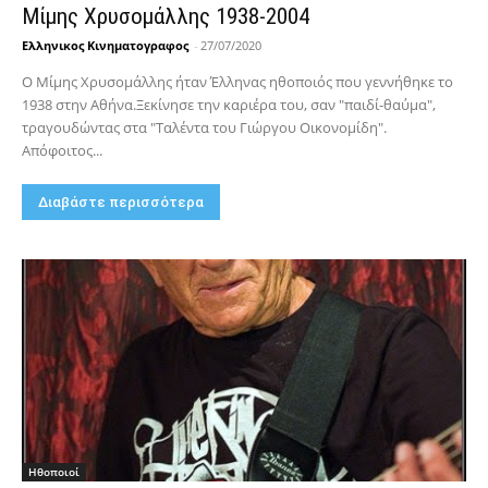
Μίμης Χρυσομάλλης 1938-2004
Ελληνικος Κινηματογραφος
-
27/07/2020
Ο Μίμης Χρυσομάλλης ήταν Έλληνας ηθοποιός που γεννήθηκε το
1938 στην Αθήνα.Ξεκίνησε την καριέρα του, σαν "παιδί-θαύμα",
τραγουδώντας στα "Ταλέντα του Γιώργου Οικονομίδη".
Απόφοιτος...
Διαβάστε περισσότερα
Hθοποιοί