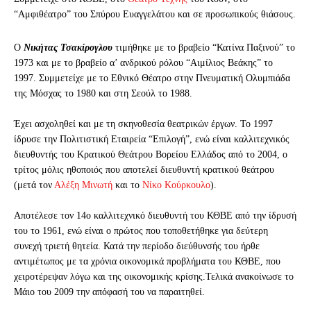
“Αμφιθέατρο” του Σπύρου Ευαγγελάτου και σε προσωπικούς θιάσους.
Ο
Νικήτας Τσακίρογλου
τιμήθηκε με το βραβείο “Κατίνα Παξινού” το
1973 και με το βραβείο α’ ανδρικού ρόλου “Αιμίλιος Βεάκης” το
1997. Συμμετείχε με το Εθνικό Θέατρο στην Πνευματική Ολυμπιάδα
της Μόσχας το 1980 και στη Σεούλ το 1988.
Έχει ασχοληθεί και με τη σκηνοθεσία θεατρικών έργων. Το 1997
ίδρυσε την Πολιτιστική Εταιρεία “Επιλογή”, ενώ είναι καλλιτεχνικός
διευθυντής του Κρατικού Θεάτρου Βορείου Ελλάδος από το 2004, ο
τρίτος μόλις ηθοποιός που αποτελεί διευθυντή κρατικού θεάτρου
(μετά τον
Αλέξη Μινωτή
και το
Νίκο Κούρκουλο
).
Αποτέλεσε τον 14ο καλλιτεχνικό διευθυντή του ΚΘΒΕ από την ίδρυσή
του το 1961, ενώ είναι ο πρώτος που τοποθετήθηκε για δεύτερη
συνεχή τριετή θητεία. Κατά την περίοδο διεύθυνσής του ήρθε
αντιμέτωπος με τα χρόνια οικονομικά προβλήματα του ΚΘΒΕ, που
χειροτέρεψαν λόγω και της οικονομικής κρίσης.Τελικά ανακοίνωσε το
Μάιο του 2009 την απόφασή του να παραιτηθεί.