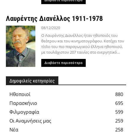
Διαβάστε περισσότερα
Λαυρέντης Διανέλλος 1911-1978
08/12/2020
Ο Λαυρέντης Διανέλλος ήταν ηθοποιός του
θεάτρου και του κινηματογράφου. Κατέχει τον
τίτλο του πιο παραγωγικού έλληνα ηθοποιού,
με τουλάχιστον 207 ταινίες στο ενεργητικό...
Διαβάστε περισσότερα
Δημοφιλείς κατηγορίες
Hθοποιοί
880
Παρασκήνιο
695
Φιλμογραφία
599
Οι Αναμνήσεις μας
259
Νέα
258