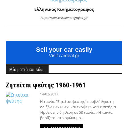
Ελληνικος Κινηματογραφος
https://ellinikoskinimatografos.gr/
Sell your car easily
Visit cardeal.gr
Μία ματιά και εδώ..
Ζητείται ψεύτης 1960-1961
14/02/2017
Η ταινία, "Ζητείται ψεύτης" προβλήθηκε τη
σαιζόν 1960-1961 και έκοψε 69.451 εισιτήρια.
Ήρθε στην 6η θέση σε 58 ταινίες .-Η ταινία
βασίζεται στο ομώνυμο...