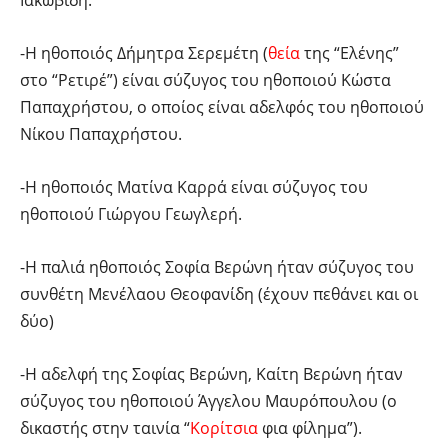
-Η ηθοποιός Δήμητρα Σερεμέτη (
θεία
της “Ελένης”
στο “Ρετιρέ”) είναι σύζυγος του ηθοποιού Κώστα
Παπαχρήστου, ο οποίος είναι αδελφός του ηθοποιού
Νίκου Παπαχρήστου.
-Η ηθοποιός Ματίνα Καρρά είναι σύζυγος του
ηθοποιού Γιώργου Γεωγλερή.
-Η παλιά ηθοποιός Σοφία Βερώνη ήταν σύζυγος του
συνθέτη Μενέλαου Θεοφανίδη (έχουν πεθάνει και οι
δύο)
-Η αδελφή της Σοφίας Βερώνη, Καίτη Βερώνη ήταν
σύζυγος του ηθοποιού Άγγελου Μαυρόπουλου (ο
δικαστής στην ταινία “
Κορίτσια
φια φίλημα”).