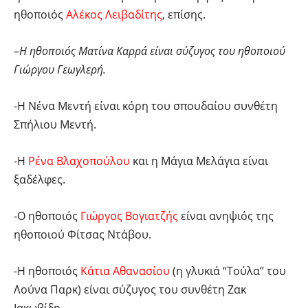
ηθοποιός
Αλέκος Λειβαδίτης
, επίσης.
–
Η ηθοποιός Ματίνα Καρρά είναι σύζυγος του ηθοποιού
Γιώργου Γεωγλερή.
-Η Νένα Μεντή είναι κόρη του σπουδαίου συνθέτη
Σπήλιου Μεντή.
-Η
Ρένα Βλαχοπούλου
και η Μάγια Μελάγια είναι
ξαδέλφες.
-Ο ηθοποιός
Γιώργος Βογιατζής
είναι ανηψιός της
ηθοποιού Φίτσας Ντάβου.
-Η ηθοποιός
Κάτια Αθανασίου
(η γλυκιά “Τούλα” του
Λούνα Παρκ) είναι σύζυγος του συνθέτη Ζακ
Ιακωβίδη.