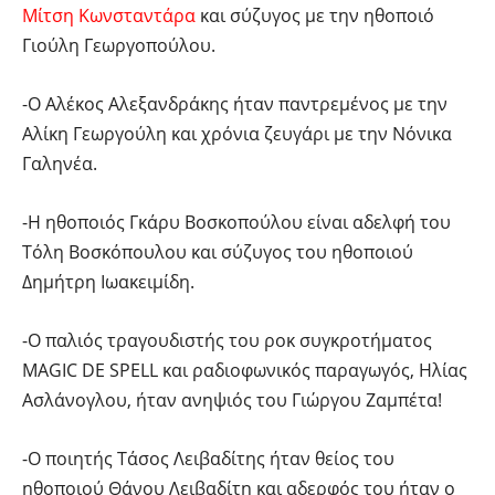
Μίτση Κωνσταντάρα
και σύζυγος με την ηθοποιό
Γιούλη Γεωργοπούλου.
-Ο Αλέκος Αλεξανδράκης ήταν παντρεμένος με την
Αλίκη Γεωργούλη και χρόνια ζευγάρι με την Νόνικα
Γαληνέα.
-Η ηθοποιός Γκάρυ Βοσκοπούλου είναι αδελφή του
Τόλη Βοσκόπουλου και σύζυγος του ηθοποιού
Δημήτρη Ιωακειμίδη.
-Ο παλιός τραγουδιστής του ροκ συγκροτήματος
MAGIC DE SPELL και ραδιοφωνικός παραγωγός, Ηλίας
Ασλάνογλου, ήταν ανηψιός του Γιώργου Ζαμπέτα!
-Ο ποιητής Τάσος Λειβαδίτης ήταν θείος του
ηθοποιού Θάνου Λειβαδίτη και αδερφός του ήταν ο