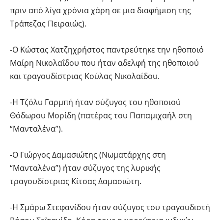
πριν από λίγα χρόνια χάρη σε μια διαφήμιση της
Τράπεζας Πειραιώς).
-Ο Κώστας Χατζηχρήστος παντρεύτηκε την ηθοποιό
Μαίρη Νικολαΐδου που ήταν αδελφή της ηθοποιού
και τραγουδίστριας Κούλας Νικολαΐδου.
-Η Τζόλυ Γαρμπή ήταν σύζυγος του ηθοποιού
Θόδωρου Μορίδη (πατέρας του Παπαμιχαήλ στη
“Μανταλένα”).
-Ο Γιώργος Δαμασιώτης (Νωματάρχης στη
“Μανταλένα”) ήταν σύζυγος της λυρικής
τραγουδίστριας Κίτσας Δαμασιώτη.
-Η Σμάρω Στεφανίδου ήταν σύζυγος του τραγουδιστή