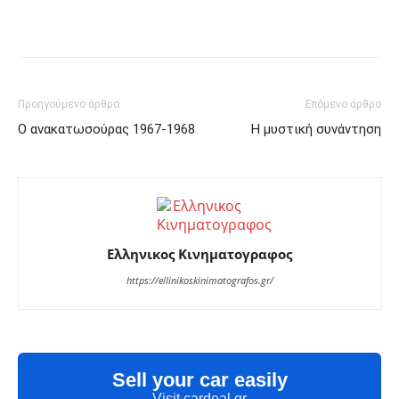
Facebook
Twitter
Pinterest
Προηγούμενο άρθρο
Επόμενο άρθρο
Ο ανακατωσούρας 1967-1968
Η μυστική συνάντηση
Ελληνικος Κινηματογραφος
https://ellinikoskinimatografos.gr/
Sell your car easily
Visit cardeal.gr