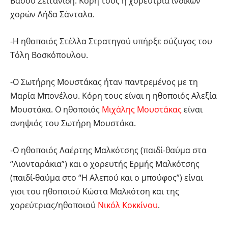
Βάσου Σεΐτανίδη. Κόρη τους η χορεύτρια ινδικών
χορών Λήδα Σάνταλα.
-Η ηθοποιός Στέλλα Στρατηγού υπήρξε σύζυγος του
Τόλη Βοσκόπουλου.
-Ο Σωτήρης Μουστάκας ήταν παντρεμένος με τη
Μαρία Μπονέλου. Κόρη τους είναι η ηθοποιός Αλεξία
Μουστάκα. Ο ηθοποιός
Μιχάλης Μουστάκας
είναι
ανηψιός του Σωτήρη Μουστάκα.
-Ο ηθοποιός Λαέρτης Μαλκότσης (παιδί-θαύμα στα
“Λιονταράκια”) και ο χορευτής Ερμής Μαλκότσης
(παιδί-θαύμα στο “Η Αλεπού και ο μπούφος”) είναι
γιοι του ηθοποιού Κώστα Μαλκότση και της
χορεύτριας/ηθοποιού
Νικόλ Κοκκίνου
.