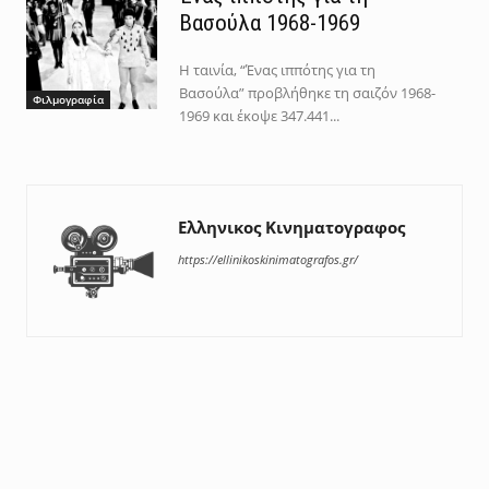
Βασούλα 1968-1969
Η ταινία, “Ένας ιππότης για τη
Βασούλα” προβλήθηκε τη σαιζόν 1968-
Φιλμογραφία
1969 και έκοψε 347.441...
Ελληνικος Κινηματογραφος
https://ellinikoskinimatografos.gr/