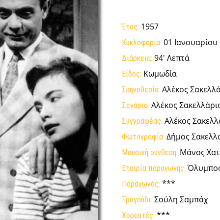
1957
Έτος:
01 Ιανουαρίου
Κυκλοφορία:
94' Λεπτά
Διάρκεια:
Κωμωδία
Είδος:
Αλέκος Σακελλ
Σκηνοθεσία:
Αλέκος Σακελλάρι
Σενάριο:
Αλέκος Σακελλ
Συγγραφέας:
Δήμος Σακελλ
Φωτογραφία:
Μάνος Χατ
Μουσική συνθεση:
Όλυμπος
Εταιρία παραγωγης:
***
Παραγωγός:
Σούλη Σαμπάχ
Τραγούδι:
***
Χορευτές: