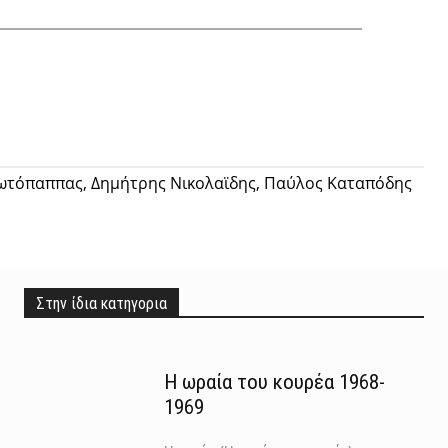
Twitter
Pinterest
Tumblr
ρωτόπαππας, Δημήτρης Νικολαϊδης, Παύλος Καταπόδης
Στην ίδια κατηγορια
Η ωραία του κουρέα 1968-
1969