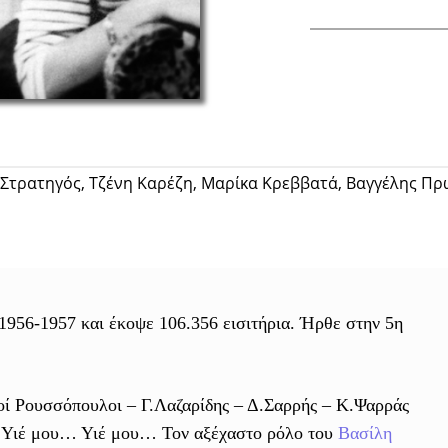
Facebook
ς Στρατηγός, Τζένη Καρέζη, Μαρίκα Κρεββατά, Βαγγέλης Π
 1956-1957 και έκοψε 106.356 εισιτήρια. Ήρθε στην 5η
Αφοί Ρουσσόπουλοι – Γ.Λαζαρίδης – Δ.Σαρρής – Κ.Ψαρράς
λο Υιέ μου… Υιέ μου… Τον αξέχαστο ρόλο του
Βασίλη