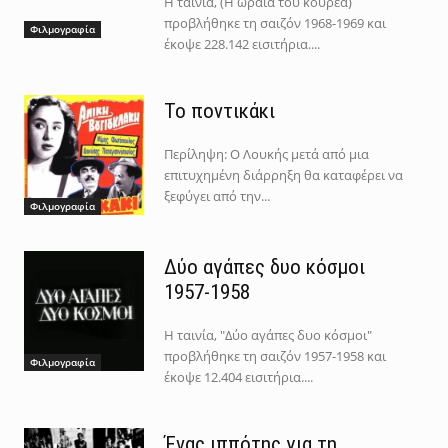
Η ταινία, (Η ωραία του κουρέα)
προβλήθηκε τη σαιζόν 1968-1969 και
Φιλμογραφία
έκοψε 228.142 εισιτήρια....
Το ποντικάκι
Περίληψη: Ο Λουκής μετά από μια
επιτυχημένη διάρρηξη θα καταφέρει να
ξεφύγει από την...
Φιλμογραφία
Δύο αγάπες δυο κόσμοι
1957-1958
Η ταινία, "Δύο αγάπες δυο κόσμοι"
προβλήθηκε τη σαιζόν 1957-1958 και
Φιλμογραφία
έκοψε 12.404 εισιτήρια....
Ένας ιππότης για τη