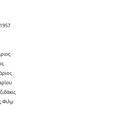
 1957
άριος
ος
άριος
αρίου
ζιδάκις
 Φιλμ