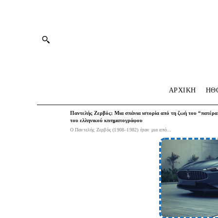
ΑΡΧΙΚΗ
HΘ
Παντελής Ζερβός: Μια σπάνια ιστορία από τη ζωή του “πατέρα
του ελληνικού κινηματογράφου
Ο Παντελής Ζερβός (1908–1982) ήταν μια από...