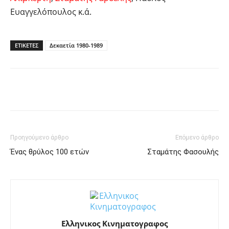
Ευαγγελόπουλος κ.ά.
ΕΤΙΚΕΤΕΣ
Δεκαετία 1980-1989
Facebook
Twitter
Pinterest
Tu
Προηγούμενο άρθρο
Επόμενο άρθρο
Ένας θρύλος 100 ετών
Σταμάτης Φασουλής
Ελληνικος Κινηματογραφος