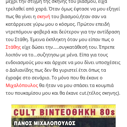
μέχρι την στιγμή της σκηνής του βιασμού, είχα
τρελαθεί από χαρά. Όταν όμως έφτασε να μου εξηγεί
πως θα γίνει η
σκηνή
του βιασμού,ήταν σαν να
κατάρρευσε γύρω μου ο κόσμος. Πρώτον επειδή
ντρεπόμουν φοβερά και δεύτερον για την αντίδραση
του Στάθη. Έμεινα έκπληκτη όταν μου είπαν πως ο
Στάθης
είχε δώσει την…..συγκατάθεσή του. Έπρεπε
λοιπόν να το…συζητησω με μένα. Είπα για τους
ενδοιασμούς μου και άρχισε να μου δίνει υποσχέσεις
ο Δαλιανίδης πως δεν θα γυριστεί έτσι όπως τα
έγραψε στο σενάριο. Το μόνο που θα έκανε ο
Μιχαλόπουλος
θα ήταν να μου σπάσει τα κουμπιά
του πουκαμίσου μου και θα έκανε cut.(τέλος σκηνης).