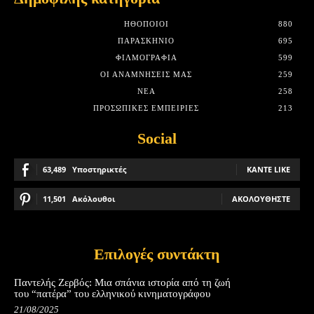
HΘΟΠΟΙΟΊ
880
ΠΑΡΑΣΚΉΝΙΟ
695
ΦΙΛΜΟΓΡΑΦΊΑ
599
ΟΙ ΑΝΑΜΝΉΣΕΙΣ ΜΑΣ
259
ΝΈΑ
258
ΠΡΟΣΩΠΙΚΈΣ ΕΜΠΕΙΡΊΕΣ
213
Social
63,489
Υποστηρικτές
ΚΆΝΤΕ LIKE
11,501
Ακόλουθοι
ΑΚΟΛΟΥΘΉΣΤΕ
Επιλογές συντάκτη
Παντελής Ζερβός: Μια σπάνια ιστορία από τη ζωή
του “πατέρα” του ελληνικού κινηματογράφου
21/08/2025