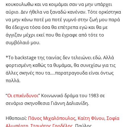
κουκουλωθω και να κοιμάμαι σαν να μην υπάρχει
αύριο. Δεν ήθελα να ξαναδώ κανέναν. Τότε ορκίστηκα
να μην κάνω ποτέ μα ποτέ γυμνό στην ζωή μου παρά
θα έδειχνα τόσα όσα θα επέτρεπα εγώ και θα με
άγγιζαν μέχρι εκεί που θα έγραφε από τότε το
συμβόλαιό μου.
*Το backstage της ταινίας δεν τελειώνει εδώ. Αλλά
φορτισμένη καθώς τα θυμάμαι, θα συνεχίσω για τις
άλλες σκηνές που τα….παρατραγουδα είναι όντως
πολλά.
“
Οι επικίνδυνοι
” Κοινωνικό δράμα του 1983 σε
σενάριο σκηνοθεσια Γιάννη Δαλιανίδη.
Ηθοποιοί:
Πάνος Μιχαλόπουλος
,
Καίτη Φίνου
,
Σοφία
Αλιμπέρτη
,
Σταμάτης Γαρδέλης
, Παύλος