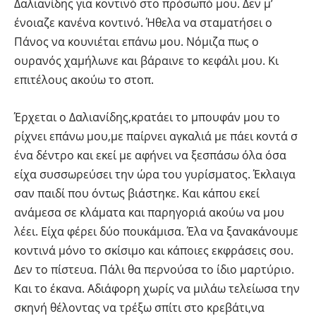
Δαλιανίδης για κοντινό στο πρόσωπό μου. Δεν μ’
ένοιαζε κανένα κοντινό. Ήθελα να σταματήσει ο
Πάνος να κουνιέται επάνω μου. Νόμιζα πως ο
ουρανός χαμήλωνε και βάραινε το κεφάλι μου. Κι
επιτέλους ακούω το στοπ.
Έρχεται ο Δαλιανίδης,κρατάει το μπουφάν μου το
ρίχνει επάνω μου,με παίρνει αγκαλιά με πάει κοντά σ
ένα δέντρο και εκεί με αφήνει να ξεσπάσω όλα όσα
είχα συσσωρεύσει την ώρα του γυρίσματος. Έκλαιγα
σαν παιδί που όντως βιάστηκε. Και κάπου εκεί
ανάμεσα σε κλάματα και παρηγοριά ακούω να μου
λέει. Είχα φέρει δύο πουκάμισα. Έλα να ξανακάνουμε
κοντινά μόνο το σκίσιμο και κάποιες εκφράσεις σου.
Δεν το πίστευα. Πάλι θα περνούσα το ίδιο μαρτύριο.
Και το έκανα. Αδιάφορη χωρίς να μιλάω τελείωσα την
σκηνή θέλοντας να τρέξω σπίτι στο κρεβάτι,να