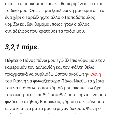
σκίσει το πουκάμισο και εκει θα περιμένεις το στοπ
το δικό μου. Όπως είμαι ξαπλωμένη μου κρατάει το
ένα χέρι ο Γαρδέλης,το άλλο ο Παπαδόπουλος
νομίζω και δεν θυμάμαι ποιος ήταν ο άλλος
συνάδελφος που κρατούσε τα πόδια μου.
3,2,1 πάμε.
Πέφτει ο Πάνος πάνω μου,εγώ βλέπω γύρω μου τον
καμεραμάν τον Δαλιανίδη και τον Ψάλτη,θέλω
πραγματικά να ουρλιάξω,ώσπου ακούω την
φωνή
του Γιάννη να φωναζει:τώρα Πάνο. Νιώθω τα χέρια
του να πιάνουν το πουκάμισό μου,ακούω τον ήχο
του σκισιματος και Θεέ μου Θεέ μου…αρχισε να μου
φιλάει το στήθος. Βουρκωσα, γύρισα το κεφάλι μου
δεξιά κι απ’τα μάτια μου έτρεχαν δάκρυα. Φωνή ο