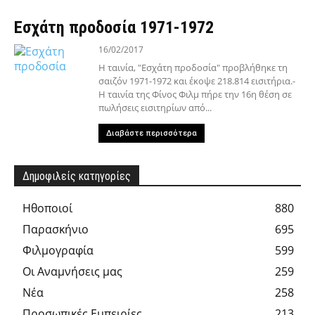
Εσχάτη προδοσία 1971-1972
16/02/2017
Η ταινία, "Εσχάτη προδοσία" προβλήθηκε τη
σαιζόν 1971-1972 και έκοψε 218.814 εισιτήρια.-
Η ταινία της Φίνος Φιλμ πήρε την 16η θέση σε
πωλήσεις εισιτηρίων από...
Διαβάστε περισσότερα
Δημοφιλείς κατηγορίες
Hθοποιοί
880
Παρασκήνιο
695
Φιλμογραφία
599
Οι Αναμνήσεις μας
259
Νέα
258
Προσωπικές Εμπειρίες
213