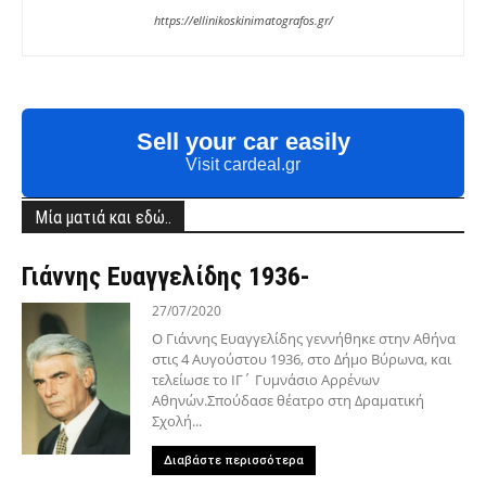
https://ellinikoskinimatografos.gr/
Sell your car easily
Visit cardeal.gr
Μία ματιά και εδώ..
Γιάννης Ευαγγελίδης 1936-
27/07/2020
Ο Γιάννης Ευαγγελίδης γεννήθηκε στην Αθήνα
στις 4 Αυγούστου 1936, στο Δήμο Βύρωνα, και
τελείωσε το ΙΓ΄ Γυμνάσιο Αρρένων
Αθηνών.Σπούδασε θέατρο στη Δραματική
Σχολή...
Διαβάστε περισσότερα