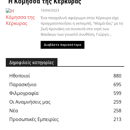
“Η Κόμησσα της Κέρκυρας”
16/04/2023
Ένα πασχαλινό αφιέρωμα στην Κέρκυρα είχε
πραγματοποιήσει η εκπομπή, "Μαμά-δες" με τη
Ζωή Κρονάκη να συναντά στο νησί των
Φαιάκων των γνωστό συνθέση, Γιώργο...
Διαβάστε περισσότερα
Δημοφιλείς κατηγορίες
Hθοποιοί
880
Παρασκήνιο
695
Φιλμογραφία
599
Οι Αναμνήσεις μας
259
Νέα
258
Προσωπικές Εμπειρίες
213