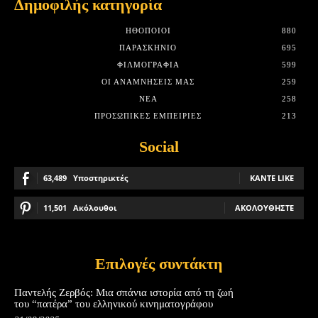
Δημοφιλής κατηγορία
HΘΟΠΟΙΟΊ
880
ΠΑΡΑΣΚΉΝΙΟ
695
ΦΙΛΜΟΓΡΑΦΊΑ
599
ΟΙ ΑΝΑΜΝΉΣΕΙΣ ΜΑΣ
259
ΝΈΑ
258
ΠΡΟΣΩΠΙΚΈΣ ΕΜΠΕΙΡΊΕΣ
213
Social
63,489
Υποστηρικτές
ΚΆΝΤΕ LIKE
11,501
Ακόλουθοι
ΑΚΟΛΟΥΘΉΣΤΕ
Επιλογές συντάκτη
Παντελής Ζερβός: Μια σπάνια ιστορία από τη ζωή
του “πατέρα” του ελληνικού κινηματογράφου