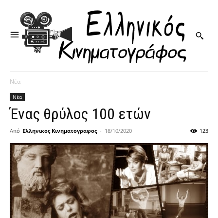
Νέα
Νέα
Ένας θρύλος 100 ετών
Από
Ελληνικος Κινηματογραφος
-
18/10/2020
123