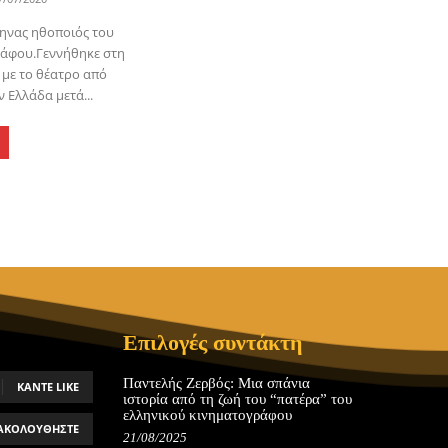
ληνας ηθοποιός του
ράφου.Γεννήθηκε στη
με το θέατρο από
 Ελλάδα μετά...
Επιλογές συντάκτη
Παντελής Ζερβός: Μια σπάνια
ΚΆΝΤΕ LIKE
ιστορία από τη ζωή του “πατέρα” του
ελληνικού κινηματογράφου
ΑΚΟΛΟΥΘΉΣΤΕ
21/08/2025