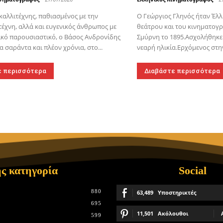
καλλιτέχνης, παθιασμένος με την
Ο Γεώργιος Γληνός ήταν Έλ
τέχνη, αλλά και ευγενικός άνθρωπος με
θεάτρου και του κινηματογ
κό παρουσιαστικό, ο Βάσος Ανδρονίδης
Σμύρνη το 1895.Ασχολήθηκε 
α σαράντα και πλέον χρόνια, στο...
νεαρή ηλικία.Ερχόμενος στην
ε περισσότερα
Διαβάστε περισσότερα
ς κατηγορία
Social
880
63,489
Υποστηρικτές
695
11,501
Ακόλουθοι
599