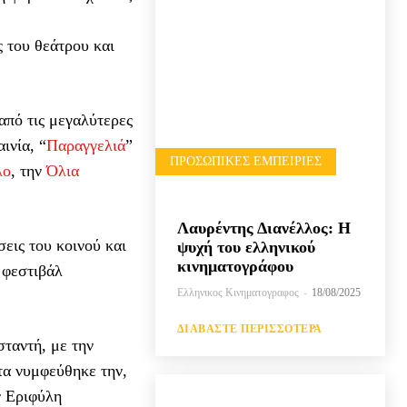
 του θεάτρου και
από τις μεγαλύτερες
ινία, “
Παραγγελιά
”
ΠΡΟΣΩΠΙΚΈΣ ΕΜΠΕΙΡΊΕΣ
λο
, την
Όλια
Λαυρέντης Διανέλλος: Η
εις του κοινού και
ψυχή του ελληνικού
κινηματογράφου
 φεστιβάλ
Ελληνικος Κινηματογραφος
-
18/08/2025
ΔΙΑΒΆΣΤΕ ΠΕΡΙΣΣΌΤΕΡΑ
ταντή, με την
τα νυμφεύθηκε την,
ν Εριφύλη