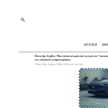
ΑΡΧΙΚΗ
HΘ
Παντελής Ζερβός: Μια σπάνια ιστορία από τη ζωή του “πατέρα
του ελληνικού κινηματογράφου
Ο Παντελής Ζερβός (1908–1982) ήταν μια από...