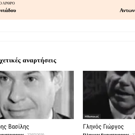
 ΆΡΘΡΟ
νιάδου
Αντων
χετικές αναρτήσεις
Hθοποιοί
δης Βασίλης
Γληνός Γιώργος
ινηματογραφος
-
27/07/2020
Ελληνικος Κινηματογραφος
-
2