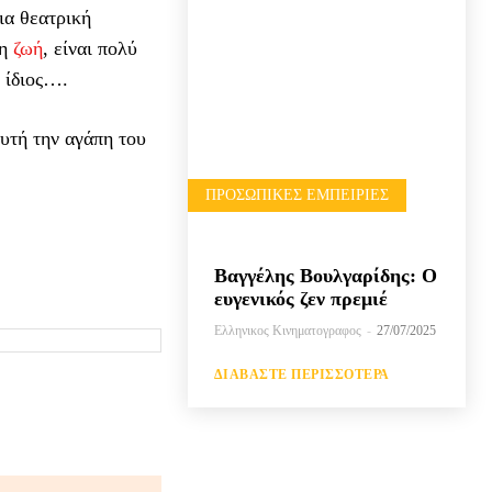
ια θεατρική
τη
ζωή
, είναι πολύ
 ίδιος….
υτή την αγάπη του
ΠΡΟΣΩΠΙΚΈΣ ΕΜΠΕΙΡΊΕΣ
Βαγγέλης Βουλγαρίδης: Ο
ευγενικός ζεν πρεμιέ
Ελληνικος Κινηματογραφος
-
27/07/2025
ΔΙΑΒΆΣΤΕ ΠΕΡΙΣΣΌΤΕΡΑ