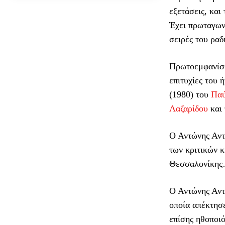
εξετάσεις, και
Έχει πρωταγωνι
σειρές του ραδ
Πρωτοεμφανίσθη
επιτυχίες του 
(1980) του
Παύ
Λαζαρίδου
και
Ο Αντώνης Αντω
των κριτικών 
Θεσσαλονίκης
Ο Αντώνης Αντ
οποία απέκτησ
επίσης ηθοποι