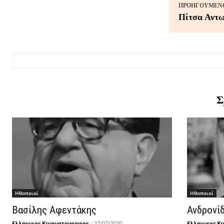
ΠΡΟΗΓΟΎΜΕΝΟ
Πίτσα Αντω
Σ
Hθοποιοί
Hθοποιοί
Βασίλης Αφεντάκης
Ανδρονί
Ελληνικος Κινηματογραφος
-
27/07/2020
Ελληνικος Κ