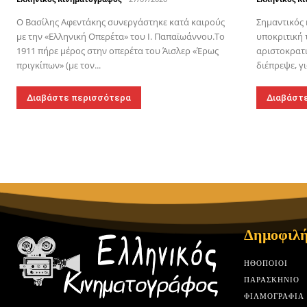
Ο Βασίλης Αφεντάκης συνεργάστηκε κατά καιρούς
Σημαντικός 
με την «Ελληνική Οπερέτα» του Ι. Παπαϊωάννου.Το
υποκριτική 
1911 πήρε μέρος στην οπερέτα του Άισλερ «Έρως
αριστοκρατι
πριγκίπων» (με τον...
διέπρεψε, γι
Διαβάστε περισσότερα
Διαβάστ
Δημοφιλή
HΘΟΠΟΙΟΊ
ΠΑΡΑΣΚΉΝΙΟ
ΦΙΛΜΟΓΡΑΦΊΑ