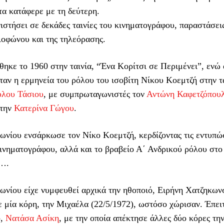
 τα κατάφερε με τη δεύτερη.
στήσει σε δεκάδες ταινίες του κινηματογράφου, παραστάσεις
ιοφώνου και της τηλεόρασης.
κε το 1960 στην ταινία, “Ένα Κορίτσι σε Περιμένει”, ενώ 
ήταν η ερμηνεία του ρόλου του ισοβίτη Νίκου Κοεμτζή στην τα
λου Τάσιου
, με συμπρωταγωνιστές τον
Αντώνη Καφετζόπου
 την
Κατερίνα Γώγου
.
νίου ενσάρκωσε τον Νίκο Κοεμτζή, κερδίζοντας τις εντυπώσ
κινηματογράφου, αλλά και το βραβείο Α΄ Ανδρικού ρόλου στο
….
ωνίου είχε νυμφευθεί αρχικά την ηθοποιό, Ειρήνη Χατζηκωνσ
ε μία κόρη, την Μιχαέλα (22/5/1972), ωστόσο χώρισαν. Έπει
ό,
Νατάσα Ασίκη
, με την οποία απέκτησε άλλες δύο κόρες τη