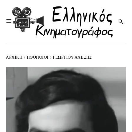
ΑΡΧΙΚΉ
HΘΟΠΟΙΟΊ
ΓΕΩΡΓΊΟΥ ΑΛΈΞΗΣ