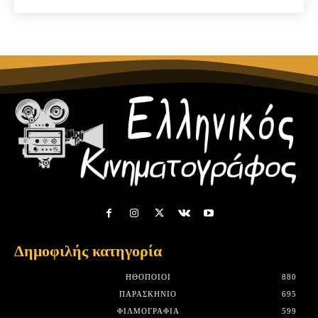
Δημοφιλής κατηγορία
HΘΟΠΟΙΟΊ
880
ΠΑΡΑΣΚΉΝΙΟ
695
ΦΙΛΜΟΓΡΑΦΊΑ
599