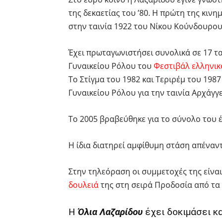
της δεκαετίας του ’80. Η πρώτη της κιν
στην ταινία 1922 του Νίκου Κούνδουρου
Έχει πρωταγωνιστήσει συνολικά σε 17 ται
Γυναικείου Ρόλου του
Φεστιβάλ ελληνι
Το Στίγμα του 1982 και Τεριρέμ του 1987 
Γυναικείου Ρόλου για την ταινία Αρχάγγ
Το 2005 βραβεύθηκε για το σύνολο του έ
Η ίδια διατηρεί αμφίθυμη στάση απέναντ
Στην τηλεόραση οι συμμετοχές της είναι 
δουλειά
της στη σειρά Προδοσία από τα
Η
Όλια Λαζαρίδου
έχει δοκιμάσει κα