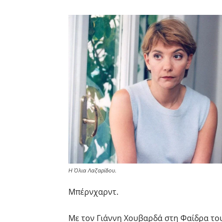
Η Όλια Λαζαρίδου.
Μπέρνχαρντ.
Με τον Γιάννη Χουβαρδά στη Φαίδρα του