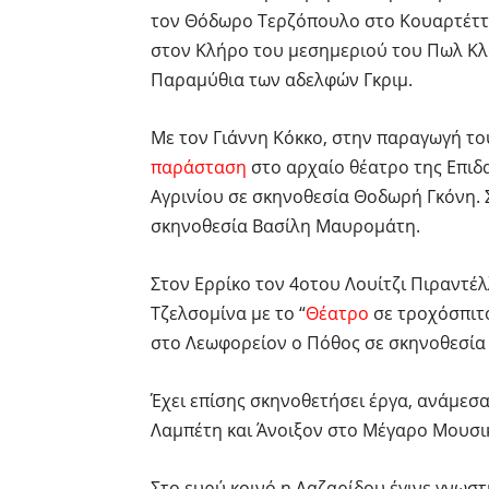
τον Θόδωρο Τερζόπουλο στο Κουαρτέττ
στον Κλήρο του μεσημεριού του Πωλ Κ
Παραμύθια των αδελφών Γκριμ.
Με τον Γιάννη Κόκκο, στην παραγωγή το
παράσταση
στο αρχαίο θέατρο της Επιδ
Αγρινίου σε σκηνοθεσία Θοδωρή Γκόνη.
σκηνοθεσία Βασίλη Μαυρομάτη.
Στον Ερρίκο τον 4οτου Λουίτζι Πιραντέ
Τζελσομίνα με το “
Θέατρο
σε τροχόσπιτ
στο Λεωφορείον ο Πόθος σε σκηνοθεσία
Έχει επίσης σκηνοθετήσει έργα, ανάμεσ
Λαμπέτη και Άνοιξον στο Μέγαρο Μουσι
Στο ευρύ κοινό η Λαζαρίδου έγινε γνωστ