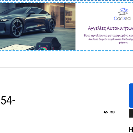
54-
708
Η