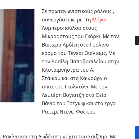
Σε πρωταγωνιστικούς ρόλους ,
συνεργάστηκε με: Τη
Μάγια
Λυμπεροπούλου στους
Μικροαστούς του Γκόρκι. Με τον
Βίκτωρα Αρδίτη στο Γυάλινο
κόσμο του Τένεσι Ουίλιαμς. Με
τον Βασίλη Παπαβασιλείου στην
Κλυταιμνήστρα του Α.
Στάικου και στο Καινούργιο
σπίτι του Γκολντόνι. Με τον
Λευτέρη Βογιατζή στο Θείο
Βάνια του Τσέχωφ και στο έργο
Ρίττερ, Ντένε, Φος του
 Ρακίνα και στη Δωδέκατη νύχτα του Σαίξπηρ. Με