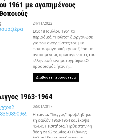
ου 1961 με αγαπημένους
θοποιούς
24/11/2022
Στις 18 Ιουλίου 1961 το
περιοδικό, “Πρώτο” διοργάνωσε
για του αναγνώστες του μια
φαντασμαγορική κρουαζιέρα με
αγαπημένους πρωταγωνιστές του
ελληνικού κινηματογράφου.Ο
προορισμός ήταν η...
Διαβάστε περισσότερα
λιγγος 1963-1964
03/01/2017
Η ταινία, "Ίλιγγος" προβλήθηκε
τη σαιζόν 1963-1964 και έκοψε
454.451 εισιτήρια. Ήρθε στην 4η
θέση σε 92 ταινίες.-Ο Γιάννης
Δαλιανίδης εμπνεύστηκε το