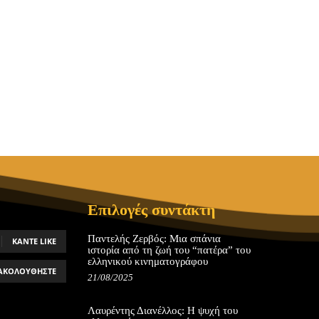
Επιλογές συντάκτη
Παντελής Ζερβός: Μια σπάνια
ΚΆΝΤΕ LIKE
ιστορία από τη ζωή του “πατέρα” του
ελληνικού κινηματογράφου
ΑΚΟΛΟΥΘΉΣΤΕ
21/08/2025
Λαυρέντης Διανέλλος: Η ψυχή του