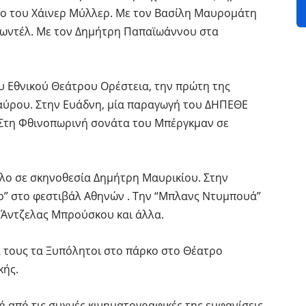
ο του Χάινερ Μύλλερ. Με τον Βασίλη Μαυρομάτη
λωντέλ. Με τον Δημήτρη Παπαϊωάννου στα
υ Εθνικού Θεάτρου Ορέστεια, την πρώτη της
αύρου. Στην Ευάδνη, μία παραγωγή του ΔΗΠΕΘΕ
 Στη Φθινοπωρινή σονάτα του Μπέργκμαν σε
λλο σε σκηνοθεσία Δημήτρη Μαυρικίου. Στην
ο” στο φεστιβάλ Αθηνών . Την “Μπλανς Ντυμπουά”
 Άντζελας Μπρούσκου και άλλα.
α τους τα Ξυπόλητοι στο πάρκο στο Θέατρο
κής.
ή από τις συχνές κινηματογραφικές της εμφανίσεις