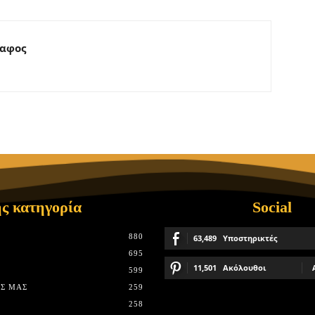
ραφος
ς κατηγορία
Social
880
63,489
Υποστηρικτές
695
11,501
Ακόλουθοι
599
Σ ΜΑΣ
259
258