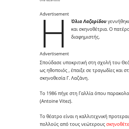
Η
Advertisement
Όλια Λαζαρίδου
γεννήθηκε
και σκηνοθέτρια. Ο πατέρ
διαφημιστής.
Advertisement
Σπούδασε υποκριτική στη σχολή του Θε
ως ηθοποιός , έπαιξε σε τραγωδίες και 
σκηνοθεσία Γ. Λαζάνη.
Το 1986 πήγε στη Γαλλία όπου παρακολ
(Antoine Vitez).
Το θέατρο είναι η καλλιτεχνική προτερα
πολλούς από τους νεώτερους
σκηνοθέτ