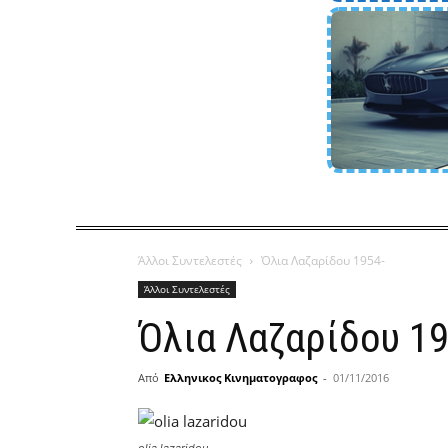
Άλλοι Συντελεστές
Όλια Λαζαρίδου 1954-
Άλλοι Συντελεστές
Όλια Λαζαρίδου 19
Από
Ελληνικος Κινηματογραφος
-
01/11/2016
olia lazaridou