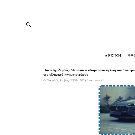
ΑΡΧΙΚΗ
HΘ
Παντελής Ζερβός: Μια σπάνια ιστορία από τη ζωή του “πατέρα
του ελληνικού κινηματογράφου
Ο Παντελής Ζερβός (1908–1982) ήταν μια από...