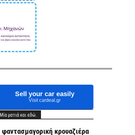
Sell your car easily
Visit cardeal.gr
Μία ματιά και εδώ..
 φαντασμαγορική κρουαζιέρα