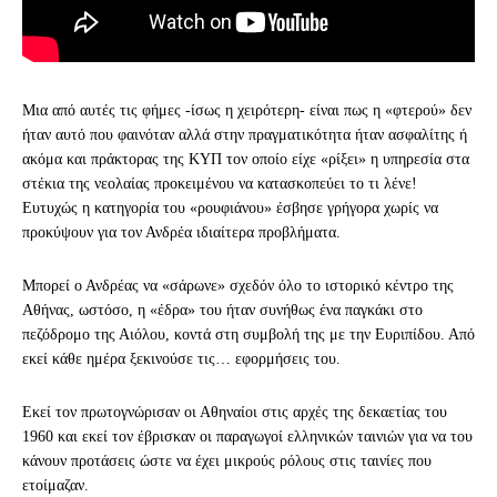
Μια από αυτές τις φήμες -ίσως η χειρότερη- είναι πως η «φτερού» δεν
ήταν αυτό που φαινόταν αλλά στην πραγματικότητα ήταν ασφαλίτης ή
ακόμα και πράκτορας της ΚΥΠ τον οποίο είχε «ρίξει» η υπηρεσία στα
στέκια της νεολαίας προκειμένου να κατασκοπεύει το τι λένε!
Ευτυχώς η κατηγορία του «ρουφιάνου» έσβησε γρήγορα χωρίς να
προκύψουν για τον Ανδρέα ιδιαίτερα προβλήματα.
Μπορεί ο Ανδρέας να «σάρωνε» σχεδόν όλο το ιστορικό κέντρο της
Αθήνας, ωστόσο, η «έδρα» του ήταν συνήθως ένα παγκάκι στο
πεζόδρομο της Αιόλου, κοντά στη συμβολή της με την Ευριπίδου. Από
εκεί κάθε ημέρα ξεκινούσε τις… εφορμήσεις του.
Εκεί τον πρωτογνώρισαν οι Αθηναίοι στις αρχές της δεκαετίας του
1960 και εκεί τον έβρισκαν οι παραγωγοί ελληνικών ταινιών για να του
κάνουν προτάσεις ώστε να έχει μικρούς ρόλους στις ταινίες που
ετοίμαζαν.