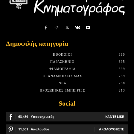
Δημοφιλής κατηγορία
HΘΟΠΟΙΟΊ
880
ΠΑΡΑΣΚΉΝΙΟ
695
ΦΙΛΜΟΓΡΑΦΊΑ
599
ΟΙ ΑΝΑΜΝΉΣΕΙΣ ΜΑΣ
259
ΝΈΑ
258
ΠΡΟΣΩΠΙΚΈΣ ΕΜΠΕΙΡΊΕΣ
213
Social
63,489
Υποστηρικτές
ΚΆΝΤΕ LIKE
11,501
Ακόλουθοι
ΑΚΟΛΟΥΘΉΣΤΕ