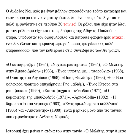
Ο Ανδρέας Νομικός με έναν μάλλον απροσδόκητο τρόπο κατάφερε και
έκανε καριέρα στον κινηματογράφο δεδομένου πως ούτε λίγο-ούτε
πολύ εμφανίστηκε σε περίπου 30
ταινίες
! Οι ρόλοι που είχε ήταν ίδιοι
με τον ρόλο που είχε και στους δρόμους της Αθήνας. Πουλούσε
φτερά, υποδυόταν τον ομοφυλόφιλο και πετούσε φαρμακερές
ατάκες
,
ενώ δεν έλειπε και η κραυγή «φτερούυυυυυ, φτεράααααα, καλέ
φτεράαααααα» που τον καθιέρωσε στις συνειδήσεις των Αθηναίων.
«Ο καταφερτζής» (1964), «Νυχτοπερπατήματα» (1964), «Ο Μελέτης
στην Άμεσο Δράση» (1966), «Ένας ιππότης με… τσαρούχια» (1968),
«Ο ναύτης του Αιγαίου» (1968), «Ποιος Θανάσης» (1968), Θου-Βου
φαλακρός πράκτωρ (επιχείρησις: Γης μαδιάμ), «Ένας Κίτσος στα
μπουζούκια» (1970), «Καυτά ψυχρά κι ανάποδα» (1971), «Ο
καμαριέρης της μπουζουξούς (1971)», «Άρπα-Colla» (1982), «Η
δημοκρατία του νέφους» (1983), «Ένας πρωτάρης στο κολλέγιο»!
(1985) και «Λιποτάκτης» (1988), είναι μερικές μόνο από τις ταινίες
που εμφανίστηκε ο Ανδρέας Νομικός.
Ιστορική έχει μείνει η ατάκα του στην ταινία «Ο Μελέτης στην Άμεσο