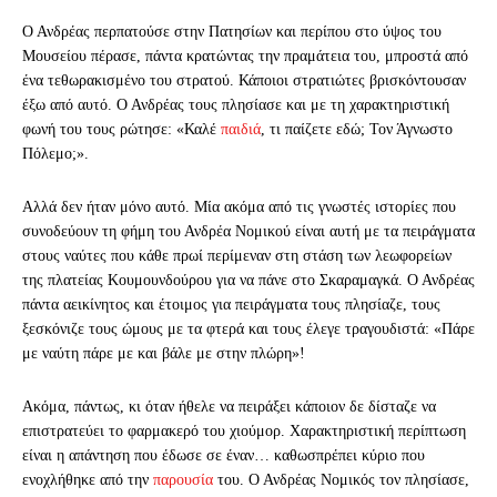
Ο Ανδρέας περπατούσε στην Πατησίων και περίπου στο ύψος του
Μουσείου πέρασε, πάντα κρατώντας την πραμάτεια του, μπροστά από
ένα τεθωρακισμένο του στρατού. Κάποιοι στρατιώτες βρισκόντουσαν
έξω από αυτό. Ο Ανδρέας τους πλησίασε και με τη χαρακτηριστική
φωνή του τους ρώτησε: «Καλέ
παιδιά
, τι παίζετε εδώ; Τον Άγνωστο
Πόλεμο;».
Αλλά δεν ήταν μόνο αυτό. Μία ακόμα από τις γνωστές ιστορίες που
συνοδεύουν τη φήμη του Ανδρέα Νομικού είναι αυτή με τα πειράγματα
στους ναύτες που κάθε πρωί περίμεναν στη στάση των λεωφορείων
της πλατείας Κουμουνδούρου για να πάνε στο Σκαραμαγκά. Ο Ανδρέας
πάντα αεικίνητος και έτοιμος για πειράγματα τους πλησίαζε, τους
ξεσκόνιζε τους ώμους με τα φτερά και τους έλεγε τραγουδιστά: «Πάρε
με ναύτη πάρε με και βάλε με στην πλώρη»!
Ακόμα, πάντως, κι όταν ήθελε να πειράξει κάποιον δε δίσταζε να
επιστρατεύει το φαρμακερό του χιούμορ. Χαρακτηριστική περίπτωση
είναι η απάντηση που έδωσε σε έναν… καθωσπρέπει κύριο που
ενοχλήθηκε από την
παρουσία
του. Ο Ανδρέας Νομικός τον πλησίασε,