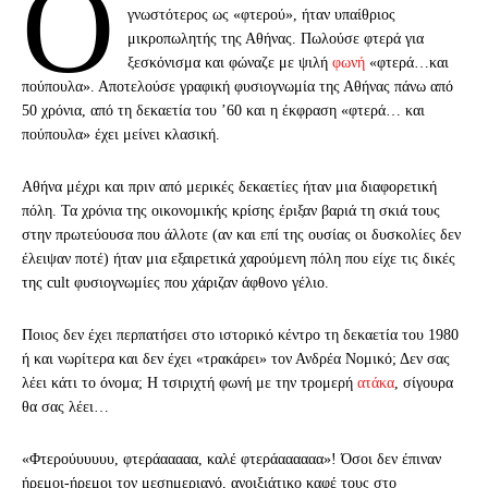
Ο
γνωστότερος ως «φτερού», ήταν υπαίθριος
μικροπωλητής της Αθήνας. Πωλούσε φτερά για
ξεσκόνισμα και φώναζε με ψιλή
φωνή
«φτερά…και
πούπουλα». Αποτελούσε γραφική φυσιογνωμία της Αθήνας πάνω από
50 χρόνια, από τη δεκαετία του ’60 και η έκφραση «φτερά… και
πούπουλα» έχει μείνει κλασική.
Αθήνα μέχρι και πριν από μερικές δεκαετίες ήταν μια διαφορετική
πόλη. Τα χρόνια της οικονομικής κρίσης έριξαν βαριά τη σκιά τους
στην πρωτεύουσα που άλλοτε (αν και επί της ουσίας οι δυσκολίες δεν
έλειψαν ποτέ) ήταν μια εξαιρετικά χαρούμενη πόλη που είχε τις δικές
της cult φυσιογνωμίες που χάριζαν άφθονο γέλιο.
Ποιος δεν έχει περπατήσει στο ιστορικό κέντρο τη δεκαετία του 1980
ή και νωρίτερα και δεν έχει «τρακάρει» τον Ανδρέα Νομικό; Δεν σας
λέει κάτι το όνομα; Η τσιριχτή φωνή με την τρομερή
ατάκα
, σίγουρα
θα σας λέει…
«Φτερούυυυυυ, φτεράααααα, καλέ φτεράαααααα»! Όσοι δεν έπιναν
ήρεμοι-ήρεμοι τον μεσημεριανό, ανοιξιάτικο καφέ τους στο