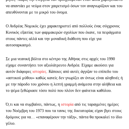
να απαντάει με νεύμα στον χαιρετισμό όσων τον αναγνωρίζουν και του
απευθύνονται με το μικρό του όνομα.
Ο Ανδρέας Νομικός έχει χαρακτηριστεί από πολλούς ένας σύγχρονος
Κυνικός εξαιτίας των φαρμακερών σχολίων που έκανε, τα πειράγματα
στους πάντες αλλά και την μοναδική διάθεση που είχε για
αυτοσαρκασμό.
Σε μια νεανική βόλτα στο κέντρο της Αθήνας στις αρχές του 1990
είχαμε συναντήσει τον αξιολάτρευτο Ανδρέα. Είχαμε ακούσει για
αυτόν διάφορες
ιστορίες
. Κάποιες από αυτές άγγιζαν το επίπεδο του
«αστικού μύθου» καθώς κανείς δεν γνωρίζει αν όντως είναι αληθινές ή
με την πάροδο του χρόνου η λεπτή γραμμή ανάμεσα στην αλήθεια και
το ψέμα ξεθώριασε τόσο πολύ που πλέον δεν φαίνεται καθόλου.
Ό,τι και να συμβαίνει, πάντως, η
ιστορία
από τις ταραγμένες ημέρες
του Νοέμβρη του 1973 που τα τανκς της δικτατορίας είχαν βγει στους
δρόμους για να… «επαναφέρουν την τάξη», πάντα θα προκαλεί το ίδιο
γέλιο.