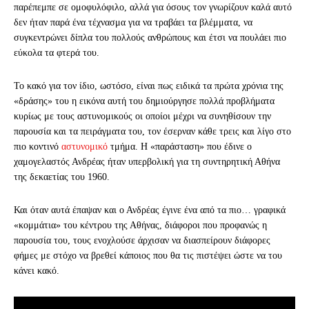
παρέπεμπε σε ομοφυλόφιλο, αλλά για όσους τον γνωρίζουν καλά αυτό
δεν ήταν παρά ένα τέχνασμα για να τραβάει τα βλέμματα, να
συγκεντρώνει δίπλα του πολλούς ανθρώπους και έτσι να πουλάει πιο
εύκολα τα φτερά του.
Το κακό για τον ίδιο, ωστόσο, είναι πως ειδικά τα πρώτα χρόνια της
«δράσης» του η εικόνα αυτή του δημιούργησε πολλά προβλήματα
κυρίως με τους αστυνομικούς οι οποίοι μέχρι να συνηθίσουν την
παρουσία και τα πειράγματα του, τον έσερναν κάθε τρεις και λίγο στο
πιο κοντινό
αστυνομικό
τμήμα. Η «παράσταση» που έδινε ο
χαμογελαστός Ανδρέας ήταν υπερβολική για τη συντηρητική Αθήνα
της δεκαετίας του 1960.
Και όταν αυτά έπαψαν και ο Ανδρέας έγινε ένα από τα πιο… γραφικά
«κομμάτια» του κέντρου της Αθήνας, διάφοροι που προφανώς η
παρουσία του, τους ενοχλούσε άρχισαν να διασπείρουν διάφορες
φήμες με στόχο να βρεθεί κάποιος που θα τις πιστέψει ώστε να του
κάνει κακό.