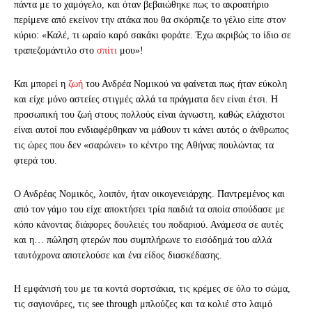
πάντα με το χαμόγελο, και όταν βεβαιώθηκε πως το ακροατήριο
περίμενε από εκείνον την ατάκα που θα σκόρπιζε το γέλιο είπε στον
κύριο: «Καλέ, τι ωραίο καρό σακάκι φοράτε. Έχω ακριβώς το ίδιο σε
τραπεζομάντιλο στο
σπίτι
μου»!
Και μπορεί η
ζωή
του Ανδρέα Νομικού να φαίνεται πως ήταν εύκολη
και είχε μόνο αστείες στιγμές αλλά τα πράγματα δεν είναι έτσι. Η
προσωπική του ζωή στους πολλούς είναι άγνωστη, καθώς ελάχιστοι
είναι αυτοί που ενδιαφέρθηκαν να μάθουν τι κάνει αυτός ο άνθρωπος
τις ώρες που δεν «σαρώνει» το κέντρο της Αθήνας πουλώντας τα
φτερά του.
Ο Ανδρέας Νομικός, λοιπόν, ήταν οικογενειάρχης. Παντρεμένος και
από τον γάμο του είχε αποκτήσει τρία παιδιά τα οποία σπούδασε με
κόπο κάνοντας διάφορες δουλειές του ποδαριού. Ανάμεσα σε αυτές
και η… πώληση φτερών που συμπλήρωνε το εισόδημά του αλλά
ταυτόχρονα αποτελούσε και ένα είδος διασκέδασης.
Η εμφάνισή του με τα κοντά σορτσάκια, τις κρέμες σε όλο το σώμα,
τις σαγιονάρες, τις see through μπλούζες και τα κολιέ στο λαιμό