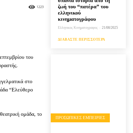
σπάνια ιστορία από τη
ζωή του “πατέρα” του
1223
ελληνικού
κινηματογράφου
Ελληνικος Κινηματογραφος
-
21/08/2025
ΔΙΑΒΆΣΤΕ ΠΕΡΙΣΣΌΤΕΡΑ
επτεμβρίου του
φραστής.
γγελματικά στο
μάδα “Ελεύθερο
θεατρική ομάδα, το
ΠΡΟΣΩΠΙΚΈΣ ΕΜΠΕΙΡΊΕΣ