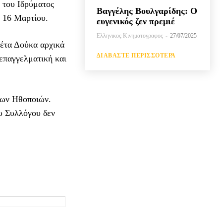
 του Ιδρύματος
Βαγγέλης Βουλγαρίδης: Ο
ς 16 Μαρτίου.
ευγενικός ζεν πρεμιέ
Ελληνικος Κινηματογραφος
-
27/07/2025
Ζέτα Δούκα αρχικά
ΔΙΑΒΆΣΤΕ ΠΕΡΙΣΣΌΤΕΡΑ
επαγγελματική και
νων Ηθοποιών.
υ Συλλόγου δεν