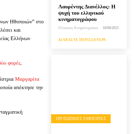
Λαυρέντης Διανέλλος: Η
ψυχή του ελληνικού
κινηματογράφου
ήνων Ηθοποιών” στο
Ελληνικος Κινηματογραφος
-
18/08/2025
ελέσει και
ρείας Ελλήνων
ΔΙΑΒΆΣΤΕ ΠΕΡΙΣΣΌΤΕΡΑ
δύο φορές
.
δίστρια
Μαργαρίτα
 οποία απέκτησε την
νταγματική
ΠΡΟΣΩΠΙΚΈΣ ΕΜΠΕΙΡΊΕΣ