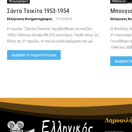
Φιλμογραφία
Hθοποιοί
Σάντα Τσικίτα 1953-1954
Μπουγιο
Ελληνικος Κινηματογραφος
-
17/12/2018
Ελληνικος Κ
Η ταινία, "Σάντα Τσικίτα" προβλήθηκε τη σαιζόν
Ο Βασίλης Μ
1953-1954 και έκοψε 89.572 εισιτήρια. Ήρθε στην 2η
31 Ιανουαρί
θέση σε 21 ταινίες. Η ταινία κυκλοφόρησε και με...
Γεννήθηκε σ
1944 και πέθα
Διαβάστε περισσότερα
Διαβάστ
Δημοφιλή