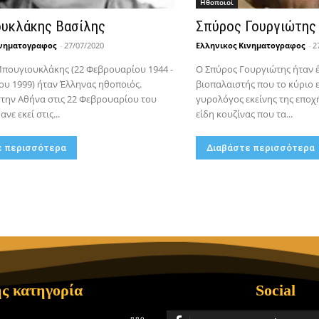
Hθοποιοί
υκλάκης Βασίλης
Σπύρος Γουργιώτης
ινηματογραφος
-
27/07/2020
Ελληνικος Κινηματογραφος
-
2
πουγιουκλάκης (22 Φεβρουαρίου 1944 -
Ο Σπύρος Γουργιώτης ήταν 
ου 1999) ήταν Έλληνας ηθοποιός.
βιοπαλαιστής που το κύριο 
την Αθήνα στις 22 Φεβρουαρίου του
γυρολόγος εκείνης της εποχ
νε εκεί στις...
είδη κουζίνας που τα...
ε περισσότερα
Διαβάστε περισσότερα
ς κατηγορία
Social