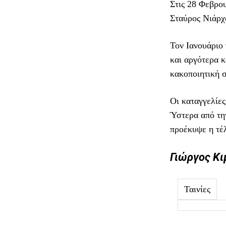
Στις 28 Φεβρο
Σταύρος Νιάρχο
Τον Ιανουάριο 
και αργότερα κ
κακοποιητική 
Οι καταγγελίε
Ύστερα από τη
προέκυψε η τέ
Γιώργος Κι
Ταινίες