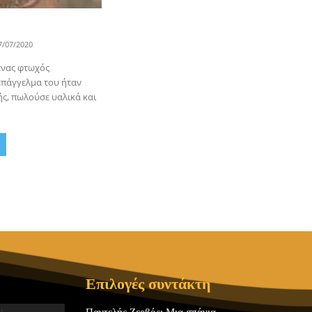
7/07/2020
ένας φτωχός
επάγγελμα του ήταν
ής, πωλούσε υαλικά και
Επιλογές συντάκτη