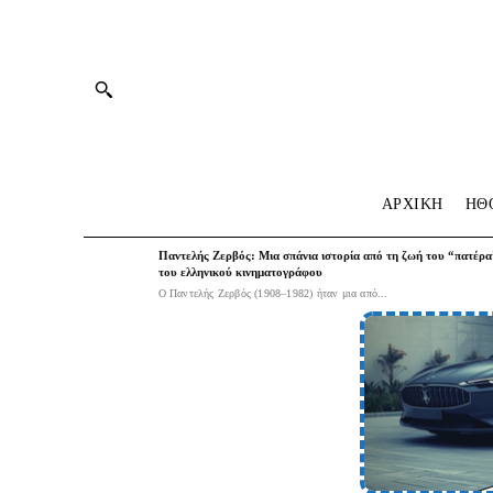
ΑΡΧΙΚΗ
HΘ
Παντελής Ζερβός: Μια σπάνια ιστορία από τη ζωή του “πατέρα
του ελληνικού κινηματογράφου
Ο Παντελής Ζερβός (1908–1982) ήταν μια από...