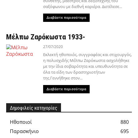
συνθέτης, μαέστρος και δεξιοτέχνης του
σαξόφωνου με διεθνή καριέρα. Διετέλεσε...
Διαβάστε περισσότερα
Μέλπω Ζαρόκωστα 1933-
27/07/2020
Εκλεκτή ηθοποιός, συγγραφέας και στιχουργός,
η πολυσχιδής Μέλπω Ζαρόκωστα ασχολήθηκε
με την ίδια σοβαρότητα και υπευθυνότητα σε
όλα τα είδη των δραστηριοτήτων
της.Γεννήθηκε στον...
Διαβάστε περισσότερα
Δημοφιλείς κατηγορίες
Hθοποιοί
880
Παρασκήνιο
695