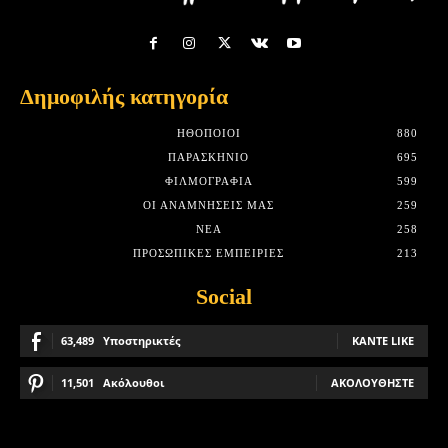
Δημοφιλής κατηγορία
HΘΟΠΟΙΟΊ
880
ΠΑΡΑΣΚΉΝΙΟ
695
ΦΙΛΜΟΓΡΑΦΊΑ
599
ΟΙ ΑΝΑΜΝΉΣΕΙΣ ΜΑΣ
259
ΝΈΑ
258
ΠΡΟΣΩΠΙΚΈΣ ΕΜΠΕΙΡΊΕΣ
213
Social
63,489
Υποστηρικτές
ΚΆΝΤΕ LIKE
11,501
Ακόλουθοι
ΑΚΟΛΟΥΘΉΣΤΕ