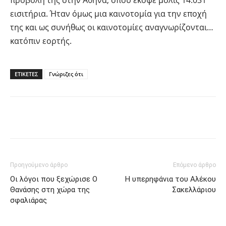
προβολή της στην Αθήνα, όπου έκοψε μόλις 14.031
εισιτήρια. Ήταν όμως μια καινοτομία για την εποχή
της και ως συνήθως οι καινοτομίες αναγνωρίζονται…
κατόπιν εορτής.
ΕΤΙΚΕΤΕΣ
Γνώριζες ότι
Facebook
Twitter
Pinterest
Προηγούμενο άρθρο
Επόμενο άρθρο
Οι λόγοι που ξεχώρισε Ο
Η υπερηφάνια του Αλέκου
Θανάσης στη χώρα της
Σακελλάριου
σφαλιάρας