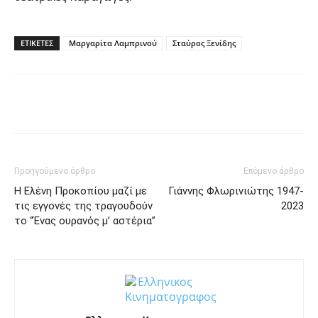
ΕΤΙΚΕΤΕΣ
Μαργαρίτα Λαμπρινού
Σταύρος Ξενίδης
Facebook
Twitter
Pinterest
Tu
Προηγούμενο άρθρο
Επόμενο άρθρο
Η Ελένη Προκοπίου μαζί με
Γιάννης Φλωρινιώτης 1947-
τις εγγονές της τραγουδούν
2023
το “Ένας ουρανός μ’ αστέρια”