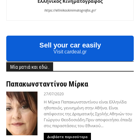
Ελληνικος Κινηματογραφος
https://ellinikoskinimatografos.gr/
Sell your car easily
Visit cardeal.gr
Μία ματιά και εδώ..
Παπακωνσταντίνου Μίρκα
27/07/2020
Η Μίρκα Παπακωνσταντίνου είναι Ελληνίδα
ηθοποιός, γεννημένη στην Αθήνα. Είναι
απόφοιτος της Δραματικής Σχολής Αθηνών του
Γιώργου Θεοδοσιάδη.Πριν αποφοιτήσει έπαιξε
στις παραστάσεις του Εθνικού...
Διαβάστε περισσότερα