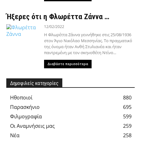
Ήξερες ότι η Φλωρέττα Ζάννα …
12/02/2022
Η Φλωρέττα Ζάννα γεννήθηκε στις 25/08/1936
στον Άγιο Νικόλαο Μεσσηνίας. Το πραγματικό
της όνομα ήταν Ανθή Στυλιανέα και ήταν
παντρεμένη με τον σκηνοθέτη Ντίνο...
Διαβάστε περισσότερα
Δημοφιλείς κατηγορίες
Hθοποιοί
880
Παρασκήνιο
695
Φιλμογραφία
599
Οι Αναμνήσεις μας
259
Νέα
258