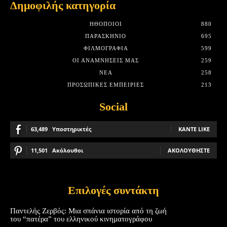
Δημοφιλής κατηγορία
HΘΟΠΟΙΟΊ
880
ΠΑΡΑΣΚΉΝΙΟ
695
ΦΙΛΜΟΓΡΑΦΊΑ
599
ΟΙ ΑΝΑΜΝΉΣΕΙΣ ΜΑΣ
259
ΝΈΑ
258
ΠΡΟΣΩΠΙΚΈΣ ΕΜΠΕΙΡΊΕΣ
213
Social
63,489
Υποστηρικτές
ΚΆΝΤΕ LIKE
11,501
Ακόλουθοι
ΑΚΟΛΟΥΘΉΣΤΕ
Επιλογές συντάκτη
Παντελής Ζερβός: Μια σπάνια ιστορία από τη ζωή
του “πατέρα” του ελληνικού κινηματογράφου