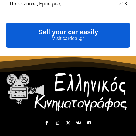
Προσωπικές Εμπειρίες
213
Sell your car easily
Visit cardeal.gr