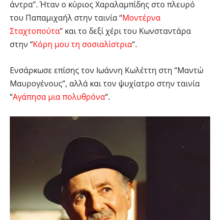
άντρα”. Ήταν ο κύριος Χαραλαμπίδης στο πλευρό
του Παπαμιχαήλ στην ταινία “
Μοντέρνα
Σταχτοπούτα
” και το δεξί χέρι του Κωνσταντάρα
στην “
Κόρη μου τη σοσιαλίστρια
“.
Ενσάρκωσε επίσης τον Ιωάννη Κωλέττη στη “Μαντώ
Μαυρογένους”, αλλά και τον ψυχίατρο στην ταινία
“
Αγάπησα μια πολυθρόνα
“.