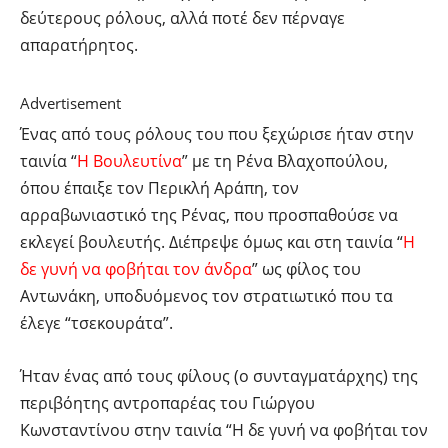
δεύτερους ρόλους, αλλά ποτέ δεν πέρναγε
απαρατήρητος.
Advertisement
Ένας από τους ρόλους του που ξεχώρισε ήταν στην
ταινία “
Η Βουλευτίνα
” με τη Ρένα Βλαχοπούλου,
όπου έπαιξε τον Περικλή Αράπη, τον
αρραβωνιαστικό της Ρένας, που προσπαθούσε να
εκλεγεί βουλευτής. Διέπρεψε όμως και στη ταινία “
Η
δε γυνή να φοβήται τον άνδρα
” ως φίλος του
Αντωνάκη, υποδυόμενος τον στρατιωτικό που τα
έλεγε “τσεκουράτα”.
Ήταν ένας από τους φίλους (ο συνταγματάρχης) της
περιβόητης αντροπαρέας του Γιώργου
Κωνσταντίνου στην ταινία “Η δε γυνή να φοβήται τον