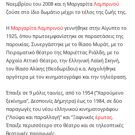
Νοεμβρίου του 2008 και η Μαργαρίτα
Λαμπρινού
ζούσε στο ίδιο δωμάτιο μέχρι το τέλος της ζωής της.
Η
Μαργαρίτα Λαμπρινού
γεννήθηκε στην Αίγυπτο το
1925, όπου πρωτοεμφανίστηκε σε παραστάσεις της
παροικίας. Συνεργάστηκε με το θίασο Μυράτ, με το
Πειραματικό θέατρο της Μαριέττας Ριάλδη, με το
Αρχαίο Αττικό Θέατρο, την Ελληνική Λαϊκή Σκηνή,
τον θίασο Αλίκης (Θεοδωρίδου) κ.α. Ασχολήθηκε
αργότερα με τον κινηματογράφο και την τηλεόραση.
Έπαιξε σε 9 μόλις ταινίες, από το 1954 (“Χαρούμενο
ξεκίνημα”, Δεσποινίς Δήμητρα) έως το 1984, σε δύο
παραγωγές του νέου ελληνικού κινηματογράφου
(“Λούφα και παραλλαγή” και “Ξαφνικός
έρωτας
.
Έπαιξε περισσότερο στο θέατρο και σε τηλεοπτικές
θεατρικές παραγωγές.