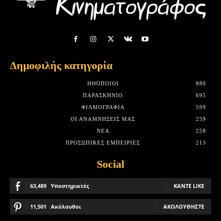
Δημοφιλής κατηγορία
HΘΟΠΟΙΟΊ
880
ΠΑΡΑΣΚΉΝΙΟ
695
ΦΙΛΜΟΓΡΑΦΊΑ
599
ΟΙ ΑΝΑΜΝΉΣΕΙΣ ΜΑΣ
259
ΝΈΑ
258
ΠΡΟΣΩΠΙΚΈΣ ΕΜΠΕΙΡΊΕΣ
213
Social
63,489
Υποστηρικτές
ΚΆΝΤΕ LIKE
11,501
Ακόλουθοι
ΑΚΟΛΟΥΘΉΣΤΕ