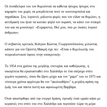
Οι συνάδελφοί του τον θυμούνταν να κάθεται ήσυχος ήσυχος στο
καμαρίνι του χωρίς να μπερδεύεται ποτέ σε κουτσομπολιά και
πηγαδάκια. Στις λιγοστές μάλιστα φορές που τον είδαν να θυμώνει, η
αντίδρασή του ήταν να κοιτάει ψηλά τον ουρανό, να κάνει τον σταυρό
του και να μονολογεί: «Ευχαριστώ, Θεέ μου, που με έκανες λογικό
άνθρωπο».
Ο σεβαστός κριτικός θεάτρου Κώστας Γεωργουσόπουλος μιλώντας
κάποτε για τον Ορέστη Μακρή είχε πει: «Είναι ο θεμελιωτής του
νεορεαλιστικού ύφους στην υποκριτική».
Το 1954 στα χρόνια της μεγάλης επιτυχίας και καθιέρωσης, η
οικογένεια θα εγκατασταθεί στο Χαλάνδρι σε ένα υπέροχο σπίτι
γεμάτο κερασιές, όπου θα ζήσει μέχρι και τον “χαμό” του το 1975 και
τέσσερα χρόνια αργότερα θα τον “ακολουθήσει” η μεγάλη αγάπη της
ζωής του και πάντα πιστή και αφοσιωμένη Βαρβάρα.
Όταν αποσύρθηκε από την ενεργό δράση, έφτιαξε έναν ωραίο κήπο με
κερασιές στο σπίτι του στο Χαλάνδρι και περνούσε τώρα τη μέρα