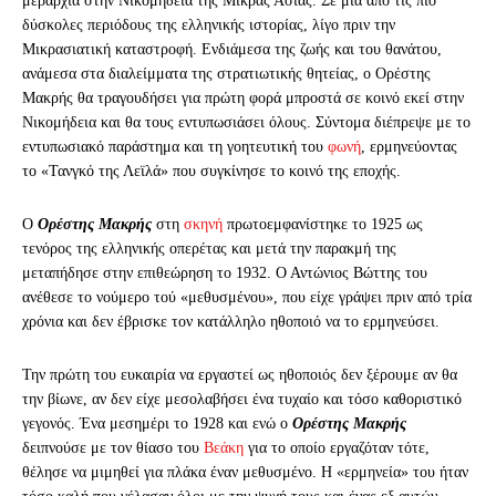
μεραρχία στην Νικομήδεια της Μικράς Ασίας. Σε μια από τις πιο
δύσκολες περιόδους της ελληνικής ιστορίας, λίγο πριν την
Μικρασιατική καταστροφή. Ενδιάμεσα της ζωής και του θανάτου,
ανάμεσα στα διαλείμματα της στρατιωτικής θητείας, ο Ορέστης
Μακρής θα τραγουδήσει για πρώτη φορά μπροστά σε κοινό εκεί στην
Νικομήδεια και θα τους εντυπωσιάσει όλους. Σύντομα διέπρεψε με το
εντυπωσιακό παράστημα και τη γοητευτική του
φωνή
, ερμηνεύοντας
το «Τανγκό της Λεϊλά» που συγκίνησε το κοινό της εποχής.
Ο
Ορέστης Μακρής
στη
σκηνή
πρωτοεμφανίστηκε το 1925 ως
τενόρος της ελληνικής οπερέτας και μετά την παρακμή της
μεταπήδησε στην επιθεώρηση το 1932. Ο Αντώνιος Βώττης του
ανέθεσε το νούμερο τού «μεθυσμένου», που είχε γράψει πριν από τρία
χρόνια και δεν έβρισκε τον κατάλληλο ηθοποιό να το ερμηνεύσει.
Την πρώτη του ευκαιρία να εργαστεί ως ηθοποιός δεν ξέρουμε αν θα
την βίωνε, αν δεν είχε μεσολαβήσει ένα τυχαίο και τόσο καθοριστικό
γεγονός. Ένα μεσημέρι το 1928 και ενώ ο
Ορέστης Μακρής
δειπνούσε με τον θίασο του
Βεάκη
για το οποίο εργαζόταν τότε,
θέλησε να μιμηθεί για πλάκα έναν μεθυσμένο. Η «ερμηνεία» του ήταν