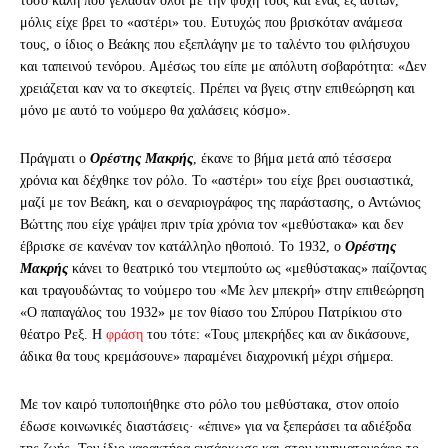
τόσο καλή που γέλασαν όλοι με την ψυχή τους και ένας εξ αυτών,
μόλις είχε βρει το «αστέρι» του. Ευτυχώς που βρισκόταν ανάμεσα
τους, ο ίδιος ο Βεάκης που εξεπλάγην με το ταλέντο του φιλήσυχου
και ταπεινού τενόρου. Αμέσως του είπε με απόλυτη σοβαρότητα: «Δεν
χρειάζεται καν να το σκεφτείς. Πρέπει να βγεις στην επιθεώρηση και
μόνο με αυτό το νούμερο θα χαλάσεις κόσμο».
Πράγματι ο
Ορέστης Μακρής
, έκανε το βήμα μετά από τέσσερα
χρόνια και δέχθηκε τον ρόλο. Το «αστέρι» του είχε βρει ουσιαστικά,
μαζί με τον Βεάκη, και ο σεναριογράφος της παράστασης, ο Αντώνιος
Βώττης που είχε γράψει πριν τρία χρόνια τον «μεθύστακα» και δεν
έβρισκε σε κανέναν τον κατάλληλο ηθοποιό. Το 1932, ο
Ορέστης
Μακρής
κάνει το θεατρικό του ντεμπούτο ως «μεθύστακας» παίζοντας
και τραγουδώντας το νούμερο του «Με λεν μπεκρή» στην επιθεώρηση
«Ο παπαγάλος του 1932» με τον θίασο του Σπύρου Πατρίκιου στο
θέατρο Ρεξ. Η
φράση
του τότε: «Τους μπεκρήδες και αν δικάσουνε,
άδικα θα τους κρεμάσουνε» παραμένει διαχρονική μέχρι σήμερα.
Με τον καιρό τυποποιήθηκε στο ρόλο του μεθύστακα, στον οποίο
έδωσε κοινωνικές διαστάσεις· «έπινε» για να ξεπεράσει τα αδιέξοδα