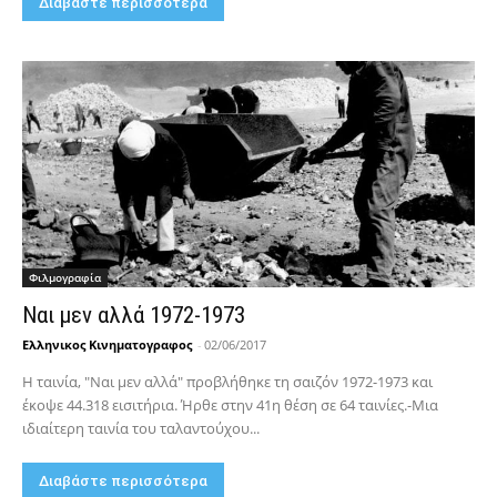
Διαβάστε περισσότερα
Φιλμογραφία
Ναι μεν αλλά 1972-1973
Ελληνικος Κινηματογραφος
-
02/06/2017
Η ταινία, "Ναι μεν αλλά" προβλήθηκε τη σαιζόν 1972-1973 και
έκοψε 44.318 εισιτήρια. Ήρθε στην 41η θέση σε 64 ταινίες.-Μια
ιδιαίτερη ταινία του ταλαντούχου...
Διαβάστε περισσότερα