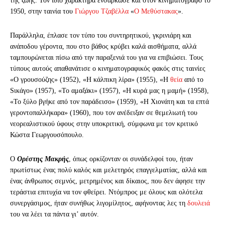
της ζωής. Τον ίδιο χαρακτήρα ενσάρκωσε και στον κινηματογράφο το
1950, στην ταινία του
Γιώργου Τζαβέλλα
«
Ο Μεθύστακας
».
Παράλληλα, έπλασε τον τύπο του συντηρητικού, γκρινιάρη και
ανάποδου γέροντα, που στο βάθος κρύβει καλά αισθήματα, αλλά
ταμπουρώνεται πίσω από την παραξενιά του για να επιβιώσει. Τους
τύπους αυτούς απαθανάτισε ο κινηματογραφικός φακός στις ταινίες
«Ο γρουσούζης» (1952), «Η κάλπικη λίρα» (1955), «Η
θεία
από το
Sικάγο» (1957), «Το αμαξάκι» (1957), «Η κυρά μας η μαμή» (1958),
«Το ξύλο βγήκε από τον παράδεισο» (1959), «Η Χιονάτη και τα επτά
γεροντοπαλλήκαρα» (1960), που τον ανέδειξαν σε θεμελιωτή του
νεορεαλιστικού ύφους στην υποκριτική, σύμφωνα με τον κριτικό
Κώστα Γεωργουσόπουλο.
Ο
Ορέστης Μακρής
, όπως ορκίζονταν οι συνάδελφοί του, ήταν
πρωτίστως ένας πολύ καλός και μελετηρός επαγγελματίας, αλλά και
ένας άνθρωπος σεμνός, μετρημένος και δίκαιος, που δεν άφησε την
τεράστια επιτυχία να τον φθείρει. Ντόμπρος με όλους και ολότελα
συνεργάσιμος, ήταν συνήθως λιγομίλητος, αφήνοντας λες τη
δουλειά
του να λέει τα πάντα γι’ αυτόν.