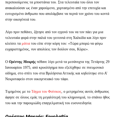
περιποιούμενος τα μποστάνια του. Στα τελευταία του όλοι τον
ανακαλούσαν ως έναν χαρούμενο, χορτασμένο από την επιτυχία και
ευτυχισμένο άνθρωπο που απολάμβανε να περνά τον χρόνο του κοντά
στην οικογένειά του.
Λίγο πριν πεθάνει, ζήτησε από τον εγγονό του να τον πάει για μια
τελευταία φορά στην παλιά του γειτονιά στη Χαλκίδα και λίγο πριν
κλείσει τα
μάτια
του είπε στην κόρη του: «Τώρα μπορώ να φύγω
ευχαριστημένος, νυν απολύεις τον δούλον σου, Κύριε».
Ο
Ορέστης Μακρής
πέθανε λίγο μετά τα μεσάνυχτα της Τετάρτης 29
Ιανουαρίου 1975, από κρυολόγημα που εξελίχθηκε σε πνευμονικό
οίδημα, στο σπίτι του στα Βριλήσσια Αττικής και κηδεύτηκε στο Α’
Νεκροταφείο στον οικογενειακό του τάφο.
Τιμημένος με το
Τάγμα του Φοίνικος
, ο μετρημένος αυτός άνθρωπος
άφησε σε όλους εμάς τη μεγαλύτερή του κληρονομιά, το σπάνιο ήθος
του και την παροιμιώδη επαγγελματική του ευσυνειδησία.
Ορέστης Μακρής: Εργολαβία