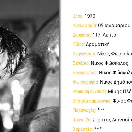
1970
Έτος:
05 Ιανουαρίου
Κυκλοφορία:
117' Λεπτά
Διάρκεια:
Δραματική
Είδος:
Νίκος Φώσκολο
Σκηνοθεσία:
Νίκος Φώσκολος
Σενάριο:
Νίκος Φώσκολ
Συγγραφέας:
Νίκος Δημόπο
Φωτογραφία:
Μίμης Πλέ
Μουσική συνθεση:
Φίνος Φ
Εταιρία παραγωγης:
***
Παραγωγός:
Στράτος Διονυσί
Τραγούδι:
***
Χορευτές: