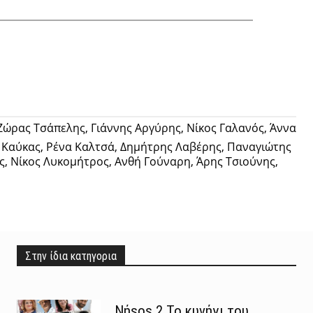
Twitter
Pinterest
Tumblr
ρας Τσάπελης, Γιάννης Αργύρης, Νίκος Γαλανός, Άννα
 Καύκας, Ρένα Καλτσά, Δημήτρης Λαβέρης, Παναγιώτης
, Νίκος Λυκομήτρος, Ανθή Γούναρη, Άρης Τσιούνης,
Στην ίδια κατηγορια
Νήsos 2 Το κυνήγι του