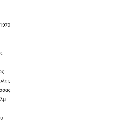
 1970
ς
ος
υλος
σσας
ιλμ
ου