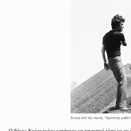
Σκηνή από την ταινία, “Ορατότης μηδέν”
-Ο Νίκος Κούρκουλος κατάφερε να ταυτιστεί τόσο με το