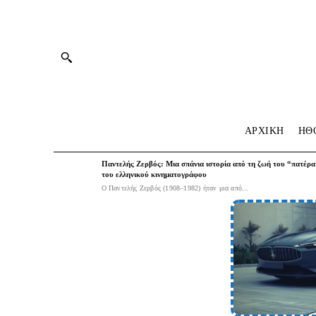
ΑΡΧΙΚΗ
HΘ
Παντελής Ζερβός: Μια σπάνια ιστορία από τη ζωή του “πατέρα
του ελληνικού κινηματογράφου
Ο Παντελής Ζερβός (1908–1982) ήταν μια από...