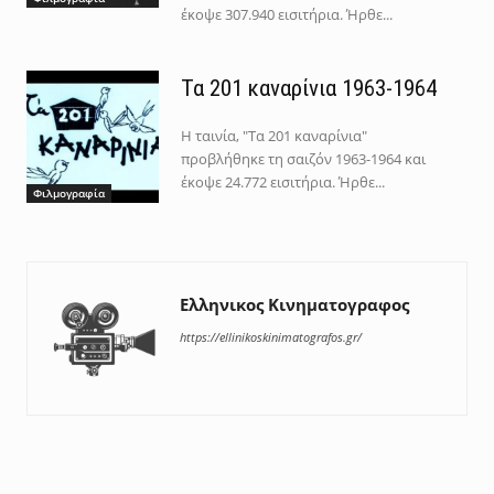
έκοψε 307.940 εισιτήρια. Ήρθε...
Τα 201 καναρίνια 1963-1964
Η ταινία, "Τα 201 καναρίνια"
προβλήθηκε τη σαιζόν 1963-1964 και
έκοψε 24.772 εισιτήρια. Ήρθε...
Φιλμογραφία
Ελληνικος Κινηματογραφος
https://ellinikoskinimatografos.gr/