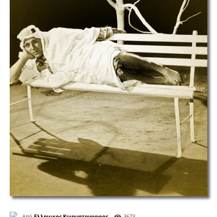
Από
Ελληνικος Κινηματογραφος
3673