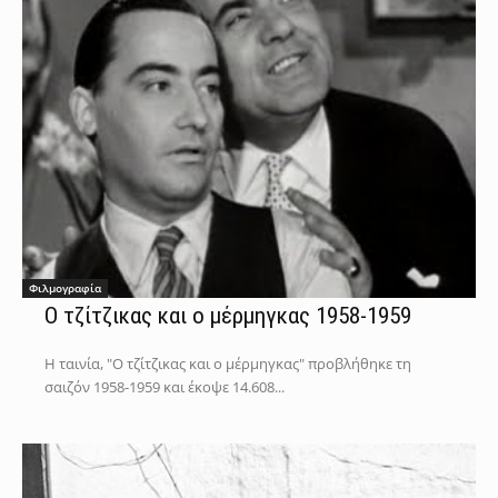
Φιλμογραφία
Ο τζίτζικας και ο μέρμηγκας 1958-1959
Η ταινία, "Ο τζίτζικας και ο μέρμηγκας" προβλήθηκε τη
σαιζόν 1958-1959 και έκοψε 14.608...