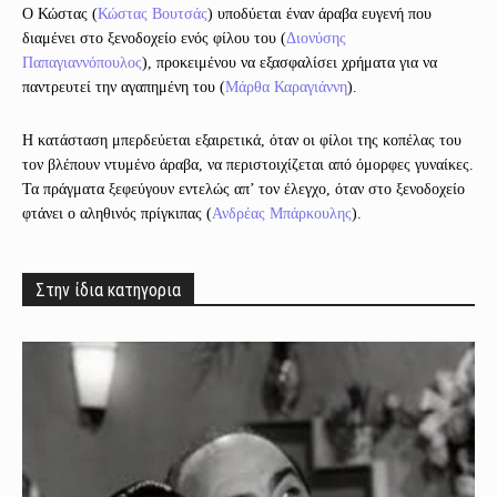
Ο Κώστας (
Κώστας Βουτσάς
) υποδύεται έναν άραβα ευγενή που
διαμένει στο ξενοδοχείο ενός φίλου του (
Διονύσης
Παπαγιαννόπουλος
), προκειμένου να εξασφαλίσει χρήματα για να
παντρευτεί την αγαπημένη του (
Μάρθα Καραγιάννη
).
Η κατάσταση μπερδεύεται εξαιρετικά, όταν οι φίλοι της κοπέλας του
τον βλέπουν ντυμένο άραβα, να περιστοιχίζεται από όμορφες γυναίκες.
Τα πράγματα ξεφεύγουν εντελώς απ’ τον έλεγχο, όταν στο ξενοδοχείο
φτάνει ο αληθινός πρίγκιπας (
Ανδρέας Μπάρκουλης
).
Στην ίδια κατηγορια