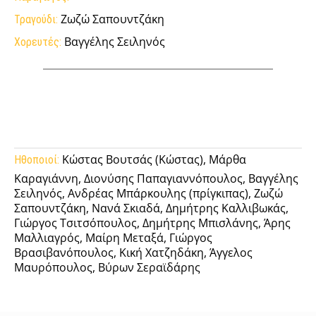
Ζωζώ Σαπουντζάκη
Τραγούδι:
Βαγγέλης Σειληνός
Χορευτές:
Facebook
Twitter
Pinterest
Tu
Κώστας Βουτσάς (Κώστας), Μάρθα
Ηθοποιοί:
Καραγιάννη, Διονύσης Παπαγιαννόπουλος, Βαγγέλης
Σειληνός, Ανδρέας Μπάρκουλης (πρίγκιπας), Ζωζώ
Σαπουντζάκη, Νανά Σκιαδά, Δημήτρης Καλλιβωκάς,
Γιώργος Τσιτσόπουλος, Δημήτρης Μπισλάνης, Άρης
Μαλλιαγρός, Μαίρη Μεταξά, Γιώργος
Βρασιβανόπουλος, Κική Χατζηδάκη, Άγγελος
Μαυρόπουλος, Βύρων Σεραϊδάρης