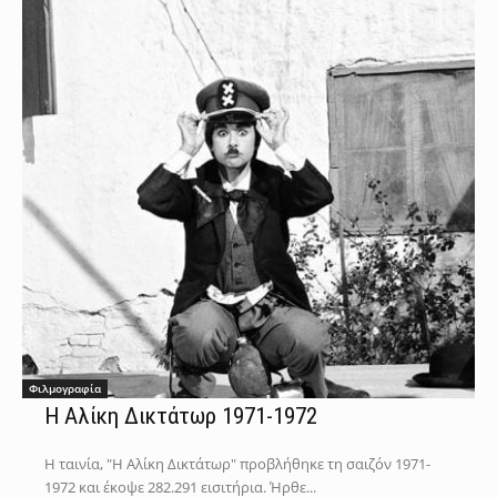
Φιλμογραφία
Η Αλίκη Δικτάτωρ 1971-1972
Η ταινία, "Η Αλίκη Δικτάτωρ" προβλήθηκε τη σαιζόν 1971-
1972 και έκοψε 282.291 εισιτήρια. Ήρθε...