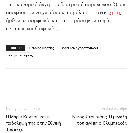
τα οικονομικά άγχη του θεατρικού παραγωγού. Όταν
αποφάσισαν να χωρίσουν, παρόλο που είχαν
χρέη
,
ήρθαν σε συμφωνία και τα μοιράστηκαν χωρίς
εντάσεις και διαφωνίες….
ΕΤΙΚΕΤΕΣ
Γιάννης Φέρτης
Ξένια Καλογεροπούλου
Ρετρό Ιστορίες
Facebook
Twitter
Pinterest
Tu
Προηγούμενο άρθρο
Επόμενο άρθρο
Η Μάρω Κοντού και η
Νίκος Σταυρίδης: Η μεγάλη
πρόσληψη της στην Εθνική
του αγάπη ο Ολυμπιακός
Τράπεζα