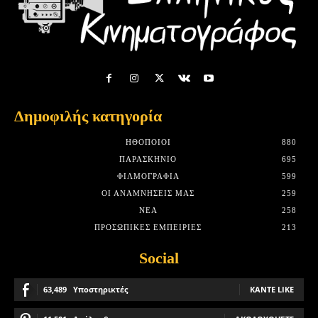
Δημοφιλής κατηγορία
HΘΟΠΟΙΟΊ
880
ΠΑΡΑΣΚΉΝΙΟ
695
ΦΙΛΜΟΓΡΑΦΊΑ
599
ΟΙ ΑΝΑΜΝΉΣΕΙΣ ΜΑΣ
259
ΝΈΑ
258
ΠΡΟΣΩΠΙΚΈΣ ΕΜΠΕΙΡΊΕΣ
213
Social
63,489
Υποστηρικτές
ΚΆΝΤΕ LIKE