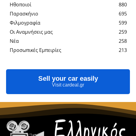
Hθοποιοί
880
Παρασκήνιο
695
Φιλμογραφία
599
Οι Αναμνήσεις μας
259
Νέα
258
Προσωπικές Εμπειρίες
213
Sell your car easily
Visit cardeal.gr