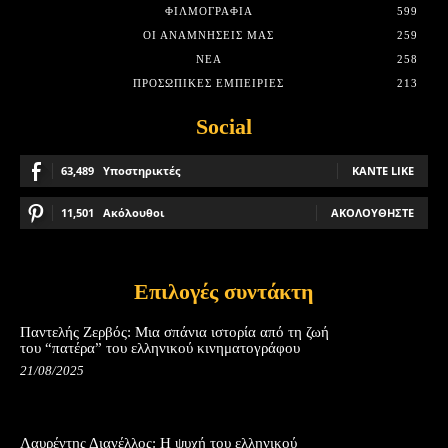
ΦΙΛΜΟΓΡΑΦΊΑ
599
ΟΙ ΑΝΑΜΝΉΣΕΙΣ ΜΑΣ
259
ΝΈΑ
258
ΠΡΟΣΩΠΙΚΈΣ ΕΜΠΕΙΡΊΕΣ
213
Social
63,489
Υποστηρικτές
ΚΆΝΤΕ LIKE
11,501
Ακόλουθοι
ΑΚΟΛΟΥΘΉΣΤΕ
Επιλογές συντάκτη
Παντελής Ζερβός: Μια σπάνια ιστορία από τη ζωή
του “πατέρα” του ελληνικού κινηματογράφου
21/08/2025
Λαυρέντης Διανέλλος: Η ψυχή του ελληνικού