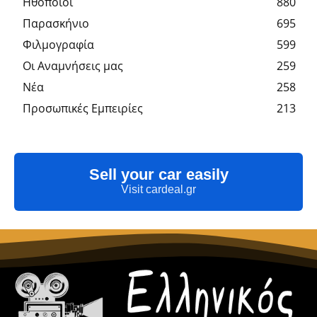
Hθοποιοί
880
Παρασκήνιο
695
Φιλμογραφία
599
Οι Αναμνήσεις μας
259
Νέα
258
Προσωπικές Εμπειρίες
213
Sell your car easily
Visit cardeal.gr