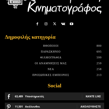
Δημοφιλής κατηγορία
HΘΟΠΟΙΟΊ
880
ΠΑΡΑΣΚΉΝΙΟ
695
ΦΙΛΜΟΓΡΑΦΊΑ
599
ΟΙ ΑΝΑΜΝΉΣΕΙΣ ΜΑΣ
259
ΝΈΑ
258
ΠΡΟΣΩΠΙΚΈΣ ΕΜΠΕΙΡΊΕΣ
213
Social
63,489
Υποστηρικτές
ΚΆΝΤΕ LIKE
11,501
Ακόλουθοι
ΑΚΟΛΟΥΘΉΣΤΕ