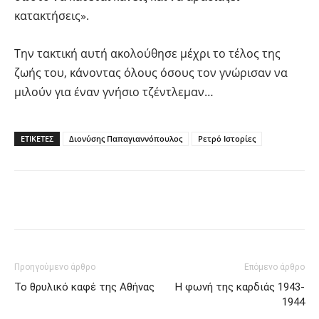
κατακτήσεις».
Την τακτική αυτή ακολούθησε μέχρι το τέλος της
ζωής του, κάνοντας όλους όσους τον γνώρισαν να
μιλούν για έναν γνήσιο τζέντλεμαν…
ΕΤΙΚΕΤΕΣ
Διονύσης Παπαγιαννόπουλος
Ρετρό Ιστορίες
Facebook
Twitter
Pinterest
Tu
Προηγούμενο άρθρο
Επόμενο άρθρο
Το θρυλικό καφέ της Αθήνας
Η φωνή της καρδιάς 1943-
1944