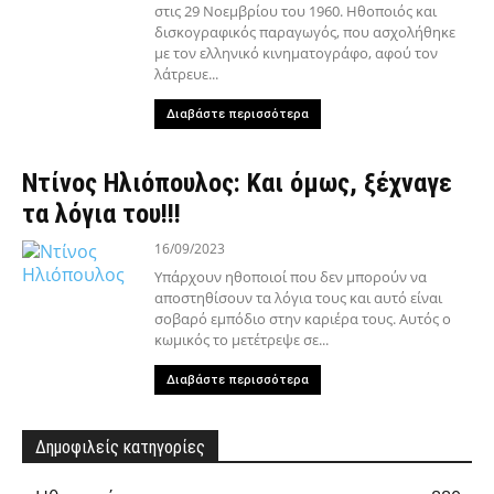
στις 29 Νοεμβρίου του 1960. Ηθοποιός και
δισκογραφικός παραγωγός, που ασχολήθηκε
με τον ελληνικό κινηματογράφο, αφού τον
λάτρευε...
Διαβάστε περισσότερα
Ντίνος Ηλιόπουλος: Και όμως, ξέχναγε
τα λόγια του!!!
16/09/2023
Υπάρχουν ηθοποιοί που δεν μπορούν να
αποστηθίσουν τα λόγια τους και αυτό είναι
σοβαρό εμπόδιο στην καριέρα τους. Αυτός ο
κωμικός το μετέτρεψε σε...
Διαβάστε περισσότερα
Δημοφιλείς κατηγορίες