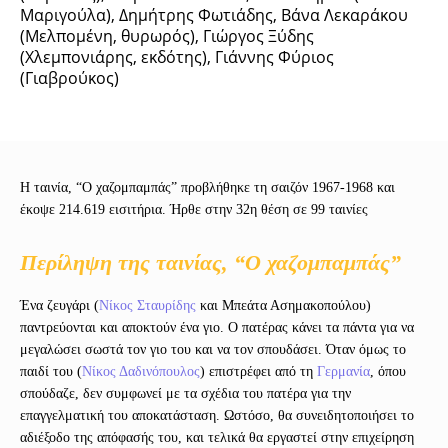
Μαριγούλα), Δημήτρης Φωτιάδης, Βάνα Λεκαράκου
(Μελπομένη, θυρωρός), Γιώργος Ξύδης
(Χλεμπονιάρης, εκδότης), Γιάννης Φύριος
(Γιαβρούκος)
Η ταινία, “Ο χαζομπαμπάς” προβλήθηκε τη σαιζόν 1967-1968 και
έκοψε 214.619 εισιτήρια. Ήρθε στην 32η θέση σε 99 ταινίες
Περίληψη της ταινίας, “Ο χαζομπαμπάς”
Ένα ζευγάρι (
Νίκος Σταυρίδης
και Μπεάτα Ασημακοπούλου)
παντρεύονται και αποκτούν ένα γιο. Ο πατέρας κάνει τα πάντα για να
μεγαλώσει σωστά τον γιο του και να τον σπουδάσει. Όταν όμως το
παιδί του (
Νίκος Δαδινόπουλος
) επιστρέφει από τη
Γερμανία
, όπου
σπούδαζε, δεν συμφωνεί με τα σχέδια του πατέρα για την
επαγγελματική του αποκατάσταση. Ωστόσο, θα συνειδητοποιήσει το
αδιέξοδο της απόφασής του, και τελικά θα εργαστεί στην επιχείρηση