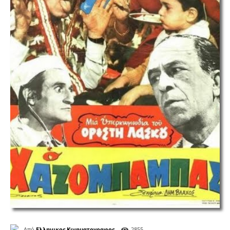
Από
Ελληνικος Κινηματογραφος
2855