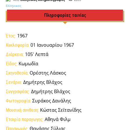
Πληροφορίες ταινίας
1967
Έτος:
01 Ιανουαρίου 1967
Κυκλοφορία:
105' Λεπτά
Διάρκεια:
Κωμωδία
Είδος:
Ορέστης Λάσκος
Σκηνοθεσία:
Δημήτρης Βλάχος
Σενάριο:
Δημήτρης Βλάχος
Συγγραφέας:
Συράκος Δανάλης
Φωτογραφία:
Κώστας Σεϊτανίδης
Μουσική συνθεση:
Αθηνά Φιλμ
Εταιρία παραγωγης:
Θανάσης Σύλιας
Παραγωγός: