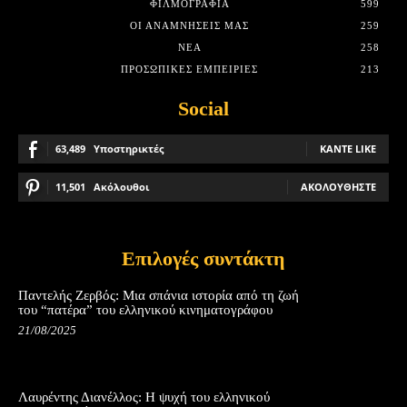
ΦΙΛΜΟΓΡΑΦΊΑ
599
ΟΙ ΑΝΑΜΝΉΣΕΙΣ ΜΑΣ
259
ΝΈΑ
258
ΠΡΟΣΩΠΙΚΈΣ ΕΜΠΕΙΡΊΕΣ
213
Social
63,489
Υποστηρικτές
ΚΆΝΤΕ LIKE
11,501
Ακόλουθοι
ΑΚΟΛΟΥΘΉΣΤΕ
Επιλογές συντάκτη
Παντελής Ζερβός: Μια σπάνια ιστορία από τη ζωή
του “πατέρα” του ελληνικού κινηματογράφου
21/08/2025
Λαυρέντης Διανέλλος: Η ψυχή του ελληνικού