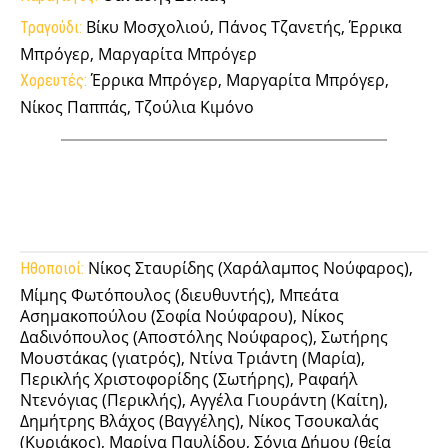
Βίκυ Μοσχολιού, Πάνος Τζανετής, Έρρικα
Τραγούδι:
Μπρόγερ, Μαργαρίτα Μπρόγερ
Έρρικα Μπρόγερ, Μαργαρίτα Μπρόγερ,
Χορευτές:
Νίκος Παππάς, Τζούλια Κιμόνο
Facebook
Twitter
Pinterest
Tumb
Νίκος Σταυρίδης (Χαράλαμπος Νούφαρος),
Ηθοποιοί:
Μίμης Φωτόπουλος (διευθυντής), Μπεάτα
Ασημακοπούλου (Σοφία Νούφαρου), Νίκος
Δαδινόπουλος (Αποστόλης Νούφαρος), Σωτήρης
Μουστάκας (γιατρός), Ντίνα Τριάντη (Μαρία),
Περικλής Χριστοφορίδης (Σωτήρης), Ραφαήλ
Ντενόγιας (Περικλής), Αγγέλα Γιουράντη (Καίτη),
Δημήτρης Βλάχος (Βαγγέλης), Νίκος Τσουκαλάς
(Κυριάκος), Μαρίνα Παυλίδου, Σόνια Δήμου (θεία