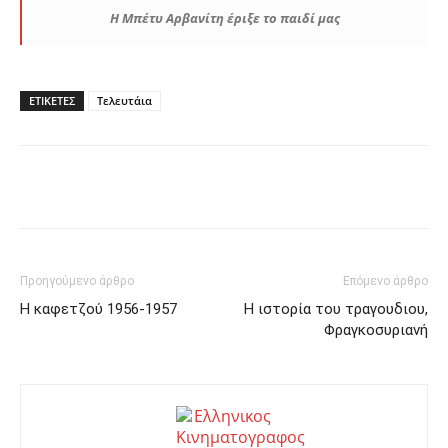
Η Μπέτυ Αρβανίτη έριξε το παιδί μας
ΕΤΙΚΕΤΕΣ
Τελευτάια
Facebook
Twitter
Pinterest
Προηγούμενο άρθρο
Επόμενο άρθρο
Η καφετζού 1956-1957
Η ιστορία του τραγουδιου,
Φραγκοσυριανή