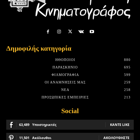
Δημοφιλής κατηγορία
HΘΟΠΟΙΟΊ
880
ΠΑΡΑΣΚΉΝΙΟ
695
ΦΙΛΜΟΓΡΑΦΊΑ
599
ΟΙ ΑΝΑΜΝΉΣΕΙΣ ΜΑΣ
259
ΝΈΑ
258
ΠΡΟΣΩΠΙΚΈΣ ΕΜΠΕΙΡΊΕΣ
213
Social
63,489
Υποστηρικτές
ΚΆΝΤΕ LIKE
11,501
Ακόλουθοι
ΑΚΟΛΟΥΘΉΣΤΕ