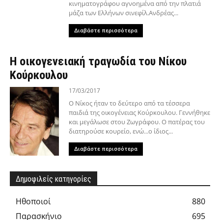
κινηματογράφου αγνοημένα από την πλατιά
μάζα των Ελλήνων σινεφίλ.Ανδρέας...
Διαβάστε περισσότερα
Η οικογενειακή τραγωδία του Νίκου
Κούρκουλου
17/03/2017
Ο Νίκος ήταν το δεύτερο από τα τέσσερα
παιδιά της οικογένειας Κούρκουλου. Γεννήθηκε
και μεγάλωσε στου Ζωγράφου. Ο πατέρας του
διατηρούσε κουρείο, ενώ...ο ίδιος...
Διαβάστε περισσότερα
Δημοφιλείς κατηγορίες
Hθοποιοί
880
Παρασκήνιο
695