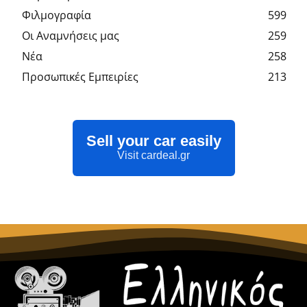
Φιλμογραφία
599
Οι Αναμνήσεις μας
259
Νέα
258
Προσωπικές Εμπειρίες
213
Sell your car easily
Visit cardeal.gr