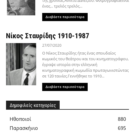
της χρονιάς.Αννίτα Δαλέζιου: ΦιλμογραφίαΕίναι
ένας... τρελός τρελός...
Διαβάστε περισσότερα
Νίκος Σταυρίδης 1910-1987
27/07/2020
Ο Νίκος Σταυρίδης ήτας ένας σπουδαίος
κωμικός του θεάτρου και του κινηματογράφου,
έγραψε ιστορία στην ελληνική
κινηματογραφική κωμωδία πρωταγωνιστώντας
σε 120 ταινίες.Γεννήθηκε το 1910...
Διαβάστε περισσότερα
Δημοφιλείς κατηγορίες
Hθοποιοί
880
Παρασκήνιο
695