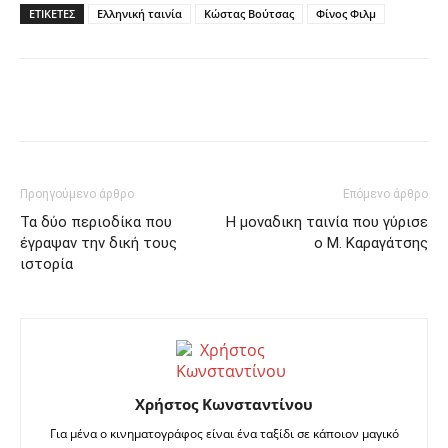
ΕΤΙΚΕΤΕΣ
Ελληνική ταινία
Κώστας Βούτσας
Φίνος Φιλμ
Facebook
Twitter
Pinterest
Προηγούμενο άρθρο
Επόμενο άρθρο
Τα δύο περιοδίκα που
Η μοναδικη ταινία που γύρισε
έγραψαν την δική τους
ο Μ. Καραγάτσης
ιστορία
Χρήστος Κωνσταντίνου
Για μένα ο κινηματογράφος είναι ένα ταξίδι σε κάποιον μαγικό