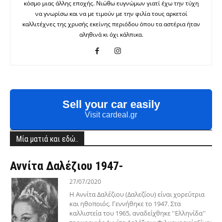
κόσμο μιας άλλης εποχής. Νιώθω ευγνώμων γιατί έχω την τύχη
να γνωρίσω και να με τιμούν με την φιλία τους αρκετοί
καλλιτέχνες της χρυσής εκείνης περιόδου όπου τα αστέρια ήταν
αληθινά κι όχι κάλπικα.
Sell your car easily
Visit cardeal.gr
Μία ματιά και εδώ..
Αννίτα Δαλέζιου 1947-
27/07/2020
Η Αννίτα Δαλέζιου (Δαλεζίου) είναι χορεύτρια
και ηθοποιός. Γεννήθηκε το 1947. Στα
καλλιστεία του 1965, αναδείχθηκε ''Ελληνίδα''