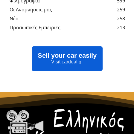
Φιλμογραφία
599
Οι Αναμνήσεις μας
259
Νέα
258
Προσωπικές Εμπειρίες
213
Sell your car easily
Visit cardeal.gr