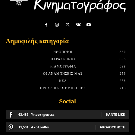
Δημοφιλής κατηγορία
HΘΟΠΟΙΟΊ
880
ΠΑΡΑΣΚΉΝΙΟ
695
ΦΙΛΜΟΓΡΑΦΊΑ
599
ΟΙ ΑΝΑΜΝΉΣΕΙΣ ΜΑΣ
259
ΝΈΑ
258
ΠΡΟΣΩΠΙΚΈΣ ΕΜΠΕΙΡΊΕΣ
213
Social
63,489
Υποστηρικτές
ΚΆΝΤΕ LIKE
11,501
Ακόλουθοι
ΑΚΟΛΟΥΘΉΣΤΕ