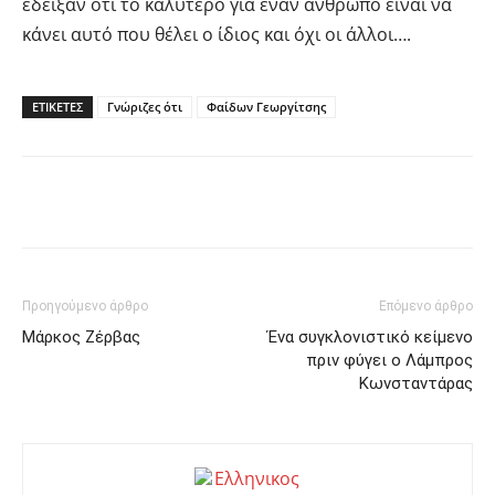
έδειξαν ότι το καλύτερο για έναν άνθρωπο είναι να
κάνει αυτό που θέλει ο ίδιος και όχι οι άλλοι….
ΕΤΙΚΕΤΕΣ
Γνώριζες ότι
Φαίδων Γεωργίτσης
Facebook
Twitter
Pinterest
Προηγούμενο άρθρο
Επόμενο άρθρο
Μάρκος Ζέρβας
Ένα συγκλονιστικό κείμενο
πριν φύγει ο Λάμπρος
Κωνσταντάρας