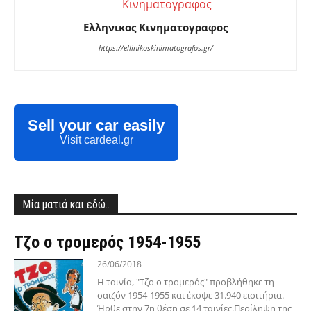
Ελληνικος Κινηματογραφος
https://ellinikoskinimatografos.gr/
Sell your car easily
Visit cardeal.gr
Μία ματιά και εδώ..
Τζο ο τρομερός 1954-1955
26/06/2018
Η ταινία, "Τζο ο τρομερός" προβλήθηκε τη
σαιζόν 1954-1955 και έκοψε 31.940 εισιτήρια.
Ήρθε στην 7η θέση σε 14 ταινίες.Περίληψη της