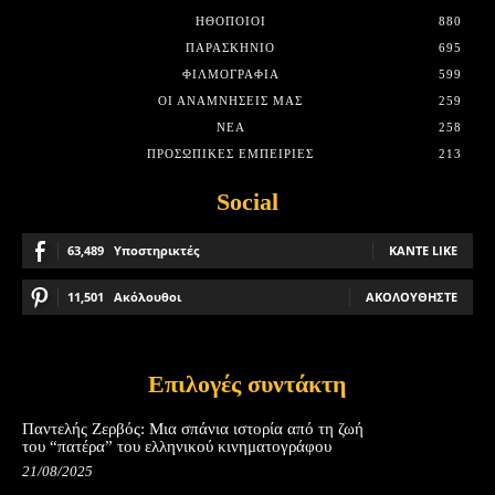
HΘΟΠΟΙΟΊ
880
ΠΑΡΑΣΚΉΝΙΟ
695
ΦΙΛΜΟΓΡΑΦΊΑ
599
ΟΙ ΑΝΑΜΝΉΣΕΙΣ ΜΑΣ
259
ΝΈΑ
258
ΠΡΟΣΩΠΙΚΈΣ ΕΜΠΕΙΡΊΕΣ
213
Social
63,489
Υποστηρικτές
ΚΆΝΤΕ LIKE
11,501
Ακόλουθοι
ΑΚΟΛΟΥΘΉΣΤΕ
Επιλογές συντάκτη
Παντελής Ζερβός: Μια σπάνια ιστορία από τη ζωή
του “πατέρα” του ελληνικού κινηματογράφου
21/08/2025