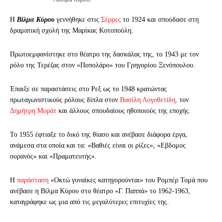
Η
Βίλμα Κύρου
γεννήθηκε στις
Σέρρες
το 1924 και σπούδασε στη
δραματική σχολή της Μαρίκας Κοτοπούλη.
Πρωτοεμφανίστηκε στο θέατρο της δασκάλας της, το 1943 με τον
ρόλο της Τερέζας στον «Ποπολάρο» του Γρηγορίου Ξενόπουλου.
Έπαιξε σε παραστάσεις στο Ρεξ ως το 1948 κρατώντας
πρωταγωνιστικούς ρόλους δίπλα στον
Βασίλη Λογοθετίδ
η,
τον
Δημήτρη Μυράτ
και άλλους σπουδαίους ηθοποιούς της εποχής.
Το 1955 έφτιαξε το δικό της θίασο και ανέβασε διάφορα έργα,
ανάμεσα στα οποία και τα: «Βαθιές είναι οι ρίζες», «Εβδομος
ουρανός» και «Πραματευτής».
Η
παράσταση
«Οκτώ γυναίκες κατηγορούνται» του Ρομπέρ Τομά που
ανέβασε η Βίλμα Κύρου στο θέατρο «Γ. Παππά» το 1962-1963,
καταγράφηκε ως μια από τις μεγαλύτερες επιτυχίες της.