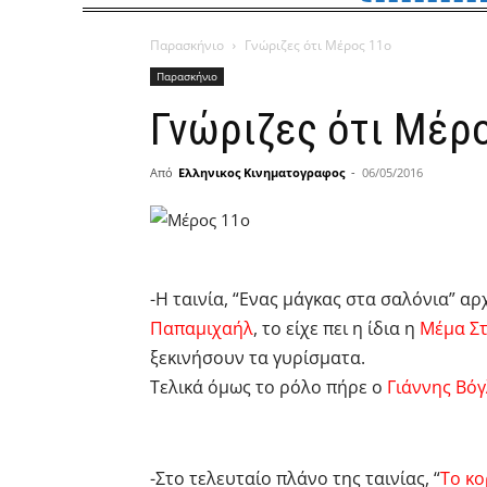
Παρασκήνιο
Γνώριζες ότι Μέρος 11ο
Παρασκήνιο
Γνώριζες ότι Μέρ
Από
Ελληνικος Κινηματογραφος
-
06/05/2016
-Η ταινία, “Ενας μάγκας στα σαλόνια” α
Παπαμιχαήλ
, το είχε πει η ίδια η
Μέμα Σ
ξεκινήσουν τα γυρίσματα.
Τελικά όμως το ρόλο πήρε ο
Γιάννης Βό
-Στο τελευταίο πλάνο της ταινίας, “
Το κο