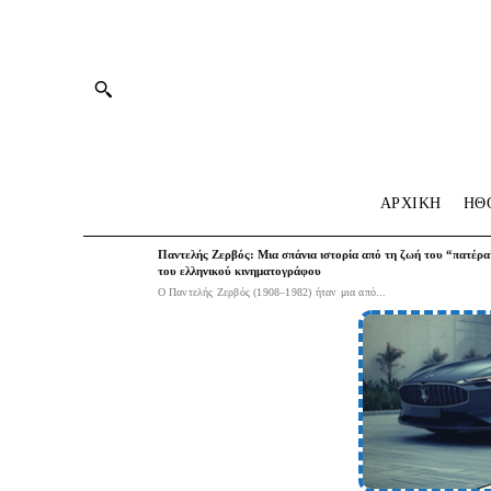
ΑΡΧΙΚΗ
HΘ
Παντελής Ζερβός: Μια σπάνια ιστορία από τη ζωή του “πατέρα
του ελληνικού κινηματογράφου
Ο Παντελής Ζερβός (1908–1982) ήταν μια από...