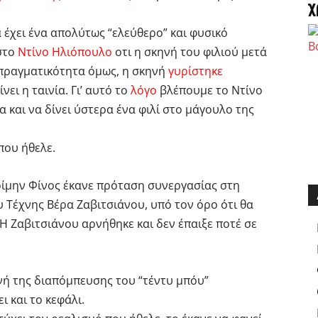
χ
α έχει ένα απολύτως “ελεύθερο” και φυσικό
στο
Ντίνο Ηλιόπουλο
οτι η σκηνή του φιλιού μετά
 πραγματικότητα όμως, η σκηνή
γυρίστηκε
νει η ταινία. Γι’ αυτό το
λόγο
βλέπουμε το Ντίνο
και να δίνει ύστερα ένα φιλί στο μάγουλο της
που ήθελε.
ποίμην Φίνος έκανε πρόταση συνεργασίας στη
Τέχνης Βέρα Ζαβιτσιάνου, υπό τον όρο ότι θα
Η Ζαβιτσιάνου αρνήθηκε και δεν έπαιξε ποτέ σε
νή της διαπόμπευσης του “τέντυ μπόυ”
 και το κεφάλι.