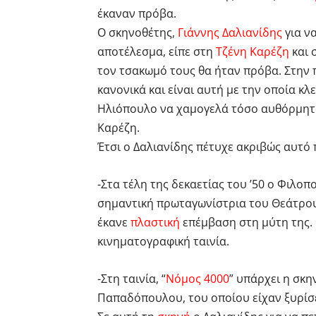
έκαναν πρόβα.
Ο σκηνοθέτης,
Γιάννης Δαλιανίδης
για ν
αποτέλεσμα, είπε στη
Τζένη Καρέζη
και 
τον τσακωμό τους θα ήταν πρόβα. Στην
κανονικά και είναι αυτή με την οποία κλεί
Ηλιόπουλο να χαμογελά τόσο αυθόρμητα 
Καρέζη.
Έτσι ο Δαλιανίδης πέτυχε ακριβώς αυτό 
-Στα τέλη της δεκαετίας του ’50 ο Φιλο
σημαντική πρωταγωνίστρια του Θεάτρου 
έκανε
πλαστική
επέμβαση στη μύτη της. 
κινηματογραφική ταινία.
-Στη ταινία, “
Νόμος 4000
” υπάρχει η σκη
Παπαδόπουλου, του οποίου είχαν ξυρίσει