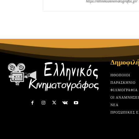
https://ellinikoskinimatografos.gr/
Δημοφιλή
HΘΟΠΟΙΟΊ
ΠΑΡΑΣΚΉΝΙΟ
ΦΙΛΜΟΓΡΑΦΊΑ
ΟΙ ΑΝΑΜΝΉΣΕΙ
ΝΈΑ
ΠΡΟΣΩΠΙΚΈΣ Ε