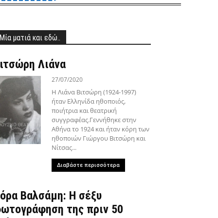
Μία ματιά και εδώ..
ιτσώρη Λιάνα
27/07/2020
Η Λιάνα Βιτσώρη (1924-1997)
ήταν Ελληνίδα ηθοποιός,
ποιήτρια και θεατρική
συγγραφέας.Γεννήθηκε στην
Αθήνα το 1924 και ήταν κόρη των
ηθοποιών Γιώργου Βιτσώρη και
Νίτσας...
Διαβάστε περισσότερα
όρα Βαλσάμη: Η σέξυ
ωτογράφηση της πριν 50