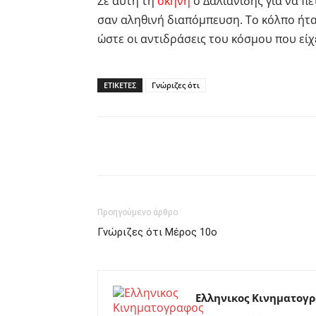
Σε αυτή τη
σκηνή
ο Δαλιανίδης για να πε
σαν αληθινή διαπόμπευση. Το κόλπο ήταν
ώστε οι αντιδράσεις του κόσμου που είχε
ΕΤΙΚΕΤΕΣ
Γνώριζες ότι
Facebook
Twitter
P
Προηγούμενο άρθρο
Γνώριζες ότι Μέρος 10ο
Ελληνικος Κινηματογ