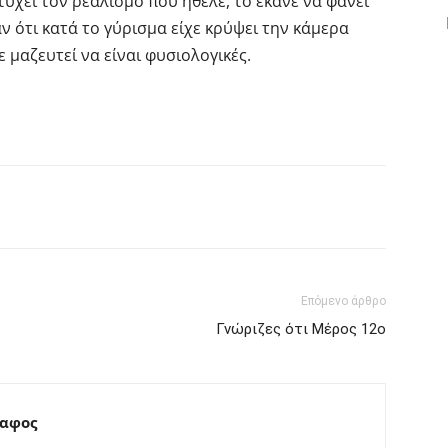
τύχει τον ρεαλισμό που ήθελε, το έκανε να φανεί
 ότι κατά το γύρισμα είχε κρύψει την κάμερα
 μαζευτεί να είναι φυσιολογικές.
interest
Tumblr
Επόμενο άρθρο
Γνώριζες ότι Μέρος 12ο
ραφος