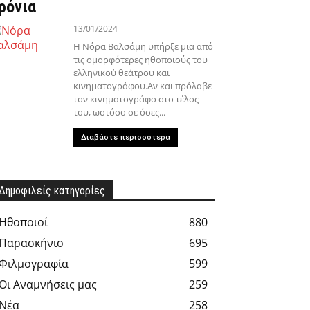
ρόνια
13/01/2024
Η Νόρα Βαλσάμη υπήρξε μια από
τις ομορφότερες ηθοποιούς του
ελληνικού θεάτρου και
κινηματογράφου.Αν και πρόλαβε
τον κινηματογράφο στο τέλος
του, ωστόσο σε όσες...
Διαβάστε περισσότερα
Δημοφιλείς κατηγορίες
Hθοποιοί
880
Παρασκήνιο
695
Φιλμογραφία
599
Οι Αναμνήσεις μας
259
Νέα
258