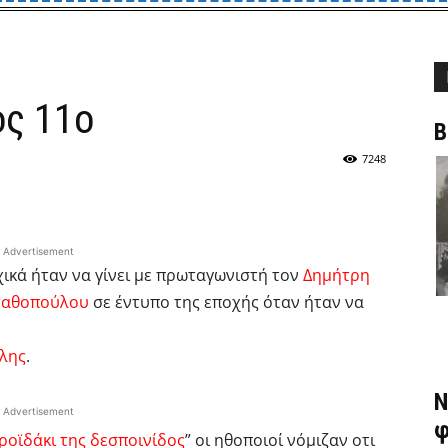
ος 11ο
Β
7248
Advertisement
ρχικά ήταν να γίνει με πρωταγωνιστή τον
Δημήτρη
ταθοπούλου
σε έντυπο της εποχής όταν ήταν να
γλης
.
Ν
Advertisement
φ
ροϊδάκι της δεσποινίδος
” οι ηθοποιοί νόμιζαν οτι