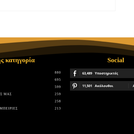
ς κατηγορία
Social
880
63,489
Υποστηρικτές
695
11,501
Ακόλουθοι
599
Σ ΜΑΣ
259
258
ΜΠΕΙΡΊΕΣ
213