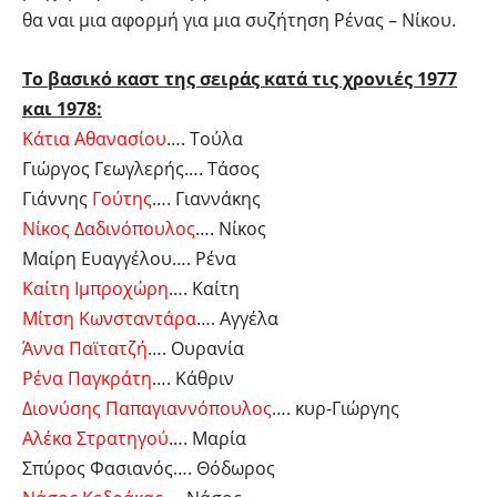
θα ναι μια αφορμή για μια συζήτηση Ρένας – Νίκου.
Το βασικό καστ της σειράς κατά τις χρονιές 1977
και 1978:
Κάτια Αθανασίου
…. Τούλα
Γιώργος Γεωγλερής…. Τάσος
Γιάννης
Γούτης
…. Γιαννάκης
Νίκος Δαδινόπουλος
…. Νίκος
Μαίρη Ευαγγέλου…. Ρένα
Καίτη Ιμπροχώρη
…. Καίτη
Μίτση Κωνσταντάρα
…. Αγγέλα
Άννα Παϊτατζή
…. Ουρανία
Ρένα Παγκράτη
…. Κάθριν
Διονύσης Παπαγιαννόπουλος
…. κυρ-Γιώργης
Αλέκα Στρατηγού
…. Μαρία
Σπύρος Φασιανός…. Θόδωρος