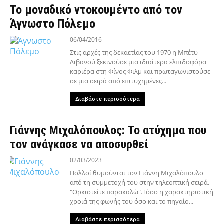
Το μοναδικό ντοκουμέντο από τον
Άγνωστο Πόλεμο
06/04/2016
Στις αρχές της δεκαετίας του 1970 η Μπέτυ
Λιβανού ξεκινούσε μια ιδιαίτερα ελπιδοφόρα
καριέρα στη Φίνος Φιλμ και πρωταγωνιστούσε
σε μια σειρά από επιτυχημένες...
Διαβάστε περισσότερα
Γιάννης Μιχαλόπουλος: Το ατύχημα που
τον ανάγκασε να αποσυρθεί
02/03/2023
Πολλοί θυμούνται τον Γιάννη Μιχαλόπουλο
από τη συμμετοχή του στην τηλεοπτική σειρά,
"Ορκιστείτε παρακαλώ".Τόσο η χαρακτηριστική
χροιά της φωνής του όσο και το πηγαίο...
Διαβάστε περισσότερα