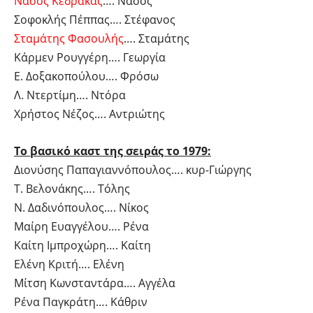
Νάσος Κεδράκας
…. Νάσος
Σοφοκλής Πέππας…. Στέφανος
Σταμάτης Φασουλής
…. Σταμάτης
Κάρμεν Ρουγγέρη…. Γεωργία
Ε. Δοξακοπούλου…. Φρόσω
Λ. Ντερτίμη…. Ντόρα
Χρήστος Νέζος…. Αντριώτης
Το βασικό καστ της σειράς το 1979:
Διονύσης Παπαγιαννόπουλος…. κυρ-Γιώργης
Τ. Βελονάκης…. Τόλης
Ν. Δαδινόπουλος…. Νίκος
Μαίρη Ευαγγέλου…. Ρένα
Καίτη Ιμπροχώρη…. Καίτη
Ελένη Κριτή…. Ελένη
Μίτση Κωνσταντάρα…. Αγγέλα
Ρένα Παγκράτη…. Κάθριν