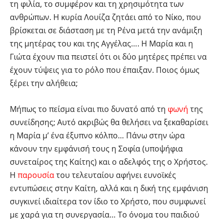
τη φιλία, το συμφέρον και τη χρησιμότητα των
ανθρώπων. Η κυρία Λουίζα ζητάει από το Νίκο, που
βρίσκεται σε διάσταση με τη Ρένα μετά την ανάμιξη
της μητέρας του και της Αγγέλας…. Η Μαρία και η
Γιώτα έχουν πια πειστεί ότι οι δύο μητέρες πρέπει να
έχουν τύψεις για το ρόλο που έπαιξαν. Ποιος όμως
ξέρει την αλήθεια;
Μήπως το πείσμα είναι πιο δυνατό από τη
φωνή
της
συνείδησης; Αυτό ακριβώς θα θελήσει να ξεκαθαρίσει
η Μαρία μ’ ένα έξυπνο κόλπο… Πάνω στην ώρα
κάνουν την εμφάνισή τους η Σοφία (υποψήφια
συνεταίρος της Καίτης) και ο αδελφός της ο Χρήστος.
Η
παρουσία
του τελευταίου αφήνει ευνοϊκές
εντυπώσεις στην Καίτη, αλλά και η δική της εμφάνιση
συγκινεί ιδιαίτερα τον ίδιο το Χρήστο, που συμφωνεί
με χαρά για τη συνεργασία… Το όνομα του παιδιού