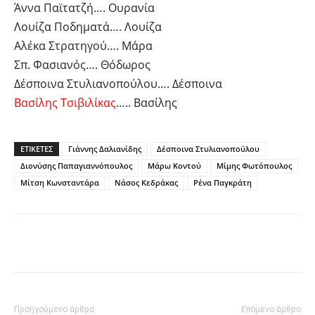
Άννα Παϊτατζή…. Ουρανία
Λουίζα Ποδηματά…. Λουίζα
Αλέκα Στρατηγού…. Μάρα
Σπ. Φασιανός…. Θόδωρος
Δέσποινα Στυλιανοπούλου…. Δέσποινα
Βασίλης Τσιβιλίκας
….. Βασίλης
ΕΤΙΚΕΤΕΣ
Γιάννης Δαλιανίδης
Δέσποινα Στυλιανοπούλου
Διονύσης Παπαγιαννόπουλος
Μάρω Κοντού
Μίμης Φωτόπουλος
Μίτση Κωνσταντάρα
Νάσος Κεδράκας
Ρένα Παγκράτη
Facebook
Twitter
Pinterest
Tu
Προηγούμενο άρθρο
Επόμενο άρθρο