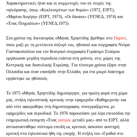
Χαρακτηριστικές ήταν και οι συμμετοχές του σε σειρές της
τηλεόρασης, όπως «Κεκλεισμένων των θυρών» (1972, ΕΙΡΤ),
«Μαρίνα Αυγέρη» (ΕΙΡΤ, 1973), «Οι δίκαιοι» (ΥΕΝΕΔ, 1974) και
«Ένας Πυγμαλίων» (ΥΕΝΕΔ,1975).
Στα χρόνια της δικτατορίας ο
Μηνάς Χρηστίδης βρέθηκε στο
Παρίσι
,
όπου μαζί με τη μετέπειτα σύζυγό του, ηθοποιό και συγγραφέα Ντόρα
Γιαννακοπούλου και τον θεατρικό συγγραφέα Γεράσιμο Σταύρου
οργάνωσαν μεγάλη περιοδεία ενάντια στη χούντα, στις χώρες της
Κεντρικής και Ανατολικής Ευρώπης. Για τέσσερα χρόνια έζησε στην
Ολλανδία και όταν επανήλθε στην Ελλάδα, για ένα μικρό διάστημα
εργάστηκε ως ηθοποιός.
Το 1975 ο
Μηνάς Χρηστίδης δημιούργησε, για πρώτη φορά στη χώρα
μας, στήλη τηλεοπτικής κριτικής στην εφημερίδα «Καθημερινή» και
από τότε αφιερώθηκε στη δημοσιογραφία, συνεργαζόμενος με
εφημερίδες και περιοδικά. Το 1976 παρουσίασε για λίγα επεισόδια την
ενημερωτική εκπομπή «Ένας
γιατρός
μεταξύ μας» από το ΕΙΡΤ, αλλά
αντικαταστάθηκε σύντομα επειδή ως κριτικός ασκούσε αυστηρή
κριτική στα τηλεοπτικά ήθη της εποχής. Η στήλη του «Γροθιά στο