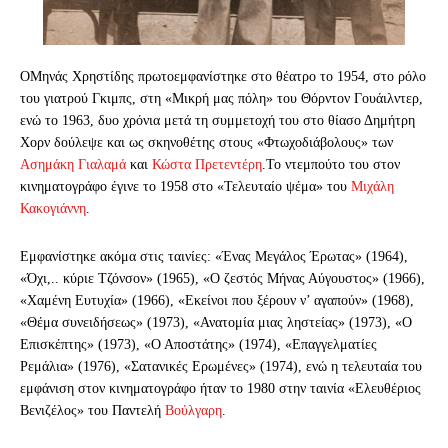
Ο
Μηνάς Χρηστίδης πρωτοεμφανίστηκε στο θέατρο το 1954, στο ρόλο
του γιατρού Γκιμπς, στη «Μικρή μας πόλη» του Θόρντον Γουάιλντερ,
ενώ το 1963, δυο χρόνια μετά τη συμμετοχή του στο θίασο Δημήτρη
Χορν δούλεψε και ως σκηνοθέτης στους «Φτωχοδιάβολους» των
Ασημάκη Γιαλαμά
και
Κώστα Πρετεντέρη
.Το ντεμπούτο του στον
κινηματογράφο έγινε το 1958 στο «Τελευταίο ψέμα» του
Μιχάλη
Κακογιάννη
.
Εμφανίστηκε ακόμα στις ταινίες: «Ένας Μεγάλος Έρωτας» (1964),
«Όχι,.. κύριε Τζόνσον» (1965), «Ο ζεστός Μήνας Αύγουστος» (1966),
«Χαμένη Ευτυχία» (1966), «Εκείνοι που ξέρουν ν’ αγαπούν» (1968),
«Θέμα συνειδήσεως» (1973), «Ανατομία μιας ληστείας» (1973), «Ο
Επισκέπτης» (1973), «Ο Αποστάτης» (1974), «Επαγγελματίες
Ρεμάλια» (1976), «Σατανικές Ερωμένες» (1974), ενώ η τελευταία του
εμφάνιση στον κινηματογράφο ήταν το 1980 στην ταινία «Ελευθέριος
Βενιζέλος» του Παντελή
Βούλγαρη
.