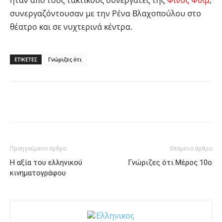
ήταν από τους τακτικούς συνεργάτες της
Φίνος Φίλμ
,
συνεργαζόντουσαν με την Ρένα Βλαχοπούλου στο
θέατρο και σε νυχτερινά κέντρα.
ΕΤΙΚΕΤΕΣ
Γνώριζες ότι
Facebook
Twitter
Pinterest
Tu
Προηγούμενο άρθρο
Επόμενο άρθρο
Η αξία του ελληνικού
Γνώριζες ότι Μέρος 10ο
κινηματογράφου