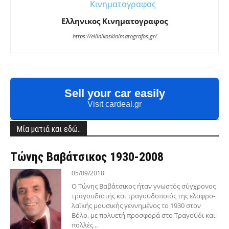
Ελληνικος Κινηματογραφος
https://ellinikoskinimatografos.gr/
Sell your car easily
Visit cardeal.gr
Μία ματιά και εδώ..
Τώνης Βαβάτσικος 1930-2008
05/09/2018
Ο Τώνης Βαβάτσικος ήταν γνωστός σύγχρονος
τραγουδιστής και τραγουδοποιός της ελαφρο-
λαϊκής μουσικής γεννημένος το 1930 στον
Βόλο, με πολυετή προσφορά στο Τραγούδι και
πολλές...