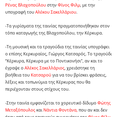
Ρένας Βλαχοπούλου
στην
Φίνος Φιλμ
, με την
υπογραφή του
Αλέκου Σακελλάριου
.
-Τα γυρίσματα της ταινίας πραγματοποιήθηκαν στον
τόπο καταγωγής της Βλαχοπούλου, την Κέρκυρα.
-Τη μουσική και τα τραγούδια της ταινίας υπογράφει
ο επίσης Κερκυραίος, Γιώργος Κατσαρός. Το τραγούδι
“Κέρκυρα, Κέρκυρα με το Ποντικονήσι”, αν και το
έγραψε ο
Αλέκος Σακελλάριος
, χρειάστηκε τη
βοήθεια του
Κατσαρού
για να του βρίσκει φράσεις,
λέξεις και τοπωνύμια της Κέρκυρας που θα
περιέχονταν στους στίχους του.
-Στην ταινία εμφανίζεται το χορευτικό δίδυμο
Φώτης
Μεταξόπουλος
και
Νάντια Φοντάνα,
που αν και δεν