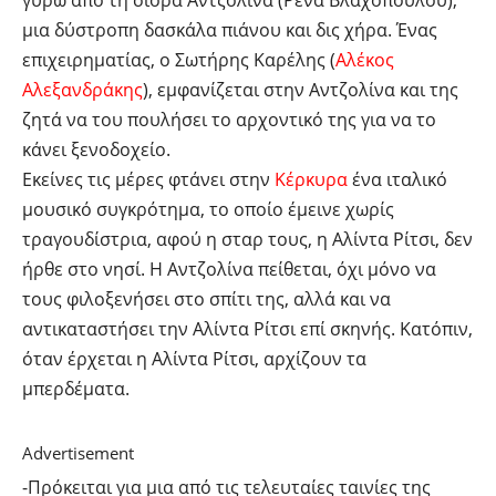
γύρω από τη σιόρα Αντζολίνα (Ρένα Βλαχοπούλου),
μια δύστροπη δασκάλα πιάνου και δις χήρα. Ένας
επιχειρηματίας, ο Σωτήρης Καρέλης (
Αλέκος
Αλεξανδράκης
), εμφανίζεται στην Αντζολίνα και της
ζητά να του πουλήσει το αρχοντικό της για να το
κάνει ξενοδοχείο.
Εκείνες τις μέρες φτάνει στην
Κέρκυρα
ένα ιταλικό
μουσικό συγκρότημα, το οποίο έμεινε χωρίς
τραγουδίστρια, αφού η σταρ τους, η Αλίντα Ρίτσι, δεν
ήρθε στο νησί. Η Αντζολίνα πείθεται, όχι μόνο να
τους φιλοξενήσει στο σπίτι της, αλλά και να
αντικαταστήσει την Αλίντα Ρίτσι επί σκηνής. Κατόπιν,
όταν έρχεται η Αλίντα Ρίτσι, αρχίζουν τα
μπερδέματα.
Advertisement
-Πρόκειται για μια από τις τελευταίες ταινίες της