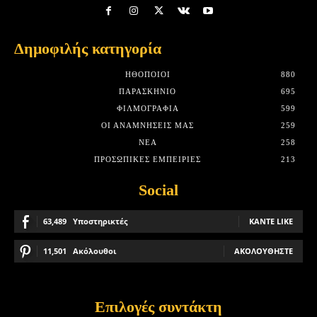
Δημοφιλής κατηγορία
HΘΟΠΟΙΟΊ
880
ΠΑΡΑΣΚΉΝΙΟ
695
ΦΙΛΜΟΓΡΑΦΊΑ
599
ΟΙ ΑΝΑΜΝΉΣΕΙΣ ΜΑΣ
259
ΝΈΑ
258
ΠΡΟΣΩΠΙΚΈΣ ΕΜΠΕΙΡΊΕΣ
213
Social
63,489
Υποστηρικτές
ΚΆΝΤΕ LIKE
11,501
Ακόλουθοι
ΑΚΟΛΟΥΘΉΣΤΕ
Επιλογές συντάκτη