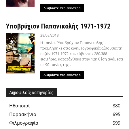
Διαβάστε περισσότερα
Υποβρύχιον Παπανικολής 1971-1972
28/08/2018
Η ταινία, "Υποβρύχιον Παπανικολής"
προβλήθηκε στις κινημτογραφικές αίθουσες τη
σεζόν 1971-1972 και, κόβοντας 280.388
εισιτήρια, κατατάχθηκε στην 12η θέση ανάμεσα
σε 90 ταινίες της...
Διαβάστε περισσότερα
Δημοφιλείς κατηγορίες
Hθοποιοί
880
Παρασκήνιο
695
Φιλμογραφία
599