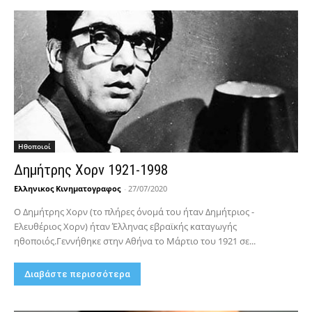
Hθοποιοί
Δημήτρης Χορν 1921-1998
Ελληνικος Κινηματογραφος
-
27/07/2020
Ο Δημήτρης Χορν (το πλήρες όνομά του ήταν Δημήτριος -
Ελευθέριος Χορν) ήταν Έλληνας εβραϊκής καταγωγής
ηθοποιός.Γεννήθηκε στην Αθήνα το Μάρτιο του 1921 σε...
Διαβάστε περισσότερα