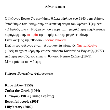
- Advertisement -
Ο Γιώργος Βογιατζής γεννήθηκε 6 Δεκεμβρλιου του 1945 στην Αθήνα.
Υποδύθηκε τον Ιωσήφ στην τηλεοπτική σειρά του Φράνκο Τζεφιρέλι
«Ο Ιησούς από τη Ναζαρέτ» που θεωρείται η μεγαλύτερη θρησκευτική
παραγωγή στην
ιστορία
της μικρής και της μεγάλης οθόνης.
Είναι ανιψιός της ηθοποιού
Σοφίας Ντάβου
.
Πρώτη του σύζυγος είναι η Αμερικανίδα ηθοποιός
Νάντια Κασίνι
(1949) κι έχουν κόρη την επίσης ηθοποιό Κασσάνδρα Βογιατζή (1977).
Δεύτερή του σύζυγος είναι η ηθοποιός Ντιάνα Σκόριτς(1979).
Μένει μόνιμα στην Ρώμη.
Γιώργος Βογιατζής: Φιλμογραφία
Κρυστάλλω (1959)
Zorba the Greek (1964)
Ο στόχος (1983) [Τάσος Σερέτης]
Beautiful people (2001)
Lilly’s story (2002)