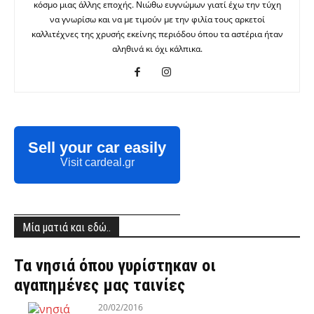
κόσμο μιας άλλης εποχής. Νιώθω ευγνώμων γιατί έχω την τύχη
να γνωρίσω και να με τιμούν με την φιλία τους αρκετοί
καλλιτέχνες της χρυσής εκείνης περιόδου όπου τα αστέρια ήταν
αληθινά κι όχι κάλπικα.
Sell your car easily
Visit cardeal.gr
Μία ματιά και εδώ..
Τα νησιά όπου γυρίστηκαν οι
αγαπημένες μας ταινίες
20/02/2016