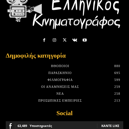
Δημοφιλής κατηγορία
HΘΟΠΟΙΟΊ
880
ΠΑΡΑΣΚΉΝΙΟ
695
ΦΙΛΜΟΓΡΑΦΊΑ
599
ΟΙ ΑΝΑΜΝΉΣΕΙΣ ΜΑΣ
259
ΝΈΑ
258
ΠΡΟΣΩΠΙΚΈΣ ΕΜΠΕΙΡΊΕΣ
213
Social
63,489
Υποστηρικτές
ΚΆΝΤΕ LIKE