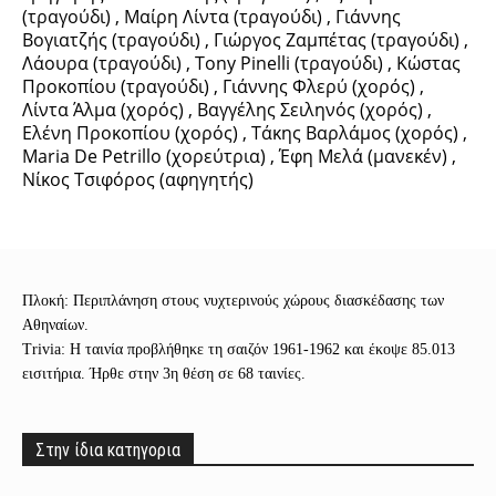
(τραγούδι) , Μαίρη Λίντα (τραγούδι) , Γιάννης
Βογιατζής (τραγούδι) , Γιώργος Ζαμπέτας (τραγούδι) ,
Λάουρα (τραγούδι) , Tony Pinelli (τραγούδι) , Κώστας
Προκοπίου (τραγούδι) , Γιάννης Φλερύ (χορός) ,
Λίντα Άλμα (χορός) , Βαγγέλης Σειληνός (χορός) ,
Ελένη Προκοπίου (χορός) , Τάκης Βαρλάμος (χορός) ,
Maria De Petrillo (χορεύτρια) , Έφη Μελά (μανεκέν) ,
Νίκος Τσιφόρος (αφηγητής)
Πλοκή: Περιπλάνηση στους νυχτερινούς χώρους διασκέδασης των
Αθηναίων.
Trivia: Η ταινία προβλήθηκε τη σαιζόν 1961-1962 και έκοψε 85.013
εισιτήρια. Ήρθε στην 3η θέση σε 68 ταινίες.
Στην ίδια κατηγορια