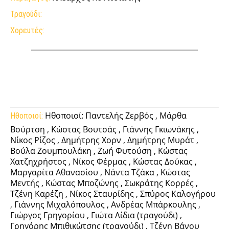
Τραγούδι:
Χορευτές:
Facebook
Twitter
Pinterest
Tumb
Ηθοποιοί: Παντελής Ζερβός , Μάρθα
Ηθοποιοί:
Βούρτση , Κώστας Βουτσάς , Γιάννης Γκιωνάκης ,
Νίκος Ρίζος , Δημήτρης Χορν , Δημήτρης Μυράτ ,
Βούλα Ζουμπουλάκη , Ζωή Φυτούση , Κώστας
Χατζηχρήστος , Νίκος Φέρμας , Κώστας Δούκας ,
Μαργαρίτα Αθανασίου , Νάντα Τζάκα , Κώστας
Μεντής , Κώστας Μποζώνης , Σωκράτης Κορρές ,
Τζένη Καρέζη , Νίκος Σταυρίδης , Σπύρος Καλογήρου
, Γιάννης Μιχαλόπουλος , Ανδρέας Μπάρκουλης ,
Γιώργος Γρηγορίου , Γιώτα Λίδια (τραγούδι) ,
Γρηγόρης Μπιθικώτσης (τραγούδι) , Τζένη Βάνου