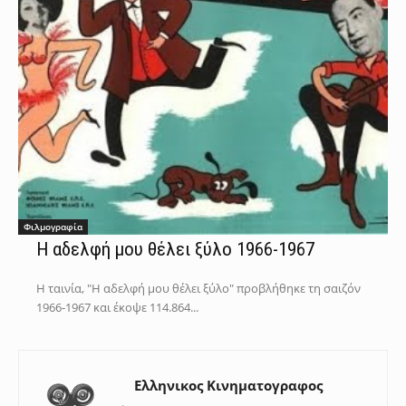
Φιλμογραφία
Η αδελφή μου θέλει ξύλο 1966-1967
Η ταινία, "Η αδελφή μου θέλει ξύλο" προβλήθηκε τη σαιζόν
1966-1967 και έκοψε 114.864...
Ελληνικος Κινηματογραφος