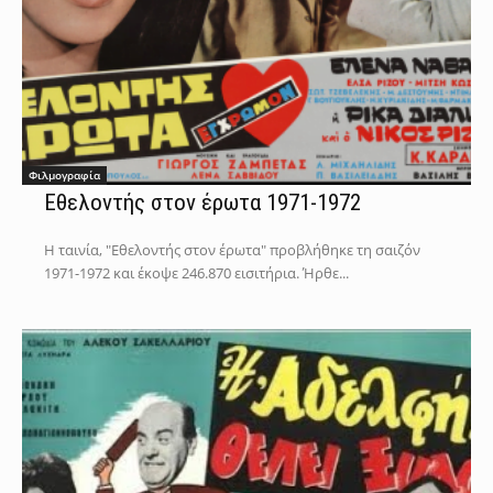
Φιλμογραφία
Εθελοντής στον έρωτα 1971-1972
Η ταινία, "Εθελοντής στον έρωτα" προβλήθηκε τη σαιζόν
1971-1972 και έκοψε 246.870 εισιτήρια. Ήρθε...