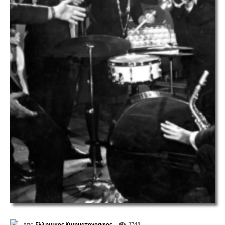
Από
Ελληνικος Κινηματογραφος
3748