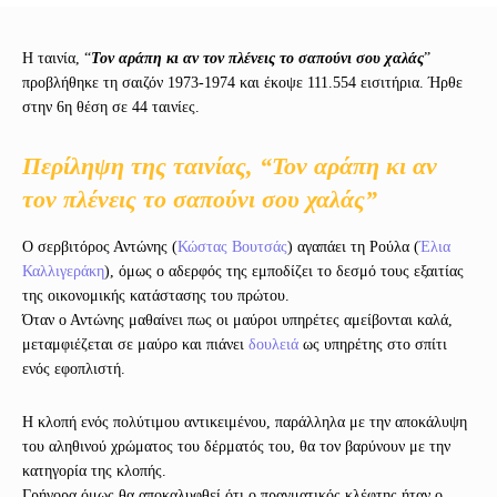
Η ταινία, “
Τον αράπη κι αν τον πλένεις το σαπούνι σου χαλάς
”
προβλήθηκε τη σαιζόν 1973-1974 και έκοψε 111.554 εισιτήρια. Ήρθε
στην 6η θέση σε 44 ταινίες.
Περίληψη της ταινίας, “Τον αράπη κι αν
τον πλένεις το σαπούνι σου χαλάς”
Ο σερβιτόρος Αντώνης (
Κώστας Βουτσάς
) αγαπάει τη Ρούλα (
Έλια
Καλλιγεράκη
), όμως ο αδερφός της εμποδίζει το δεσμό τους εξαιτίας
της οικονομικής κατάστασης του πρώτου.
Όταν ο Αντώνης μαθαίνει πως οι μαύροι υπηρέτες αμείβονται καλά,
μεταμφιέζεται σε μαύρο και πιάνει
δουλειά
ως υπηρέτης στο σπίτι
ενός εφοπλιστή.
Η κλοπή ενός πολύτιμου αντικειμένου, παράλληλα με την αποκάλυψη
του αληθινού χρώματος του δέρματός του, θα τον βαρύνουν με την
κατηγορία της κλοπής.
Γρήγορα όμως θα αποκαλυφθεί ότι ο πραγματικός κλέφτης ήταν ο