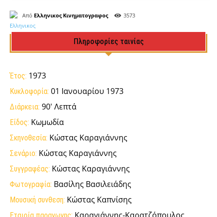
Από
Ελληνικος Κινηματογραφος
3573
Πληροφορίες ταινίας
1973
Έτος:
01 Ιανουαρίου 1973
Κυκλοφορία:
90' Λεπτά
Διάρκεια:
Κωμωδία
Είδος:
Κώστας Καραγιάννης
Σκηνοθεσία:
Κώστας Καραγιάννης
Σενάριο:
Κώστας Καραγιάννης
Συγγραφέας:
Βασίλης Βασιλειάδης
Φωτογραφία:
Κώστας Καπνίσης
Μουσική συνθεση:
Καραγιάννης-Καρατζόπουλος
Εταιρία παραγωγης: