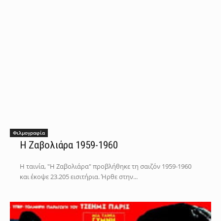
Φιλμογραφία
Η Ζαβολιάρα 1959-1960
Η ταινία, "Η Ζαβολιάρα" προβλήθηκε τη σαιζόν 1959-1960
και έκοψε 23.205 εισιτήρια. Ήρθε στην...