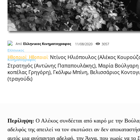
Από
Ελληνικος Κινηματογραφος
11/08/2020
3057
Ντίνος Ηλιόπουλος (Αλέκος Κουρούζο
Ηθοποιοί:
Ηθοποιοί:
Στρατηγός (Αντώνης Παπαπουλάκης), Μαρία Βούλγαρη
κοπέλας Γρηγόρη), Γκόλφω Μπίνη, Βελισσάριος Κοντογ
(τραγούδι)
Περίληψη:
Ο Αλέκος συνδέεται από καιρό με την Βούλα,
αδελφός της απειλεί να τον σκοτώσει αν δεν αποκαταστήσ
αυτός μια ανύπαντρη αδελφή, την Άννα, που χωρίς να το 