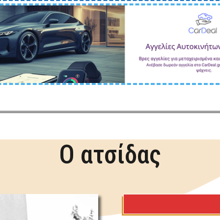
Ο ατσίδας