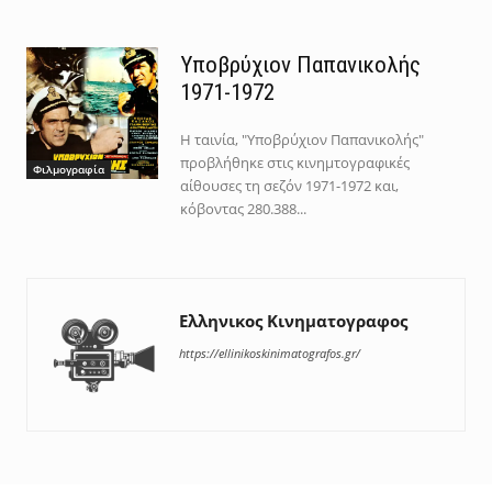
Υποβρύχιον Παπανικολής
1971-1972
Η ταινία, "Υποβρύχιον Παπανικολής"
προβλήθηκε στις κινημτογραφικές
Φιλμογραφία
αίθουσες τη σεζόν 1971-1972 και,
κόβοντας 280.388...
Ελληνικος Κινηματογραφος
https://ellinikoskinimatografos.gr/