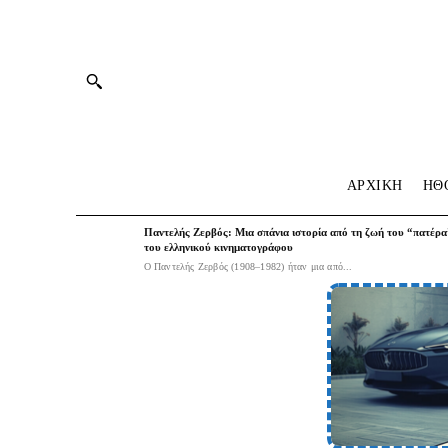
ΑΡΧΙΚΗ
HΘ
Παντελής Ζερβός: Μια σπάνια ιστορία από τη ζωή του “πατέρα
του ελληνικού κινηματογράφου
Ο Παντελής Ζερβός (1908–1982) ήταν μια από...