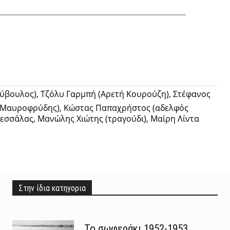
Twitter
Pinterest
Tumblr
ύβουλος), Τζόλυ Γαρμπή (Αρετή Κουρούζη), Στέφανος
 Μαυροφρύδης), Κώστας Παπαχρήστος (αδελφός
εσσάλας, Μανώλης Χιώτης (τραγούδι), Μαίρη Λίντα
Στην ίδια κατηγορια
Το σωφεράκι 1952-1953