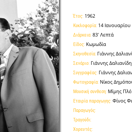
1962
Έτος:
14 Ιανουαρίου
Κυκλοφορία:
83' Λεπτά
Διάρκεια:
Κωμωδία
Είδος:
Γιάννης Δαλιαν
Σκηνοθεσία:
Γιάννης Δαλιανίδη
Σενάριο:
Γιάννης Δαλια
Συγγραφέας:
Νίκος Δημόπο
Φωτογραφία:
Μίμης Πλέ
Μουσική συνθεση:
Φίνος Φ
Εταιρία παραγωγης:
Παραγωγός:
Τραγούδι:
Χορευτές: