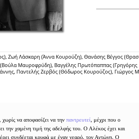
Facebook
ς), Ζωή Λάσκαρη (Άννα Κουρούζη), Θανάσης Βέγγος (Θρασ
 (Βούλα Μαυροφρύδη), Βαγγέλης Πρωτόπαππας (Γρηγόρης
ιάννης, Παντελής Ζερβός (Θόδωρος Κουρούζος), Γιώργος Μ
 χωρίς να αποφασίζει να την
παντρευτεί
, μέχρι που ο
ει την χαμένη τιμή της αδελφής του. Ο Αλέκος έχει και
ξέρει συνδέεται κρυφά με έναν νεαρό, τον Αντώνη. Ο