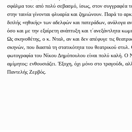
σφάλμα του: από πολύ σεβασμό, ίσως, στον συγγραφέα το
στην ταινία γίνονται φλυαρία και ζημιώνουν. Παρά το αρ
διπλής «ηθικής» των αδελφών και πατεράδων, ανάλογα αν π
όσο και με την εξαίρετη ανάπτυξη και τ΄ανεξάντλητα κωμ
Ως σκηνοθέτης, ο κ. Νταλ, αν και δεν απέφυγε τις θεατρι
σκηνών, που διασπά τη στατικότητα του θεατρικού στυλ. 
φωτογραφία του Νίκου Δημόπουλου είναι πολύ καλή. Ο Ν
αμίμητος: ενθουσιάζει. Έξοχη, όχι μόνο στο τραγούδι, αλ
Παντελής Ζερβός.