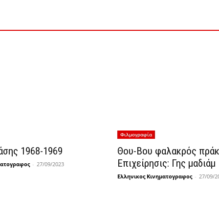
Φιλμογραφία
άσης 1968-1969
Θου-Βου φαλακρός πρά
Επιχείρησις: Γης μαδιάμ
ματογραφος
-
27/09/2023
Ελληνικος Κινηματογραφος
-
27/09/2