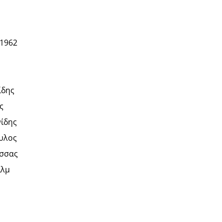
 1962
ίδης
ς
νίδης
υλος
σσας
ιλμ