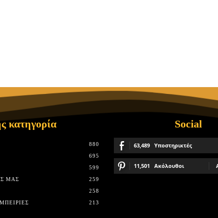
ς κατηγορία
Social
880
63,489
Υποστηρικτές
695
11,501
Ακόλουθοι
599
Σ ΜΑΣ
259
258
ΜΠΕΙΡΊΕΣ
213