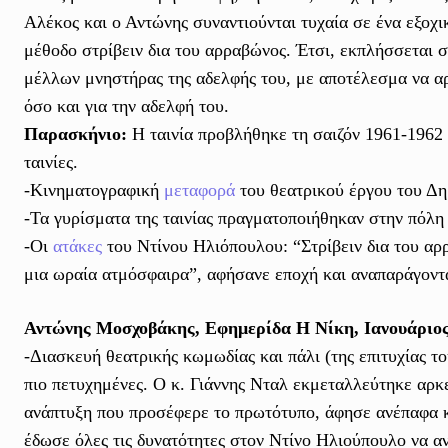
Αλέκος και ο Αντώνης συναντιούνται τυχαία σε ένα εξοχι
μέθοδο στρίβειν δια του αρραβώνος. Έτσι, εκπλήσσεται σ
μέλλων μνηστήρας της αδελφής του, με αποτέλεσμα να αρ
όσο και για την αδελφή του.
Παρασκήνιο:
Η ταινία προβλήθηκε τη σαιζόν 1961-1962 
ταινίες.
-Κινηματογραφική
μεταφορά
του θεατρικού έργου του Δη
-Τα γυρίσματα της ταινίας πραγματοποιήθηκαν στην πόλη
-Οι
ατάκες
του Ντίνου Ηλιόπουλου: “Στρίβειν δια του αρ
μια ωραία ατμόσφαιρα”, αφήσανε εποχή και αναπαράγοντ
Αντώνης Μοσχοβάκης, Εφημερίδα Η Νίκη, Ιανουάριος
-Διασκευή θεατρικής κωμωδίας και πάλι (της επιτυχίας τ
πιο πετυχημένες. Ο κ. Γιάννης Νταλ εκμεταλλεύτηκε αρκε
ανάπτυξη που προσέφερε το πρωτότυπο, άφησε ανέπαφα και
έδωσε όλες τις δυνατότητες στον Ντίνο Ηλιούπουλο να αν