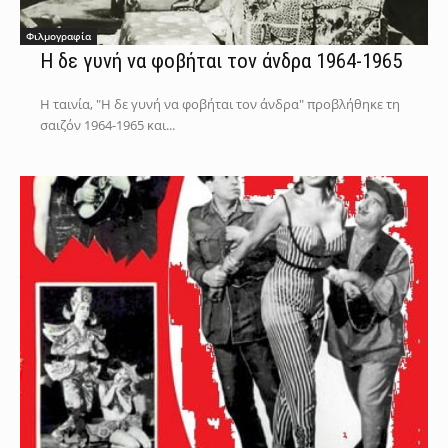
Φιλμογραφία
Η δε γυνή να φοβήται τον άνδρα 1964-1965
Η ταινία, "Η δε γυνή να φοβήται τον άνδρα" προβλήθηκε τη
σαιζόν 1964-1965 και...