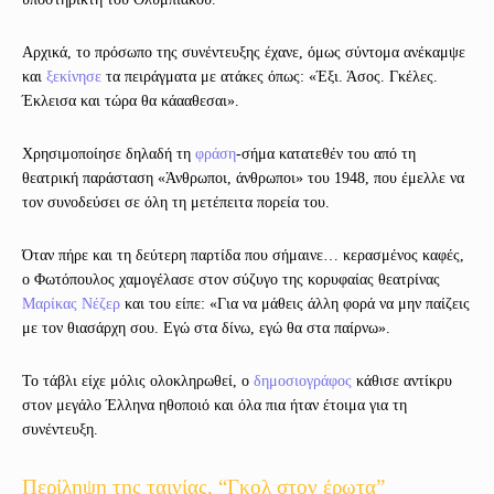
Αρχικά, το πρόσωπο της συνέντευξης έχανε, όμως σύντομα ανέκαμψε
και
ξεκίνησε
τα πειράγματα με ατάκες όπως: «Έξι. Άσος. Γκέλες.
Έκλεισα και τώρα θα κάααθεσαι».
Χρησιμοποίησε δηλαδή τη
φράση
-σήμα κατατεθέν του από τη
θεατρική παράσταση «Άνθρωποι, άνθρωποι» του 1948, που έμελλε να
τον συνοδεύσει σε όλη τη μετέπειτα πορεία του.
Όταν πήρε και τη δεύτερη παρτίδα που σήμαινε… κερασμένος καφές,
ο Φωτόπουλος χαμογέλασε στον σύζυγο της κορυφαίας θεατρίνας
Μαρίκας Νέζερ
και του είπε: «Για να μάθεις άλλη φορά να μην παίζεις
με τον θιασάρχη σου. Εγώ στα δίνω, εγώ θα στα παίρνω».
Το τάβλι είχε μόλις ολοκληρωθεί, ο
δημοσιογράφος
κάθισε αντίκρυ
στον μεγάλο Έλληνα ηθοποιό και όλα πια ήταν έτοιμα για τη
συνέντευξη.
Περίληψη της ταινίας, “Γκολ στον έρωτα”