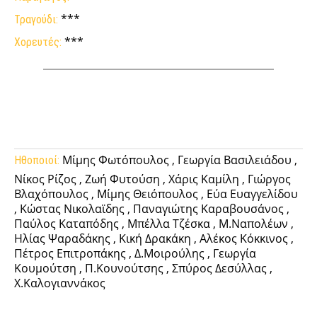
***
Τραγούδι:
***
Χορευτές:
Facebook
Twitter
Pinterest
Tumb
Μίμης Φωτόπουλος , Γεωργία Βασιλειάδου ,
Ηθοποιοί:
Νίκος Ρίζος , Ζωή Φυτούση , Χάρις Καμίλη , Γιώργος
Βλαχόπουλος , Μίμης Θειόπουλος , Εύα Ευαγγελίδου
, Κώστας Νικολαϊδης , Παναγιώτης Καραβουσάνος ,
Παύλος Καταπόδης , Μπέλλα Τζέσκα , Μ.Ναπολέων ,
Ηλίας Ψαραδάκης , Κική Δρακάκη , Αλέκος Κόκκινος ,
Πέτρος Επιτροπάκης , Δ.Μοιρούλης , Γεωργία
Κουμούτση , Π.Κουνούτσης , Σπύρος Δεσύλλας ,
Χ.Καλογιαννάκος