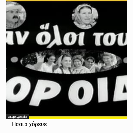
Φιλμογραφία
Ησαϊα χόρευε