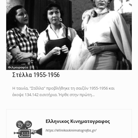
Φιλμογραφία
Στέλλα 1955-1956
Η ταινία, "Στέλλα" προβλήθηκε τη σαιζόν 1955-1956 και
έκοψε 134.142 εισιτήρια. Ήρθε στην πρώτη...
Ελληνικος Κινηματογραφος
https://ellinikoskinimatografos.gr/