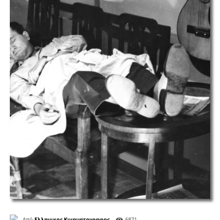
Από
Ελληνικος Κινηματογραφος
6871