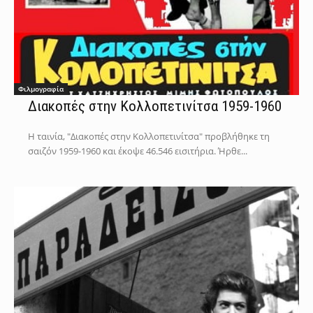
Φιλμογραφία
Διακοπές στην Κολλοπετινίτσα 1959-1960
Η ταινία, "Διακοπές στην Κολλοπετινίτσα" προβλήθηκε τη
σαιζόν 1959-1960 και έκοψε 46.546 εισιτήρια. Ήρθε...