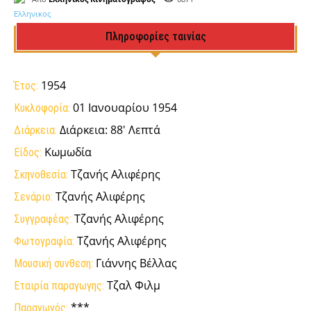
Πληροφορίες ταινίας
1954
Έτος:
01 Ιανουαρίου 1954
Κυκλοφορία:
Διάρκεια: 88' Λεπτά
Διάρκεια:
Κωμωδία
Είδος:
Τζανής Αλιφέρης
Σκηνοθεσία:
Τζανής Αλιφέρης
Σενάριο:
Τζανής Αλιφέρης
Συγγραφέας:
Τζανής Αλιφέρης
Φωτογραφία:
Γιάννης Βέλλας
Μουσική συνθεση:
Τζαλ Φιλμ
Εταιρία παραγωγης:
***
Παραγωγός: