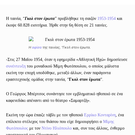
Η ταινία, “
Γκολ στον έρωτα
” προβλήθηκε τη σαιζόν
1953-1954
και
έκοψε 60.828 εισιτήρια. Ήρθε στην 6η θέση σε 21 ταινίες.
Η
αφίσα
της ταινίας, “Γκολ στον έρωτα.
-Στις 27 Μαΐου 1954, όταν η εφημερίδα «Αθλητική Ηχώ» δημοσίευσε
συνέντευξη
του μοναδικού Μίμη Φωτόπουλου, ο οποίος μάλιστα
εκείνη την εποχή υποδύθηκε, μεταξύ άλλων, έναν παράγοντα
ερασιτεχνικής ομάδας στην ταινία, “
Γκολ στον έρωτα
“.
Ο Γεώργιος Μπέρτσος συνάντησε τον εμβληματικό ηθοποιό σε ένα
καφενεδάκι απέναντι από το θέατρο «Σαμαρτζή».
Εκείνη την ώρα έπαιζε τάβλι με τον ηθοποιό
Ερρίκο Κονταρίνη
, ένα
επίλεκτο στέλεχος του θιάσου που είχε δημιουργήσει ο
Μίμης
Φωτόπουλος
με τον
Ντίνο Ηλιόπουλο
και, συν τοις άλλοις, ένθερμο
υποστηρικτή του Ολυμπιακού.