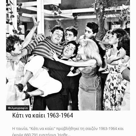
Φιλμογραφία
Κάτι να καίει 1963-1964
Η ταινία, "Κάτι να καίει" προβλήθηκε τη σαιζόν 1963-1964 και
έκοψε 660.791 εισιτήρια. Ήρθε...