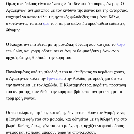
Όμως ο απόπλους είναι αδύνατος διότι δεν φυσάει ούριος άνεμος. Ο
Αγαμέμνων, αντιμέτωπος με τον κίνδυνο της πείνας και της ανταρσίας,
επιχειρεί να καταστείλει τις ηγετικές φιλοδοξίες του μάντη Κάλχα,
σκοτώνοντας τα ιερά
ζώα
του, σε μια απέλπιδα προσπάθεια επίδειξης
δύναμης.
Ο Κάλχας αντεπιτίθεται με τη μοναδική δύναμη που κατέχει, το
λόγο
των θεών, και χρησμοδοτεί ότι οι άνεμοι θα φυσήξουν μόνον αν ο
αρχιστράτηγος θυσιάσει την κόρη του.
Παγιδευμένος από τη φιλοδοξία του κι ελπίζοντας να κερδίσει χρόνο,
ο Αγαμέμνων καλεί την
Ιφιγένεια
στην Αυλίδα, με πρόσχημα ότι θα
την παντρέψει με τον Αχιλλέα. Η Κλυταιμνήστρα, παρά την προσταγή
του άντρα της, συνοδεύει την κόρη και βρίσκεται αντιμέτωπη με το
τρομερό γεγονός.
Οι παρακλήσεις μητέρας και κόρης δεν μεταπείθουν τον Αγαμέμνονα,
η Ιφιγένεια αφήνεται στο μοιραίο, και οδηγείται με τη θέλησή της στο
βωμό. Καθώς, όμως, χάνεται στο μούχρωμα, αρχίζει να φυσά ούριος
άνεμος και τα πλοία μπορούν τώρα να αποπλεύσουν.