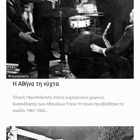
Φιλμογραφία
Η Αθήνα τη νύχτα
Πλοκή: Περιπλάνηση στους νυχτερινούς χώρους
διασκέδασης των Αθηναίων.Trivia: Η ταινία προβλήθηκε τη
σαιζόν 1961-1962...