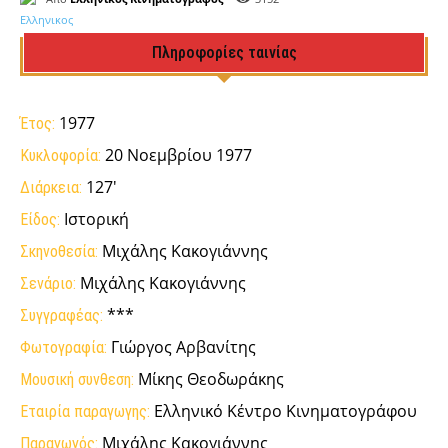
Πληροφορίες ταινίας
1977
Έτος:
20 Νοεμβρίου 1977
Κυκλοφορία:
127'
Διάρκεια:
Ιστορική
Είδος:
Μιχάλης Κακογιάννης
Σκηνοθεσία:
Μιχάλης Κακογιάννης
Σενάριο:
***
Συγγραφέας:
Γιώργος Αρβανίτης
Φωτογραφία:
Μίκης Θεοδωράκης
Μουσική συνθεση:
Ελληνικό Κέντρο Κινηματογράφου
Εταιρία παραγωγης:
Μιχάλης Κακογιάννης
Παραγωγός: