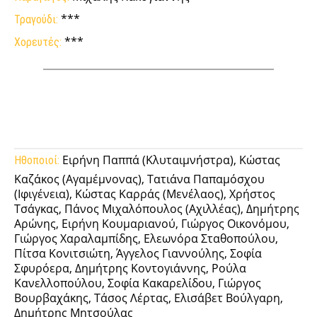
***
Τραγούδι:
***
Χορευτές:
Facebook
Twitter
Pinterest
Tumb
Ειρήνη Παππά (Κλυταιμνήστρα), Κώστας
Ηθοποιοί:
Καζάκος (Αγαμέμνονας), Τατιάνα Παπαμόσχου
(Ιφιγένεια), Κώστας Καρράς (Μενέλαος), Χρήστος
Τσάγκας, Πάνος Μιχαλόπουλος (Αχιλλέας), Δημήτρης
Αρώνης, Ειρήνη Κουμαριανού, Γιώργος Οικονόμου,
Γιώργος Χαραλαμπίδης, Ελεωνόρα Σταθοπούλου,
Πίτσα Κονιτσιώτη, Άγγελος Γιαννούλης, Σοφία
Σφυρόερα, Δημήτρης Κοντογιάννης, Ρούλα
Κανελλοπούλου, Σοφία Κακαρελίδου, Γιώργος
Βουρβαχάκης, Τάσος Λέρτας, Ελισάβετ Βούλγαρη,
Δημήτρης Μητσούλας