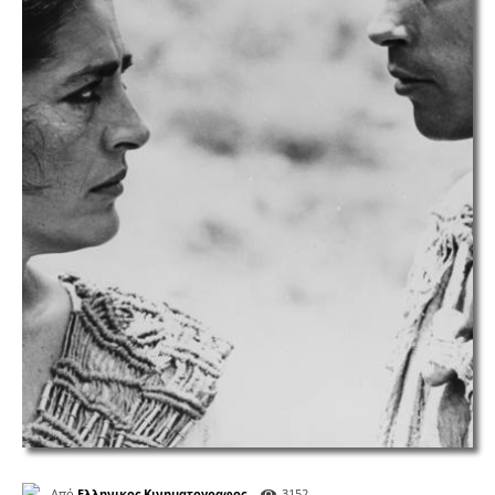
Από
Ελληνικος Κινηματογραφος
3152