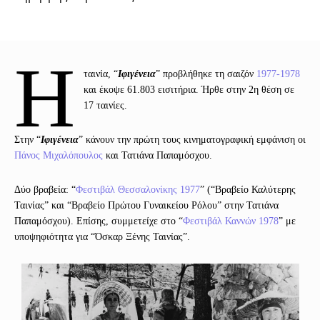
Η
ταινία, “
Ιφιγένεια
” προβλήθηκε τη σαιζόν
1977-1978
και έκοψε 61.803 εισιτήρια. Ήρθε στην 2η θέση σε
17 ταινίες.
Στην “
Ιφιγένεια
” κάνουν την πρώτη τους κινηματογραφική εμφάνιση οι
Πάνος Μιχαλόπουλος
και Τατιάνα Παπαμόσχου.
Δύο βραβεία: “
Φεστιβάλ Θεσσαλονίκης 1977
” (“Βραβείο Καλύτερης
Ταινίας” και “Βραβείο Πρώτου Γυναικείου Ρόλου” στην Τατιάνα
Παπαμόσχου). Επίσης, συμμετείχε στο “
Φεστιβάλ Καννών 1978
” με
υποψηφιότητα για “Όσκαρ Ξένης Ταινίας”.