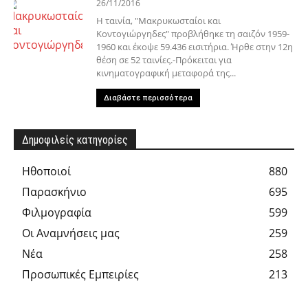
26/11/2016
Η ταινία, "Μακρυκωσταίοι και
Κοντογιώργηδες" προβλήθηκε τη σαιζόν 1959-
1960 και έκοψε 59.436 εισιτήρια. Ήρθε στην 12η
θέση σε 52 ταινίες.-Πρόκειται για
κινηματογραφική μεταφορά της...
Διαβάστε περισσότερα
Δημοφιλείς κατηγορίες
Hθοποιοί
880
Παρασκήνιο
695
Φιλμογραφία
599
Οι Αναμνήσεις μας
259
Νέα
258
Προσωπικές Εμπειρίες
213