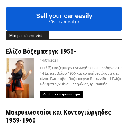
Sell your car easily
Visit cardeal.gr
Μία ματιά και εδώ..
Ελίζα Βόζεμπεργκ 1956-
14/01/2021
Η Ελίζα Βόζεμπεργκ γεννήθηκε στην Αθήνα στις
14 Σεπτεμβρίου 1956 και το πλήρες όνομα της
είναι, Ελισσάβετ Βόζεμπεργκ Βρυωνίδη.Η Ελίζα
Βόζεμπεργκ είναι Ελληνίδα γερμανικής...
Διαβάστε περισσότερα
Μακρυκωσταίοι και Κοντογιώργηδες
1959-1960