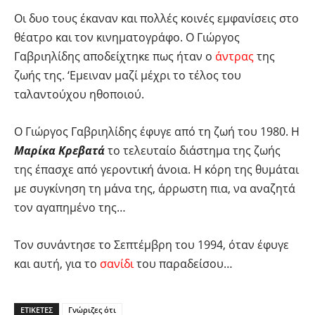
Οι δυο τους έκαναν και πολλές κοινές εμφανίσεις στο
θέατρο και τον κινηματογράφο. Ο Γιώργος
Γαβριηλίδης αποδείχτηκε πως ήταν ο
άντρας
της
ζωής της. ‘Εμειναν μαζί μέχρι το τέλος του
ταλαντούχου ηθοποιού.
Ο Γιώργος Γαβριηλίδης έφυγε από τη ζωή του 1980. Η
Μαρίκα Κρεβατά
το τελευταίο διάστημα της ζωής
της έπασχε από γεροντική άνοια. Η κόρη της θυμάται
με συγκίνηση τη μάνα της, άρρωστη πια, να αναζητά
τον αγαπημένο της…
Τον συνάντησε το Σεπτέμβρη του 1994, όταν έφυγε
και αυτή, για το
σανίδι
του παραδείσου…
ΕΤΙΚΕΤΕΣ
Γνώριζες ότι