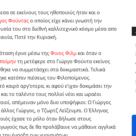
εσα σε εκείνους τους ηθοποιούς ήταν και ο
γος Φούντας
ο οποίος είχε κάνει γνωστή την
υσία του στο διεθνή καλλιτεχνικό κόσμο μέσα απο
ταινία, Ποτέ την Κυριακή.
όταση έγινε μέσω της
Φινος Φιλμ
και όταν ο
ποίμην
τη μετέφερε στο Γιώργο Φούντα εκείνος
θηκε να συμμετάσχει στα δοκιμαστικά. Τελικά
ηκε κατόπιν πιέσεως του Φιλοποίμενος.
τό καιρό αργ’οτερα, κι αφού ε’ιχαν δοκιμάσει την
και το ταλέντο τους πολλοί νέοι και ωραέοι
οιοί, απέμειναν μόνο δυο υποψήφιοι: Ο Γιώργος
ο άλλος Γιώργος, ο Tζωρτζ Λεϊζενμπι. O Έλληνας
οιός έχασε το ρόλο όταν δήλωσε στους
γωγούς πως δε θα προλάβαινε να μάθαινε αγγλικά
ι την έναρξη των γυρισμάτων.