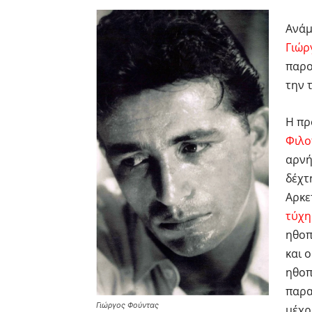
Ανάμ
Γιώρ
παρο
την 
Η πρ
Φιλο
αρνή
δέχτ
Αρκε
τύχη
ηθοπ
και 
ηθοπ
παρα
Γιώργος Φούντας
μέχρ