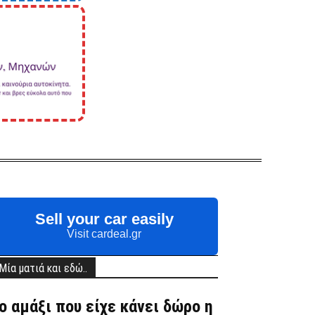
Sell your car easily
Visit cardeal.gr
Μία ματιά και εδώ..
ο αμάξι που είχε κάνει δώρο η