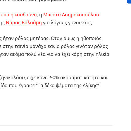
χτυπά η κουδούνα
, η
Μπεάτα Ασημακοπούλου
της
Νόρας Βαλσάμη
για λόγους γυναικείας
 ήταν ρόλος μητέρας. Οταν όμως η ηθοποιός
ε στην ταινία μονάχα εαν ο ρόλος γινόταν ρόλος
ταν ακόμα πολύ νέα για να έχει κόρη στην ηλικία
ζηνικολάου, ειχε κάνει 90% ακροαματικότητα και
ίδα που έγραφε “Τα δέκα ψέματα της Αλίκης”