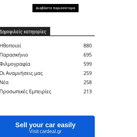
Διαβάστε περισσότερα
Δημοφιλείς κατηγορίες
Hθοποιοί
880
Παρασκήνιο
695
Φιλμογραφία
599
Οι Αναμνήσεις μας
259
Νέα
258
Προσωπικές Εμπειρίες
213
Sell your car easily
Visit cardeal.gr