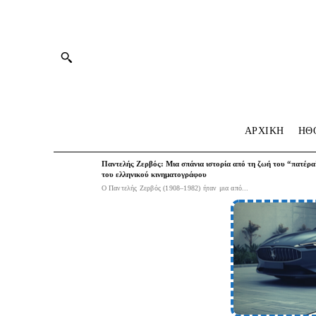
ΑΡΧΙΚΗ
HΘ
Παντελής Ζερβός: Μια σπάνια ιστορία από τη ζωή του “πατέρα
του ελληνικού κινηματογράφου
Ο Παντελής Ζερβός (1908–1982) ήταν μια από...