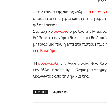
-Στην ταινία της Φινος Φιλμ,
Για ποιον 
υποδύεται τη μητριά και οχι τη μητέρα 
φιλαρέσκειας.
Στο αρχικό
σενάριο
ο ρόλος της Μπεάτας
διάβασε το σενάριο δήλωσε ότι θα έπαιζ
μητριάς μια που η Μπεάτα πίστευε πως ή
της
Βαλσάμη
.
-Η
συνέντευξη
της Αλίκης στον Νικο Χατ
την άλλη μέρα το πρωί βγήκε μια εφημερ
ξεκινώντας απο την ηλικία της.
ΕΤΙΚΕΤΕΣ
Γνώριζες ότι