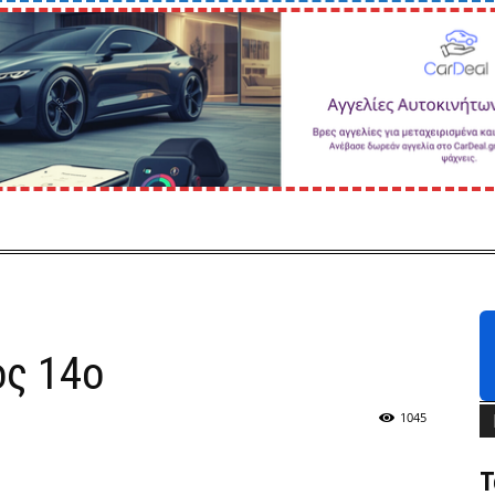
ος 14ο
1045
Τ