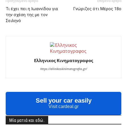
Προηγούμενο άρθρο
Επόμενο άρθρο
Τι έχει πει η Ιωαννίδου για
Γνώριζες ότι Μέρος 18ο
την σχέση της με τον
Σειληνό
Ελληνικος Κινηματογραφος
https://ellinikoskinimatografos.gr/
Sell your car easily
Visit cardeal.gr
Μία ματιά και εδώ..