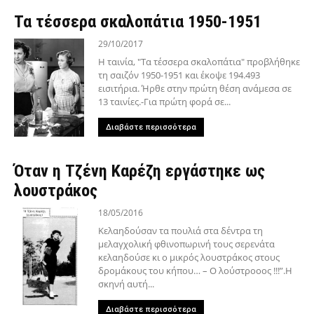
Τα τέσσερα σκαλοπάτια 1950-1951
29/10/2017
Η ταινία, "Τα τέσσερα σκαλοπάτια" προβλήθηκε
τη σαιζόν 1950-1951 και έκοψε 194.493
εισιτήρια. Ήρθε στην πρώτη θέση ανάμεσα σε
13 ταινίες.-Για πρώτη φορά σε...
Διαβάστε περισσότερα
Όταν η Τζένη Καρέζη εργάστηκε ως
λουστράκος
18/05/2016
Κελαηδούσαν τα πουλιά στα δέντρα τη
μελαγχολική φθινοπωρινή τους σερενάτα
κελαηδούσε κι ο μικρός λουστράκος στους
δρομάκους του κήπου… – Ο λούστροοος !!!”.Η
σκηνή αυτή...
Διαβάστε περισσότερα