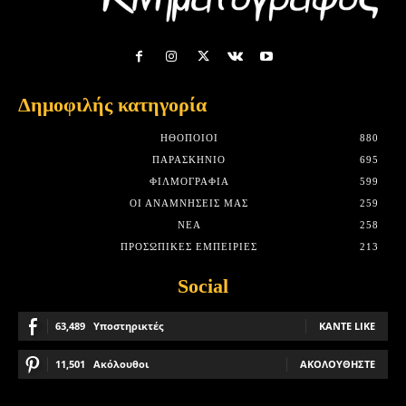
Δημοφιλής κατηγορία
HΘΟΠΟΙΟΊ
880
ΠΑΡΑΣΚΉΝΙΟ
695
ΦΙΛΜΟΓΡΑΦΊΑ
599
ΟΙ ΑΝΑΜΝΉΣΕΙΣ ΜΑΣ
259
ΝΈΑ
258
ΠΡΟΣΩΠΙΚΈΣ ΕΜΠΕΙΡΊΕΣ
213
Social
63,489
Υποστηρικτές
ΚΆΝΤΕ LIKE
11,501
Ακόλουθοι
ΑΚΟΛΟΥΘΉΣΤΕ