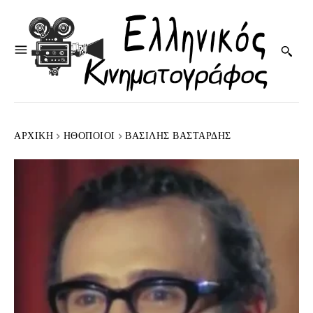
ΑΡΧΙΚΉ
HΘΟΠΟΙΟΊ
ΒΑΣΊΛΗΣ ΒΑΣΤΑΡΔΉΣ