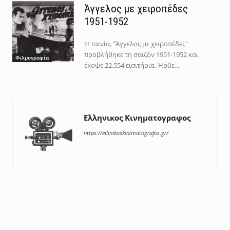
Άγγελος με χειροπέδες
1951-1952
Η ταινία, "Άγγελος με χειροπέδες"
προβλήθηκε τη σαιζόν 1951-1952 και
Φιλμογραφία
έκοψε 22.554 εισιτήρια. Ήρθε...
Ελληνικος Κινηματογραφος
https://ellinikoskinimatografos.gr/