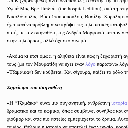
-Στον (χαριτωμένο) αντίποδα πάντως, ο θεατής της «Τζαμά
Υγειά Μας Βρε Παιδιά» (the hospital edition), από τη σ
Νικολόπουλος, Βίκυ Σταυροπούλου, Βασίλης Χαραλαμπόπ
έχει κανένα πρόβλημα να κρύψει τις τηλεοπτικές καταβο
αυτή, με τον σκηνοθέτη της Ανδρέα Μορφονιό και τον σε
στην τηλεόραση, αλλά όχι στο σινεμά.
-Ακόμα κι έτσι όμως, η αλήθεια είναι πως η ξεχωριστή α
τους (με τον Μουρατίδη να έχει έναν
λόγο
παραπάνω λόγω 
«Τζαμάικα») δεν κρύβεται. Και σίγουρα, παίζει το ρόλο τ
Σημείωμα του σκηνοθέτη
«Η “Τζαμάικα” είναι μια συγκινητική, ανθρώπινη
ιστορία
δραματικό και το κωμικό, όπως συμβαίνει συνήθως και 
χιούμορ και στις πιο αστείες εμπεριέχεται το δράμα. Αυτ
ταινίας. Θέλαμε η ιστορία να αποτελεί ένα γενναίο, κορ