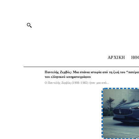
ΑΡΧΙΚΗ
HΘ
Παντελής Ζερβός: Μια σπάνια ιστορία από τη ζωή του “πατέρα
του ελληνικού κινηματογράφου
Ο Παντελής Ζερβός (1908–1982) ήταν μια από...