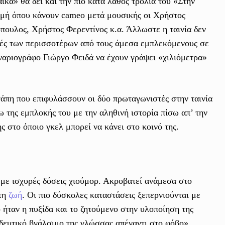
ικα» θα δει και την πιο κατά λάθος τρολιά του «Στην
τιγμή όπου κάνουν cameo μετά μουσικής οι Χρήστος
ουλος, Χρήστος Φερεντίνος κ.α. Άλλωστε η ταινία δεν
λές των περισσοτέρων από τους άμεσα εμπλεκόμενους σε
ναριογράφο Γιώργο Φειδά να έχουν γράψει «χιλιόμετρα»
γάπη που επιφυλάσσουν οι δύο πρωταγωνιστές στην ταινία
της εμπλοκής του με την αληθινή ιστορία πίσω απ’ την
ης στο όποιο γκελ μπορεί να κάνει στο κοινό της.
με ισχυρές δόσεις χιούμορ. Ακροβατεί ανάμεσα στο
στη
ζωή
. Οι πιο δύσκολες καταστάσεις ξεπερνιούνται με
ό ήταν η πυξίδα και το ζητούμενο στην υλοποίηση της
οϊδευτικό βγάλσιμο της γλώσσας απέναντι στο φόβο».