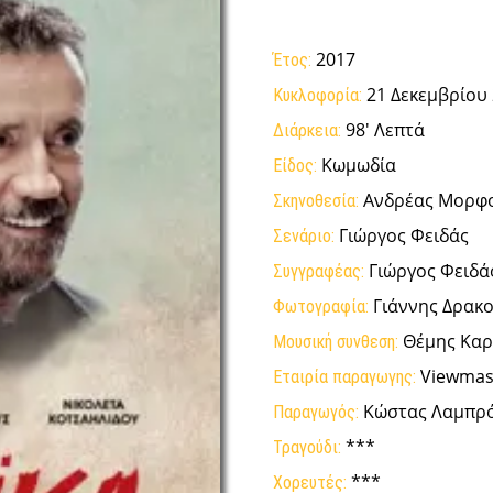
2017
Έτος:
21 Δεκεμβρίου
Κυκλοφορία:
98' Λεπτά
Διάρκεια:
Κωμωδία
Είδος:
Ανδρέας Μορφο
Σκηνοθεσία:
Γιώργος Φειδάς
Σενάριο:
Γιώργος Φειδά
Συγγραφέας:
Γιάννης Δρακ
Φωτογραφία:
Θέμης Καρ
Μουσική συνθεση:
Viewmast
Εταιρία παραγωγης:
Κώστας Λαμπρό
Παραγωγός:
***
Τραγούδι:
***
Χορευτές: