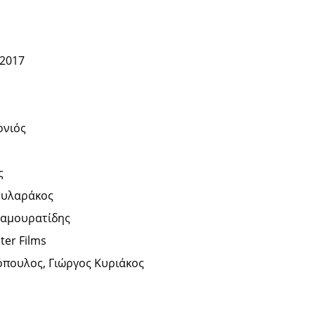
 2017
νιός
ς
ουλαράκος
αμουρατίδης
er Films
πουλος, Γιώργος Κυριάκος