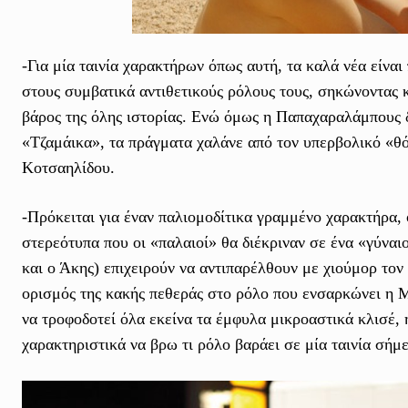
-Για μία ταινία χαρακτήρων όπως αυτή, τα καλά νέα είν
στους συμβατικά αντιθετικούς ρόλους τους, σηκώνοντας 
βάρος της όλης ιστορίας. Ενώ όμως η Παπαχαραλάμπους δι
«Τζαμάικα», τα πράγματα χαλάνε από τον υπερβολικό «θ
Κοτσαηλίδου.
-Πρόκειται για έναν παλιομοδίτικα γραμμένο χαρακτήρα, 
στερεότυπα που οι «παλαιοί» θα διέκριναν σε ένα «γύναιο
και ο Άκης) επιχειρούν να αντιπαρέλθουν με χιούμορ το
ορισμός της κακής πεθεράς στο ρόλο που ενσαρκώνει η Μ
να τροφοδοτεί όλα εκείνα τα έμφυλα μικροαστικά κλισέ
χαρακτηριστικά να βρω τι ρόλο βαράει σε μία ταινία σήμ