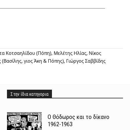
Twitter
Pinterest
Tumblr
α Κοτσαηλίδου (Πόπη), Μελέτης Ηλίας, Νίκος
Βασίλης, γιος Άκη & Πόπης), Γιώργος Σαββίδης
Στην ίδια κατηγορια
Ο Θόδωρος και το δίκανο
1962-1963